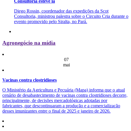
Consultoria esteve lá
Diego Rossin, coordenador das expedições da Scot
Consultoria, ministrou palestra sobre o Circuito Cria durante o
evento promovido pelo Siralta, no Pará.
Agronegócio na mídia
07
mai
Vacinas contra clostridioses
O Ministério da Agricultura e Pecuária (Mapa) informa que o atual
cenário de desabastecimento de vacinas contra clostridioses decorre,
principalmente, de decisões mercadológicas adotadas por
fabricantes, que descontinuaram a produção e a comercialização
desses imunizantes entre o final de 2025 e janeiro de 2026.