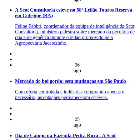
A Scot Consultoria esteve no 58º Leilão Touros Reserva
em Cotegipe (BA)
Felipe Fabbri, coordenador da equipe de inteligência da Scot
Consultoria, ministrou palestra sobre mercado da pecuária de
cria e de genética durante o leilão promovido pela
Agropecuária Jacarezinho.
06
ago
Mercado do boi gordo: sem mudanças em São Paulo
Com oferta controlada e indústrias comprando apenas o
necessário, as cotações permaneceram estáveis.
05
ago
Dia de Campo na Fazenda Pedra Roxa - A Scot