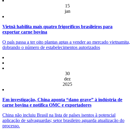
15
jan
Vietnã habilita mais quatro frigoríficos brasileiros para
exportar carne bovina
O país passa a ter oito plantas aptas a vender ao mercado vietnamita,
dobrando o número de estabelecimentos autorizados
30
dez
2025
Em investigação, China aponta “dano grave” à indústria de
carne bovina e notifica OMC e exportadores
China não incluiu Brasil na lista de países isentos à potencial
aplicação de salvaguardas; setor brasileiro aguarda atualização do
processo.