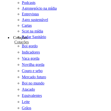
Podcasts
Agronegócio na mídia
Entrevistas
Agro sustentável
Cartas
Scot na mídia
Radar Sanitário
Cotações
Cotações
Boi gordo
Indicadores
Vaca gorda
Novilha gorda
Couro e sebo
Mercado futuro
Boi no mundo
Atacado
Equivalentes
Leite
Grãos