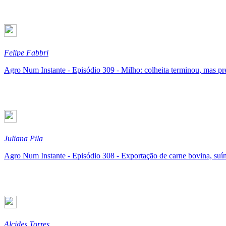
Felipe Fabbri
Agro Num Instante - Episódio 309 - Milho: colheita terminou, mas p
Juliana Pila
Agro Num Instante - Episódio 308 - Exportação de carne bovina, suín
Alcides Torres