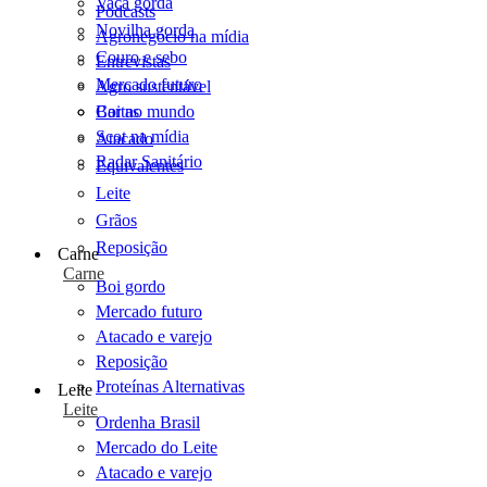
Vaca gorda
Podcasts
Novilha gorda
Agronegócio na mídia
Couro e sebo
Entrevistas
Mercado futuro
Agro sustentável
Cartas
Boi no mundo
Scot na mídia
Atacado
Radar Sanitário
Equivalentes
Leite
Grãos
Reposição
Carne
Carne
Boi gordo
Mercado futuro
Atacado e varejo
Reposição
Proteínas Alternativas
Leite
Leite
Ordenha Brasil
Mercado do Leite
Atacado e varejo