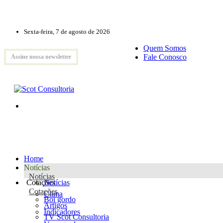
Sexta-feira, 7 de agosto de 2026
Quem Somos
Fale Conosco
Assine nossa newsletter
Home
Notícias
Notícias
Cotações
Notícias
Cotações
Clima
Boi gordo
Artigos
Indicadores
TV Scot Consultoria