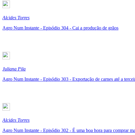
Alcides Torres
Agro Num Instante - Episódio 304 - Cai a produção de grãos
Juliana Pila
Agro Num Instante - Episódio 303 - Exportação de carnes até a terce
Alcides Torres
Agro Num Instante - Episódio 302 - É uma boa hora para comprar mat