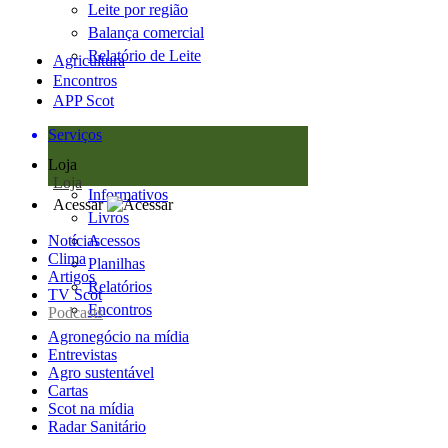
Leite por região
Balança comercial
Relatório de Leite
Agricultura
Encontros
APP Scot
Serviços
Loja
Loja
Informativos
Acessar
Livros
Notícias
Acessos
Clima
Planilhas
Artigos
Relatórios
TV Scot
Encontros
Podcasts
Agronegócio na mídia
Entrevistas
Agro sustentável
Cartas
Scot na mídia
Radar Sanitário