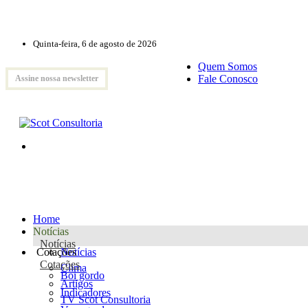
Quinta-feira, 6 de agosto de 2026
Quem Somos
Fale Conosco
Assine nossa newsletter
Home
Notícias
Notícias
Cotações
Notícias
Cotações
Clima
Boi gordo
Artigos
Indicadores
TV Scot Consultoria