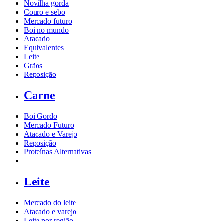
Novilha gorda
Couro e sebo
Mercado futuro
Boi no mundo
Atacado
Equivalentes
Leite
Grãos
Reposição
Carne
Boi Gordo
Mercado Futuro
Atacado e Varejo
Reposição
Proteínas Alternativas
Leite
Mercado do leite
Atacado e varejo
Leite por região