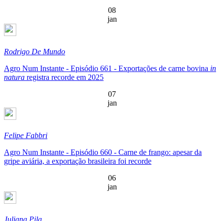
08
jan
Rodrigo De Mundo
Agro Num Instante - Episódio 661 - Exportações de carne bovina
in
natura
registra recorde em 2025
07
jan
Felipe Fabbri
Agro Num Instante - Episódio 660 - Carne de frango: apesar da
gripe aviária, a exportação brasileira foi recorde
06
jan
Juliana Pila