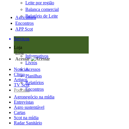
Leite por região
Balança comercial
Relatório de Leite
Agricultura
Encontros
APP Scot
Serviços
Loja
Loja
Informativos
Acessar
Livros
Notícias
Acessos
Clima
Planilhas
Artigos
Relatórios
TV Scot
Encontros
Podcasts
Agronegócio na mídia
Entrevistas
Agro sustentável
Cartas
Scot na mídia
Radar Sanitário