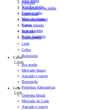
Vaca gorda
Podcasts
Novilha gorda
Agronegócio na mídia
Couro e sebo
Entrevistas
Mercado futuro
Agro sustentável
Cartas
Boi no mundo
Scot na mídia
Atacado
Radar Sanitário
Equivalentes
Leite
Grãos
Reposição
Carne
Carne
Boi gordo
Mercado futuro
Atacado e varejo
Reposição
Proteínas Alternativas
Leite
Leite
Ordenha Brasil
Mercado do Leite
Atacado e varejo