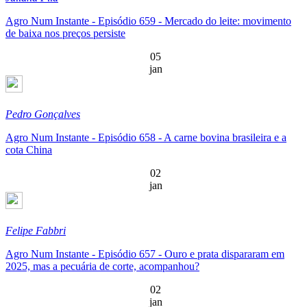
Agro Num Instante - Episódio 659 - Mercado do leite: movimento
de baixa nos preços persiste
05
jan
Pedro Gonçalves
Agro Num Instante - Episódio 658 - A carne bovina brasileira e a
cota China
02
jan
Felipe Fabbri
Agro Num Instante - Episódio 657 - Ouro e prata dispararam em
2025, mas a pecuária de corte, acompanhou?
02
jan