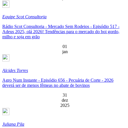
Equipe Scot Consultoria
Rádio Scot Consultoria - Mercado Sem Rodeios - Episódio 517 -
Adeus 2025, olá 2026! Tendências para o mercado do boi gordo,
milho e soja em grão
01
jan
Alcides Torres
Agro Num Instante - Episódio 656 - Pecuária de Corte - 2026
deverá ser de menos fêmeas no abate de bovinos
31
dez
2025
Juliana Pila