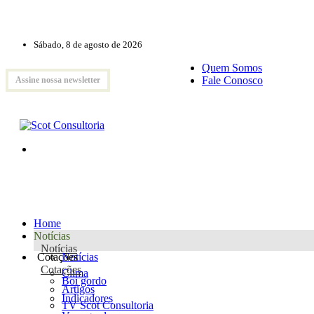
Sábado, 8 de agosto de 2026
Quem Somos
Fale Conosco
Assine nossa newsletter
Home
Notícias
Notícias
Cotações
Notícias
Cotações
Clima
Boi gordo
Artigos
Indicadores
TV Scot Consultoria