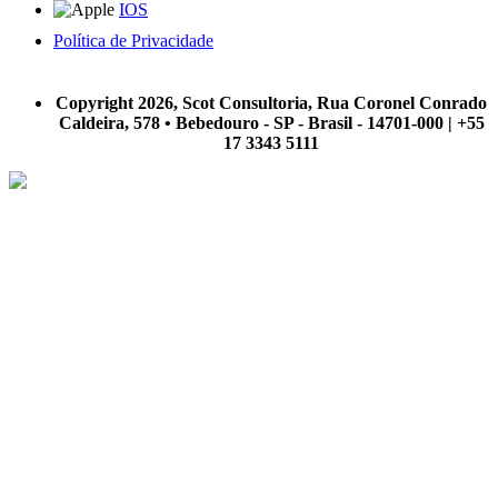
IOS
Política de Privacidade
A Scot Consultoria não se responsabiliza por negócios realizados a partir das informações contidas em
nosso site.
Copyright 2026, Scot Consultoria, Rua Coronel Conrado
Caldeira, 578 • Bebedouro - SP - Brasil - 14701-000 | +55
17 3343 5111