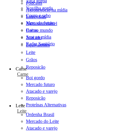
Vaca gorda
Podcasts
Novilha gorda
Agronegócio na mídia
Couro e sebo
Entrevistas
Mercado futuro
Agro sustentável
Cartas
Boi no mundo
Scot na mídia
Atacado
Radar Sanitário
Equivalentes
Leite
Grãos
Reposição
Carne
Carne
Boi gordo
Mercado futuro
Atacado e varejo
Reposição
Proteínas Alternativas
Leite
Leite
Ordenha Brasil
Mercado do Leite
Atacado e varejo