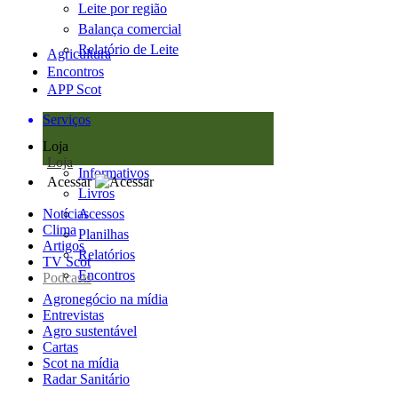
Leite por região
Balança comercial
Relatório de Leite
Agricultura
Encontros
APP Scot
Serviços
Loja
Loja
Informativos
Acessar
Livros
Notícias
Acessos
Clima
Planilhas
Artigos
Relatórios
TV Scot
Encontros
Podcasts
Agronegócio na mídia
Entrevistas
Agro sustentável
Cartas
Scot na mídia
Radar Sanitário