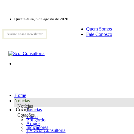
Quinta-feira, 6 de agosto de 2026
Quem Somos
Fale Conosco
Assine nossa newsletter
Home
Notícias
Notícias
Cotações
Notícias
Cotações
Clima
Boi gordo
Artigos
Indicadores
TV Scot Consultoria