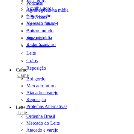
Vaca gorda
Podcasts
Novilha gorda
Agronegócio na mídia
Couro e sebo
Entrevistas
Mercado futuro
Agro sustentável
Cartas
Boi no mundo
Scot na mídia
Atacado
Radar Sanitário
Equivalentes
Leite
Grãos
Reposição
Carne
Carne
Boi gordo
Mercado futuro
Atacado e varejo
Reposição
Proteínas Alternativas
Leite
Leite
Ordenha Brasil
Mercado do Leite
Atacado e varejo