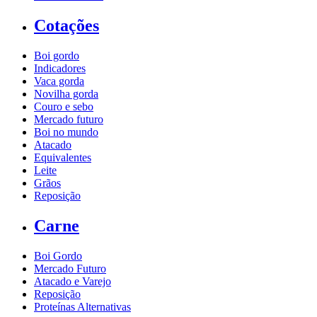
Cotações
Boi gordo
Indicadores
Vaca gorda
Novilha gorda
Couro e sebo
Mercado futuro
Boi no mundo
Atacado
Equivalentes
Leite
Grãos
Reposição
Carne
Boi Gordo
Mercado Futuro
Atacado e Varejo
Reposição
Proteínas Alternativas