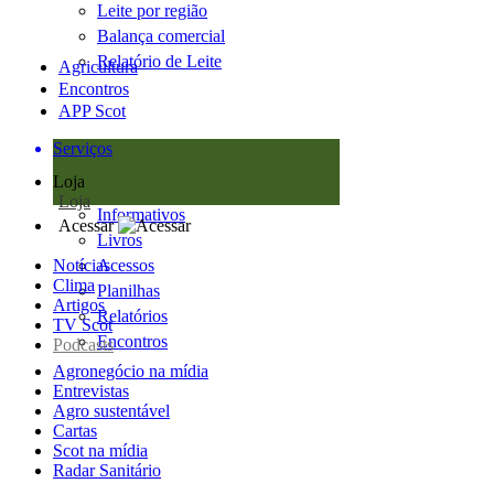
Leite por região
Balança comercial
Relatório de Leite
Agricultura
Encontros
APP Scot
Serviços
Loja
Loja
Informativos
Acessar
Livros
Notícias
Acessos
Clima
Planilhas
Artigos
Relatórios
TV Scot
Encontros
Podcasts
Agronegócio na mídia
Entrevistas
Agro sustentável
Cartas
Scot na mídia
Radar Sanitário