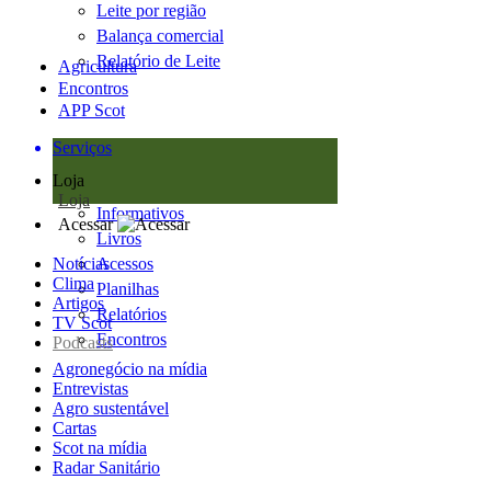
Leite por região
Balança comercial
Relatório de Leite
Agricultura
Encontros
APP Scot
Serviços
Loja
Loja
Informativos
Acessar
Livros
Notícias
Acessos
Clima
Planilhas
Artigos
Relatórios
TV Scot
Encontros
Podcasts
Agronegócio na mídia
Entrevistas
Agro sustentável
Cartas
Scot na mídia
Radar Sanitário