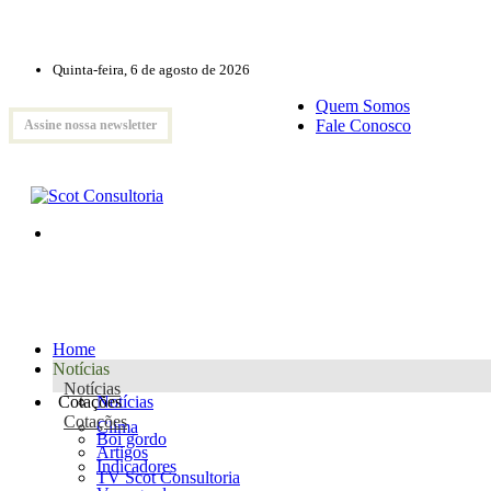
Quinta-feira, 6 de agosto de 2026
Quem Somos
Fale Conosco
Assine nossa newsletter
Home
Notícias
Notícias
Cotações
Notícias
Cotações
Clima
Boi gordo
Artigos
Indicadores
TV Scot Consultoria