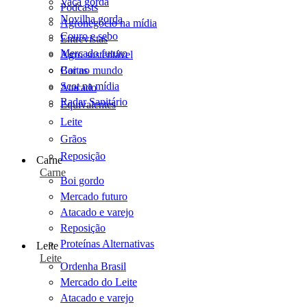
Vaca gorda
Podcasts
Novilha gorda
Agronegócio na mídia
Couro e sebo
Entrevistas
Mercado futuro
Agro sustentável
Cartas
Boi no mundo
Scot na mídia
Atacado
Radar Sanitário
Equivalentes
Leite
Grãos
Reposição
Carne
Carne
Boi gordo
Mercado futuro
Atacado e varejo
Reposição
Proteínas Alternativas
Leite
Leite
Ordenha Brasil
Mercado do Leite
Atacado e varejo