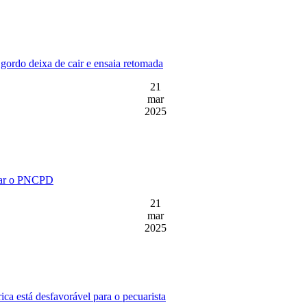
gordo deixa de cair e ensaia retomada
21
mar
2025
liar o PNCPD
21
mar
2025
ca está desfavorável para o pecuarista