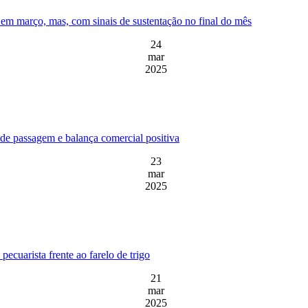
em março, mas, com sinais de sustentação no final do mês
24
mar
2025
de passagem e balança comercial positiva
23
mar
2025
ecuarista frente ao farelo de trigo
21
mar
2025