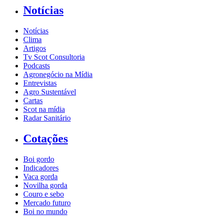
Notícias
Notícias
Clima
Artigos
Tv Scot Consultoria
Podcasts
Agronegócio na Mídia
Entrevistas
Agro Sustentável
Cartas
Scot na mídia
Radar Sanitário
Cotações
Boi gordo
Indicadores
Vaca gorda
Novilha gorda
Couro e sebo
Mercado futuro
Boi no mundo