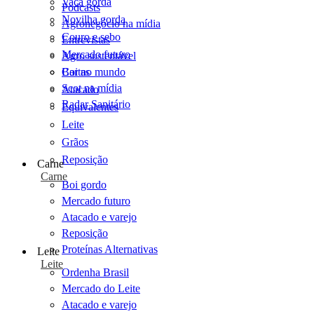
Vaca gorda
Podcasts
Novilha gorda
Agronegócio na mídia
Couro e sebo
Entrevistas
Mercado futuro
Agro sustentável
Cartas
Boi no mundo
Scot na mídia
Atacado
Radar Sanitário
Equivalentes
Leite
Grãos
Reposição
Carne
Carne
Boi gordo
Mercado futuro
Atacado e varejo
Reposição
Proteínas Alternativas
Leite
Leite
Ordenha Brasil
Mercado do Leite
Atacado e varejo