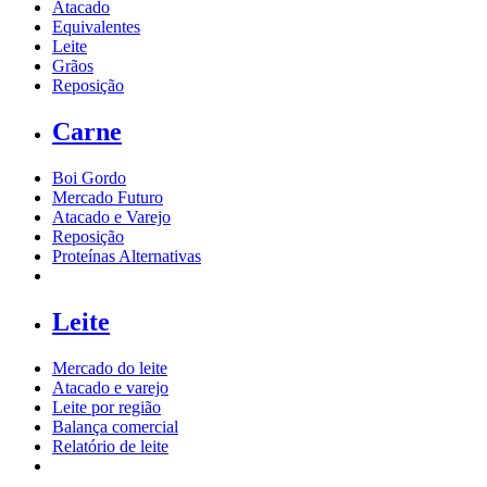
Atacado
Equivalentes
Leite
Grãos
Reposição
Carne
Boi Gordo
Mercado Futuro
Atacado e Varejo
Reposição
Proteínas Alternativas
Leite
Mercado do leite
Atacado e varejo
Leite por região
Balança comercial
Relatório de leite