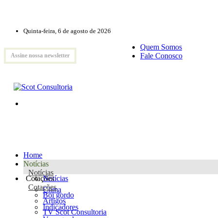
Quinta-feira, 6 de agosto de 2026
Quem Somos
Fale Conosco
Assine nossa newsletter
Home
Notícias
Notícias
Cotações
Notícias
Cotações
Clima
Boi gordo
Artigos
Indicadores
TV Scot Consultoria