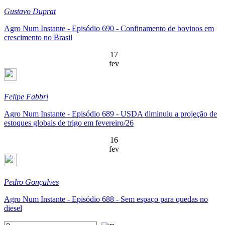
Gustavo Duprat
Agro Num Instante - Episódio 690 - Confinamento de bovinos em
crescimento no Brasil
17
fev
Felipe Fabbri
Agro Num Instante - Episódio 689 - USDA diminuiu a projeção de
estoques globais de trigo em fevereiro/26
16
fev
Pedro Gonçalves
Agro Num Instante - Episódio 688 - Sem espaço para quedas no
diesel