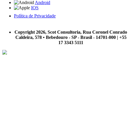
Android
IOS
Política de Privacidade
A Scot Consultoria não se responsabiliza por negócios realizados a partir das informações contidas em
nosso site.
Copyright 2026, Scot Consultoria, Rua Coronel Conrado
Caldeira, 578 • Bebedouro - SP - Brasil - 14701-000 | +55
17 3343 5111