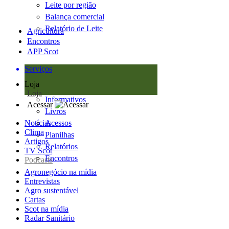
Leite por região
Balança comercial
Relatório de Leite
Agricultura
Encontros
APP Scot
Serviços
Loja
Loja
Informativos
Acessar
Livros
Notícias
Acessos
Clima
Planilhas
Artigos
Relatórios
TV Scot
Encontros
Podcasts
Agronegócio na mídia
Entrevistas
Agro sustentável
Cartas
Scot na mídia
Radar Sanitário