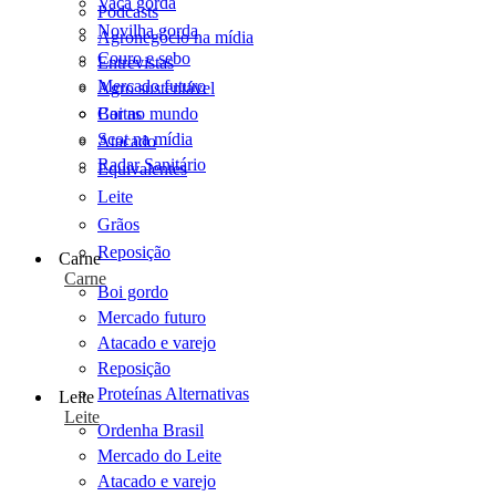
Vaca gorda
Podcasts
Novilha gorda
Agronegócio na mídia
Couro e sebo
Entrevistas
Mercado futuro
Agro sustentável
Cartas
Boi no mundo
Scot na mídia
Atacado
Radar Sanitário
Equivalentes
Leite
Grãos
Reposição
Carne
Carne
Boi gordo
Mercado futuro
Atacado e varejo
Reposição
Proteínas Alternativas
Leite
Leite
Ordenha Brasil
Mercado do Leite
Atacado e varejo