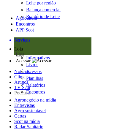
Leite por região
Balança comercial
Relatório de Leite
Agricultura
Encontros
APP Scot
Serviços
Loja
Loja
Informativos
Acessar
Livros
Notícias
Acessos
Clima
Planilhas
Artigos
Relatórios
TV Scot
Encontros
Podcasts
Agronegócio na mídia
Entrevistas
Agro sustentável
Cartas
Scot na mídia
Radar Sanitário