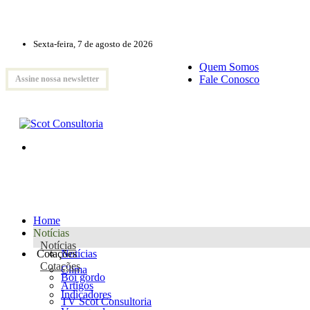
Sexta-feira, 7 de agosto de 2026
Quem Somos
Fale Conosco
Assine nossa newsletter
Home
Notícias
Notícias
Cotações
Notícias
Cotações
Clima
Boi gordo
Artigos
Indicadores
TV Scot Consultoria