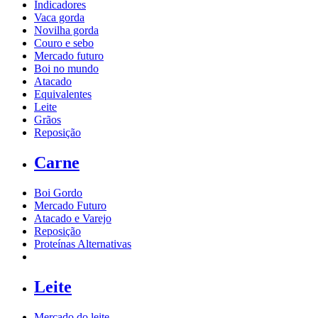
Indicadores
Vaca gorda
Novilha gorda
Couro e sebo
Mercado futuro
Boi no mundo
Atacado
Equivalentes
Leite
Grãos
Reposição
Carne
Boi Gordo
Mercado Futuro
Atacado e Varejo
Reposição
Proteínas Alternativas
Leite
Mercado do leite