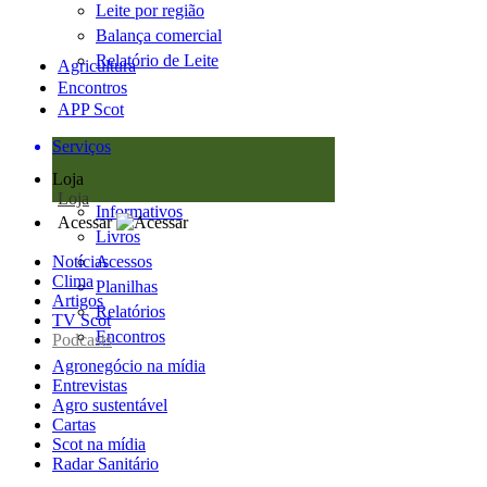
Leite por região
Balança comercial
Relatório de Leite
Agricultura
Encontros
APP Scot
Serviços
Loja
Loja
Informativos
Acessar
Livros
Notícias
Acessos
Clima
Planilhas
Artigos
Relatórios
TV Scot
Encontros
Podcasts
Agronegócio na mídia
Entrevistas
Agro sustentável
Cartas
Scot na mídia
Radar Sanitário