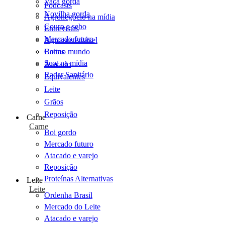
Vaca gorda
Podcasts
Novilha gorda
Agronegócio na mídia
Couro e sebo
Entrevistas
Mercado futuro
Agro sustentável
Cartas
Boi no mundo
Scot na mídia
Atacado
Radar Sanitário
Equivalentes
Leite
Grãos
Reposição
Carne
Carne
Boi gordo
Mercado futuro
Atacado e varejo
Reposição
Proteínas Alternativas
Leite
Leite
Ordenha Brasil
Mercado do Leite
Atacado e varejo