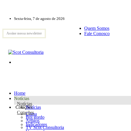
Sexta-feira, 7 de agosto de 2026
Quem Somos
Fale Conosco
Assine nossa newsletter
Home
Notícias
Notícias
Cotações
Notícias
Cotações
Clima
Boi gordo
Artigos
Indicadores
TV Scot Consultoria