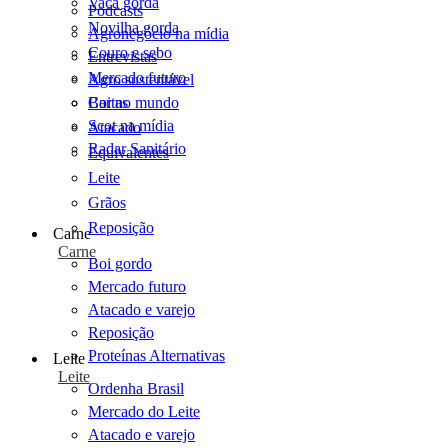
Vaca gorda
Podcasts
Novilha gorda
Agronegócio na mídia
Couro e sebo
Entrevistas
Mercado futuro
Agro sustentável
Cartas
Boi no mundo
Scot na mídia
Atacado
Radar Sanitário
Equivalentes
Leite
Grãos
Reposição
Carne
Carne
Boi gordo
Mercado futuro
Atacado e varejo
Reposição
Proteínas Alternativas
Leite
Leite
Ordenha Brasil
Mercado do Leite
Atacado e varejo