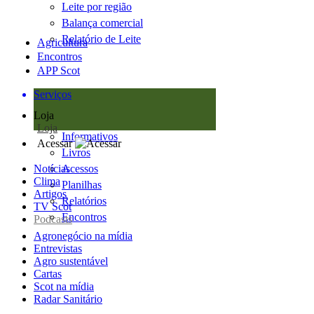
Leite por região
Balança comercial
Relatório de Leite
Agricultura
Encontros
APP Scot
Serviços
Loja
Loja
Informativos
Acessar
Livros
Notícias
Acessos
Clima
Planilhas
Artigos
Relatórios
TV Scot
Encontros
Podcasts
Agronegócio na mídia
Entrevistas
Agro sustentável
Cartas
Scot na mídia
Radar Sanitário