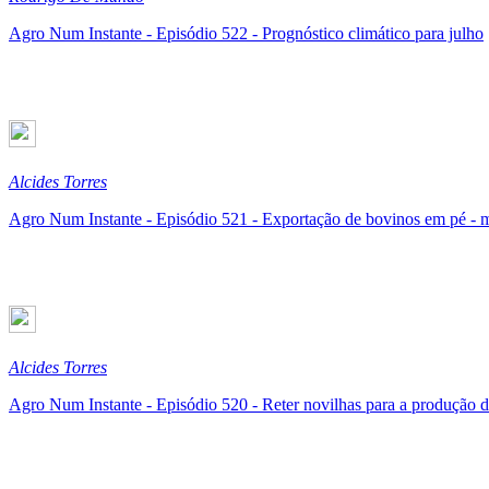
Agro Num Instante - Episódio 522 - Prognóstico climático para julho
Alcides Torres
Agro Num Instante - Episódio 521 - Exportação de bovinos em pé 
Alcides Torres
Agro Num Instante - Episódio 520 - Reter novilhas para a produção d