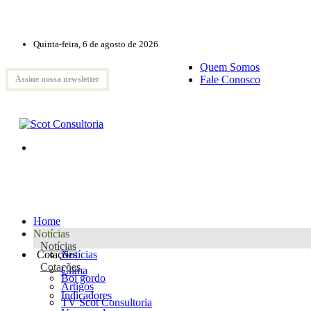
Quinta-feira, 6 de agosto de 2026
Quem Somos
Fale Conosco
Assine nossa newsletter
Home
Notícias
Notícias
Cotações
Notícias
Cotações
Clima
Boi gordo
Artigos
Indicadores
TV Scot Consultoria