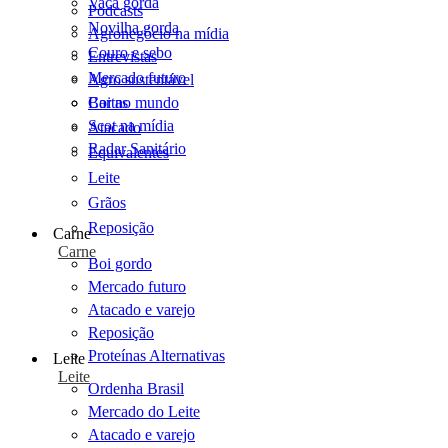
Vaca gorda
Podcasts
Novilha gorda
Agronegócio na mídia
Couro e sebo
Entrevistas
Mercado futuro
Agro sustentável
Cartas
Boi no mundo
Scot na mídia
Atacado
Radar Sanitário
Equivalentes
Leite
Grãos
Reposição
Carne
Carne
Boi gordo
Mercado futuro
Atacado e varejo
Reposição
Proteínas Alternativas
Leite
Leite
Ordenha Brasil
Mercado do Leite
Atacado e varejo