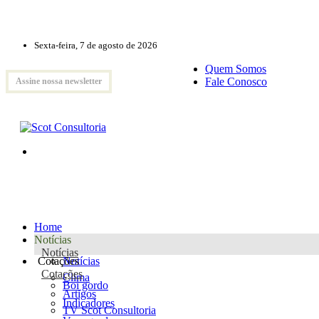
Sexta-feira, 7 de agosto de 2026
Quem Somos
Fale Conosco
Assine nossa newsletter
Home
Notícias
Notícias
Cotações
Notícias
Cotações
Clima
Boi gordo
Artigos
Indicadores
TV Scot Consultoria