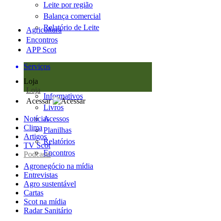
Leite por região
Balança comercial
Relatório de Leite
Agricultura
Encontros
APP Scot
Serviços
Loja
Loja
Informativos
Acessar
Livros
Notícias
Acessos
Clima
Planilhas
Artigos
Relatórios
TV Scot
Encontros
Podcasts
Agronegócio na mídia
Entrevistas
Agro sustentável
Cartas
Scot na mídia
Radar Sanitário