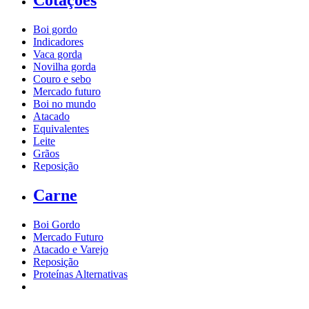
Cotações
Boi gordo
Indicadores
Vaca gorda
Novilha gorda
Couro e sebo
Mercado futuro
Boi no mundo
Atacado
Equivalentes
Leite
Grãos
Reposição
Carne
Boi Gordo
Mercado Futuro
Atacado e Varejo
Reposição
Proteínas Alternativas