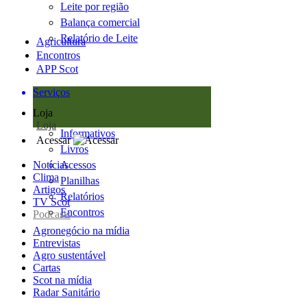
Leite por região
Balança comercial
Relatório de Leite
Agricultura
Encontros
APP Scot
Serviços
Loja
Loja
Informativos
Acessar
Livros
Notícias
Acessos
Clima
Planilhas
Artigos
Relatórios
TV Scot
Encontros
Podcasts
Agronegócio na mídia
Entrevistas
Agro sustentável
Cartas
Scot na mídia
Radar Sanitário