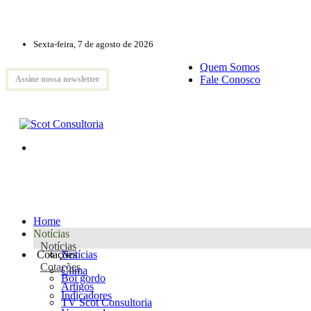
Sexta-feira, 7 de agosto de 2026
Quem Somos
Fale Conosco
Assine nossa newsletter
Home
Notícias
Notícias
Cotações
Notícias
Cotações
Clima
Boi gordo
Artigos
Indicadores
TV Scot Consultoria