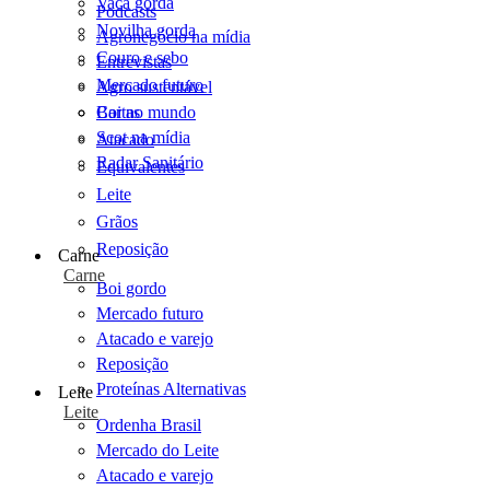
Vaca gorda
Podcasts
Novilha gorda
Agronegócio na mídia
Couro e sebo
Entrevistas
Mercado futuro
Agro sustentável
Cartas
Boi no mundo
Scot na mídia
Atacado
Radar Sanitário
Equivalentes
Leite
Grãos
Reposição
Carne
Carne
Boi gordo
Mercado futuro
Atacado e varejo
Reposição
Proteínas Alternativas
Leite
Leite
Ordenha Brasil
Mercado do Leite
Atacado e varejo