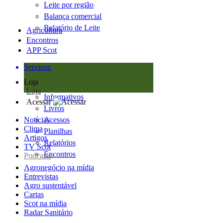
Leite por região
Balança comercial
Relatório de Leite
Agricultura
Encontros
APP Scot
Serviços
Loja
Loja
Informativos
Acessar
Livros
Notícias
Acessos
Clima
Planilhas
Artigos
Relatórios
TV Scot
Encontros
Podcasts
Agronegócio na mídia
Entrevistas
Agro sustentável
Cartas
Scot na mídia
Radar Sanitário