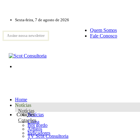
Sexta-feira, 7 de agosto de 2026
Quem Somos
Fale Conosco
Assine nossa newsletter
Home
Notícias
Notícias
Cotações
Notícias
Cotações
Clima
Boi gordo
Artigos
Indicadores
TV Scot Consultoria