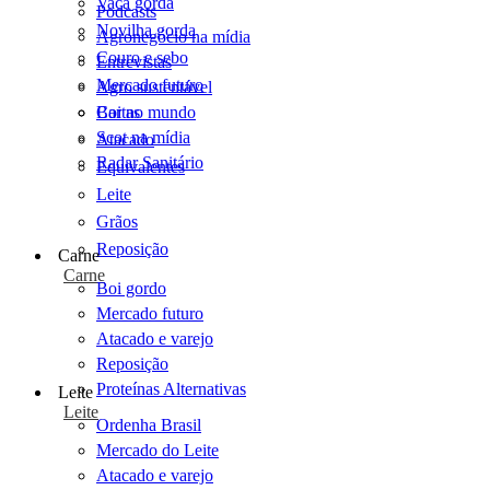
Vaca gorda
Podcasts
Novilha gorda
Agronegócio na mídia
Couro e sebo
Entrevistas
Mercado futuro
Agro sustentável
Cartas
Boi no mundo
Scot na mídia
Atacado
Radar Sanitário
Equivalentes
Leite
Grãos
Reposição
Carne
Carne
Boi gordo
Mercado futuro
Atacado e varejo
Reposição
Proteínas Alternativas
Leite
Leite
Ordenha Brasil
Mercado do Leite
Atacado e varejo