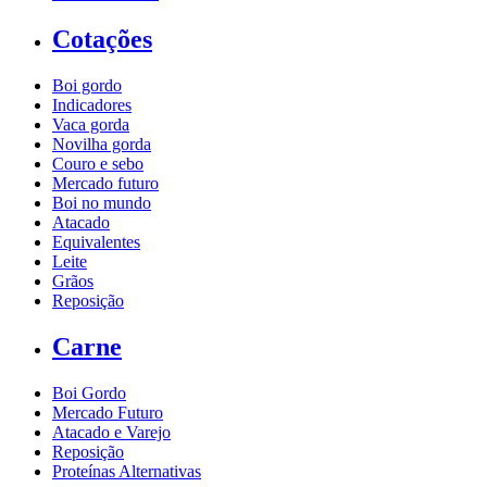
Cotações
Boi gordo
Indicadores
Vaca gorda
Novilha gorda
Couro e sebo
Mercado futuro
Boi no mundo
Atacado
Equivalentes
Leite
Grãos
Reposição
Carne
Boi Gordo
Mercado Futuro
Atacado e Varejo
Reposição
Proteínas Alternativas