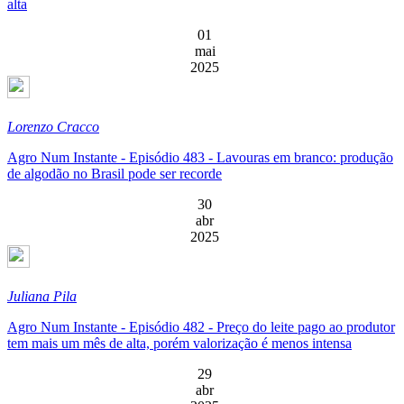
alta
01
mai
2025
Lorenzo Cracco
Agro Num Instante - Episódio 483 - Lavouras em branco: produção
de algodão no Brasil pode ser recorde
30
abr
2025
Juliana Pila
Agro Num Instante - Episódio 482 - Preço do leite pago ao produtor
tem mais um mês de alta, porém valorização é menos intensa
29
abr