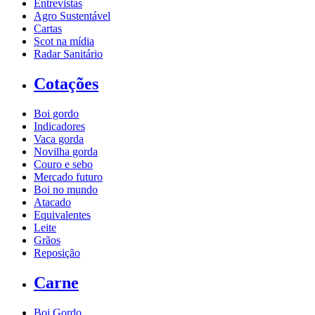
Entrevistas
Agro Sustentável
Cartas
Scot na mídia
Radar Sanitário
Cotações
Boi gordo
Indicadores
Vaca gorda
Novilha gorda
Couro e sebo
Mercado futuro
Boi no mundo
Atacado
Equivalentes
Leite
Grãos
Reposição
Carne
Boi Gordo