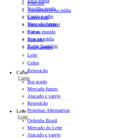
Vaca gorda
Podcasts
Novilha gorda
Agronegócio na mídia
Couro e sebo
Entrevistas
Mercado futuro
Agro sustentável
Cartas
Boi no mundo
Scot na mídia
Atacado
Radar Sanitário
Equivalentes
Leite
Grãos
Reposição
Carne
Carne
Boi gordo
Mercado futuro
Atacado e varejo
Reposição
Proteínas Alternativas
Leite
Leite
Ordenha Brasil
Mercado do Leite
Atacado e varejo