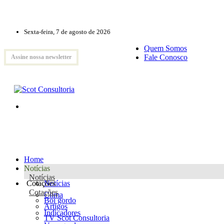
Sexta-feira, 7 de agosto de 2026
Quem Somos
Fale Conosco
Assine nossa newsletter
Home
Notícias
Notícias
Cotações
Notícias
Cotações
Clima
Boi gordo
Artigos
Indicadores
TV Scot Consultoria