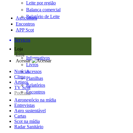
Leite por região
Balança comercial
Relatório de Leite
Agricultura
Encontros
APP Scot
Serviços
Loja
Loja
Informativos
Acessar
Livros
Notícias
Acessos
Clima
Planilhas
Artigos
Relatórios
TV Scot
Encontros
Podcasts
Agronegócio na mídia
Entrevistas
Agro sustentável
Cartas
Scot na mídia
Radar Sanitário