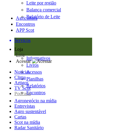
Leite por região
Balança comercial
Relatório de Leite
Agricultura
Encontros
APP Scot
Serviços
Loja
Loja
Informativos
Acessar
Livros
Notícias
Acessos
Clima
Planilhas
Artigos
Relatórios
TV Scot
Encontros
Podcasts
Agronegócio na mídia
Entrevistas
Agro sustentável
Cartas
Scot na mídia
Radar Sanitário