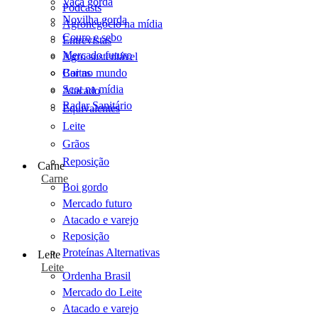
Vaca gorda
Podcasts
Novilha gorda
Agronegócio na mídia
Couro e sebo
Entrevistas
Mercado futuro
Agro sustentável
Cartas
Boi no mundo
Scot na mídia
Atacado
Radar Sanitário
Equivalentes
Leite
Grãos
Reposição
Carne
Carne
Boi gordo
Mercado futuro
Atacado e varejo
Reposição
Proteínas Alternativas
Leite
Leite
Ordenha Brasil
Mercado do Leite
Atacado e varejo