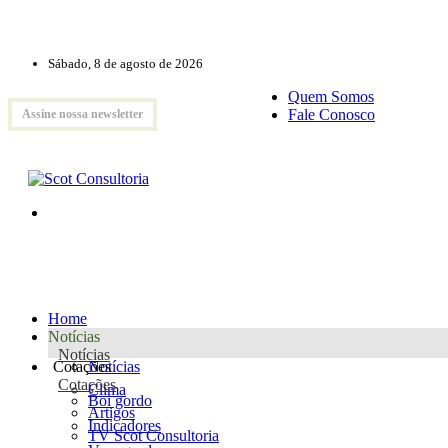
Sábado, 8 de agosto de 2026
Quem Somos
Fale Conosco
Assine nossa newsletter
Home
Notícias
Notícias
Cotações
Notícias
Cotações
Clima
Boi gordo
Artigos
Indicadores
TV Scot Consultoria