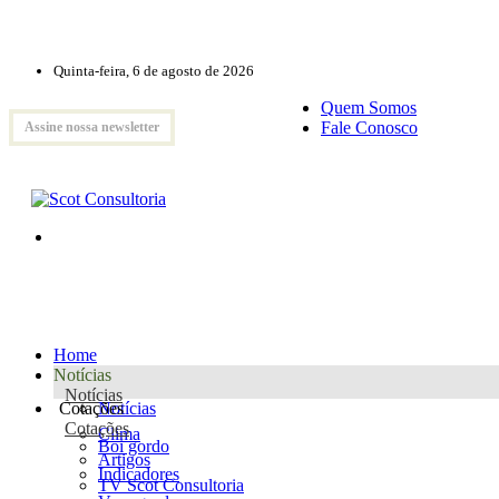
Quinta-feira, 6 de agosto de 2026
Quem Somos
Fale Conosco
Assine nossa newsletter
Home
Notícias
Notícias
Cotações
Notícias
Cotações
Clima
Boi gordo
Artigos
Indicadores
TV Scot Consultoria