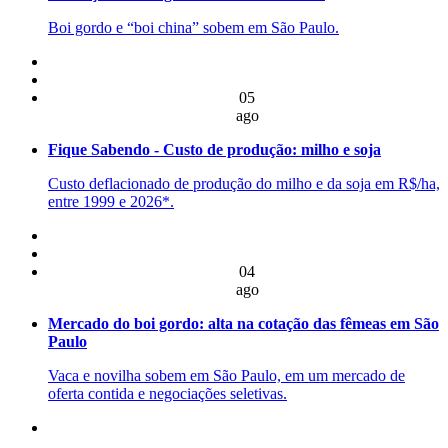
Boi gordo e “boi china” sobem em São Paulo.
05
ago
Fique Sabendo - Custo de produção: milho e soja
Custo deflacionado de produção do milho e da soja em R$/ha,
entre 1999 e 2026*.
04
ago
Mercado do boi gordo: alta na cotação das fêmeas em São
Paulo
Vaca e novilha sobem em São Paulo, em um mercado de
oferta contida e negociações seletivas.