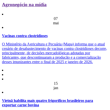
Agronegócio na mídia
07
mai
Vacinas contra clostridioses
O Ministério da Agricultura e Pecuária (Mapa) informa que o atual
cenário de desabastecimento de vacinas contra clostridioses decorre,
principalmente, de decisões mercadológicas adotadas por
fabricantes, que descontinuaram a produção e a comercialização
desses imunizantes entre o final de 2025 e janeiro de 2026.
15
jan
Vietnã habilita mais quatro frigoríficos brasileiros para
exportar carne bovina