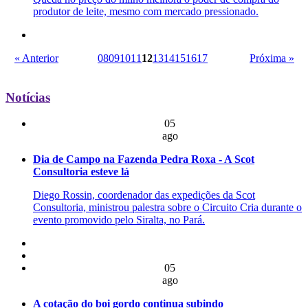
produtor de leite, mesmo com mercado pressionado.
« Anterior
08
09
10
11
12
13
14
15
16
17
Próxima »
Notícias
05
ago
Dia de Campo na Fazenda Pedra Roxa - A Scot
Consultoria esteve lá
Diego Rossin, coordenador das expedições da Scot
Consultoria, ministrou palestra sobre o Circuito Cria durante o
evento promovido pelo Siralta, no Pará.
05
ago
A cotação do boi gordo continua subindo