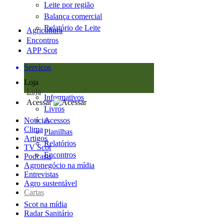
Leite por região
Balança comercial
Relatório de Leite
Agricultura
Encontros
APP Scot
Serviços
Loja
Loja
Informativos
Acessar
Livros
Notícias
Acessos
Clima
Planilhas
Artigos
Relatórios
TV Scot
Encontros
Podcasts
Agronegócio na mídia
Entrevistas
Agro sustentável
Cartas
Scot na mídia
Radar Sanitário