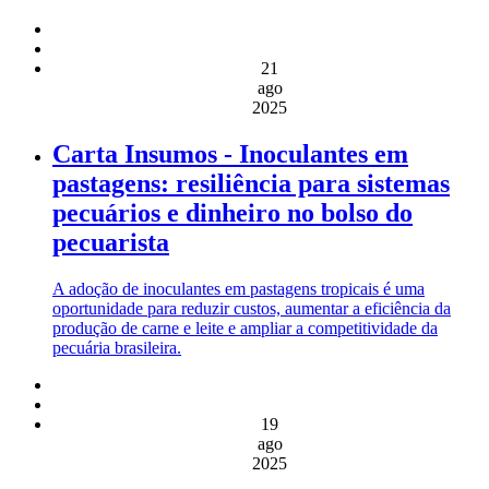
21
ago
2025
Carta Insumos - Inoculantes em
pastagens: resiliência para sistemas
pecuários e dinheiro no bolso do
pecuarista
A adoção de inoculantes em pastagens tropicais é uma
oportunidade para reduzir custos, aumentar a eficiência da
produção de carne e leite e ampliar a competitividade da
pecuária brasileira.
19
ago
2025