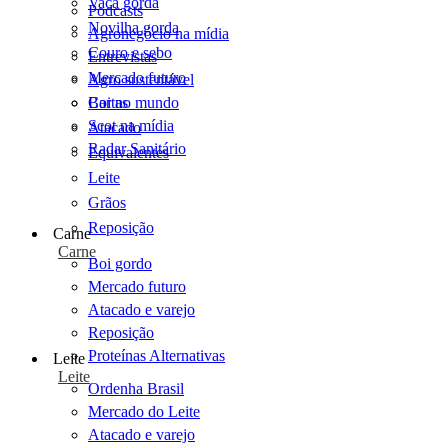
Vaca gorda
Podcasts
Novilha gorda
Agronegócio na mídia
Couro e sebo
Entrevistas
Mercado futuro
Agro sustentável
Cartas
Boi no mundo
Scot na mídia
Atacado
Radar Sanitário
Equivalentes
Leite
Grãos
Reposição
Carne
Carne
Boi gordo
Mercado futuro
Atacado e varejo
Reposição
Proteínas Alternativas
Leite
Leite
Ordenha Brasil
Mercado do Leite
Atacado e varejo