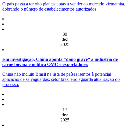
O país passa a ter oito plantas aptas a vender ao mercado vietnamita,
dobrando o número de estabelecimentos autorizados
30
dez
2025
Em investigação, China aponta “dano grave” à indústria de
carne bovina e notifica OMC e exportadores
China não incluiu Brasil na lista de países isentos à potencial
aplicação de salvaguardas; setor brasileiro aguarda atualização do
processo.
17
dez
2025