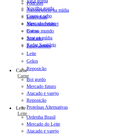
Vaca gorda
Podcasts
Novilha gorda
Agronegócio na mídia
Couro e sebo
Entrevistas
Mercado futuro
Agro sustentável
Cartas
Boi no mundo
Scot na mídia
Atacado
Radar Sanitário
Equivalentes
Leite
Grãos
Reposição
Carne
Carne
Boi gordo
Mercado futuro
Atacado e varejo
Reposição
Proteínas Alternativas
Leite
Leite
Ordenha Brasil
Mercado do Leite
Atacado e varejo