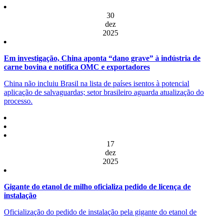
30
dez
2025
Em investigação, China aponta “dano grave” à indústria de
carne bovina e notifica OMC e exportadores
China não incluiu Brasil na lista de países isentos à potencial
aplicação de salvaguardas; setor brasileiro aguarda atualização do
processo.
17
dez
2025
Gigante do etanol de milho oficializa pedido de licença de
instalação
Oficialização do pedido de instalação pela gigante do etanol de