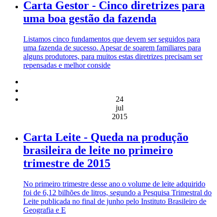
Carta Gestor - Cinco diretrizes para
uma boa gestão da fazenda
Listamos cinco fundamentos que devem ser seguidos para
uma fazenda de sucesso. Apesar de soarem familiares para
alguns produtores, para muitos estas diretrizes precisam ser
repensadas e melhor conside
24
jul
2015
Carta Leite - Queda na produção
brasileira de leite no primeiro
trimestre de 2015
No primeiro trimestre desse ano o volume de leite adquirido
foi de 6,12 bilhões de litros, segundo a Pesquisa Trimestral do
Leite publicada no final de junho pelo Instituto Brasileiro de
Geografia e E