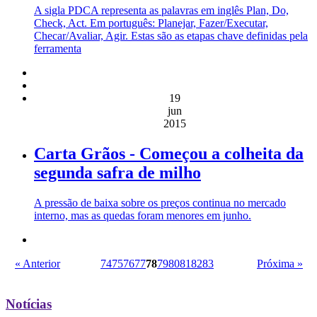
A sigla PDCA representa as palavras em inglês Plan, Do,
Check, Act. Em português: Planejar, Fazer/Executar,
Checar/Avaliar, Agir. Estas são as etapas chave definidas pela
ferramenta
19
jun
2015
Carta Grãos - Começou a colheita da
segunda safra de milho
A pressão de baixa sobre os preços continua no mercado
interno, mas as quedas foram menores em junho.
« Anterior
74
75
76
77
78
79
80
81
82
83
Próxima »
Notícias