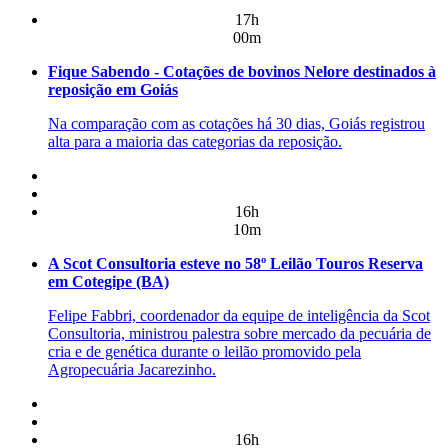
17h
00m
Fique Sabendo - Cotações de bovinos Nelore destinados à
reposição em Goiás
Na comparação com as cotações há 30 dias, Goiás registrou
alta para a maioria das categorias da reposição.
16h
10m
A Scot Consultoria esteve no 58º Leilão Touros Reserva
em Cotegipe (BA)
Felipe Fabbri, coordenador da equipe de inteligência da Scot
Consultoria, ministrou palestra sobre mercado da pecuária de
cria e de genética durante o leilão promovido pela
Agropecuária Jacarezinho.
16h