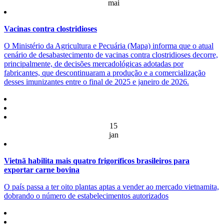
mai
Vacinas contra clostridioses
O Ministério da Agricultura e Pecuária (Mapa) informa que o atual
cenário de desabastecimento de vacinas contra clostridioses decorre,
principalmente, de decisões mercadológicas adotadas por
fabricantes, que descontinuaram a produção e a comercialização
desses imunizantes entre o final de 2025 e janeiro de 2026.
15
jan
Vietnã habilita mais quatro frigoríficos brasileiros para
exportar carne bovina
O país passa a ter oito plantas aptas a vender ao mercado vietnamita,
dobrando o número de estabelecimentos autorizados