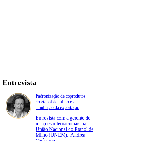
Entrevista
Padronização de coprodutos
do etanol de milho e a
ampliação da exportação
Entrevista com a gerente de
relações internacionais na
União Nacional do Etanol de
Milho (UNEM)., Andréa
Veríssimo