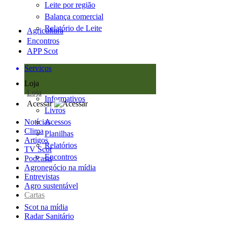
Leite por região
Balança comercial
Relatório de Leite
Agricultura
Encontros
APP Scot
Serviços
Loja
Loja
Informativos
Acessar
Livros
Notícias
Acessos
Clima
Planilhas
Artigos
Relatórios
TV Scot
Encontros
Podcasts
Agronegócio na mídia
Entrevistas
Agro sustentável
Cartas
Scot na mídia
Radar Sanitário