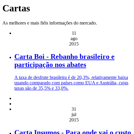
Cartas
As melhores e mais fiéis informações do mercado.
11
ago
2015
Carta Boi - Rebanho brasileiro e
participação nos abates
A taxa de desfrute brasileira é de 20,3%, relativamente baixa
quando comparado com países como EUA e Austrália, cujas
taxas são de 35,5% e 33,0%.
31
jul
2015
Carta Insumos - Para onde vai o custo