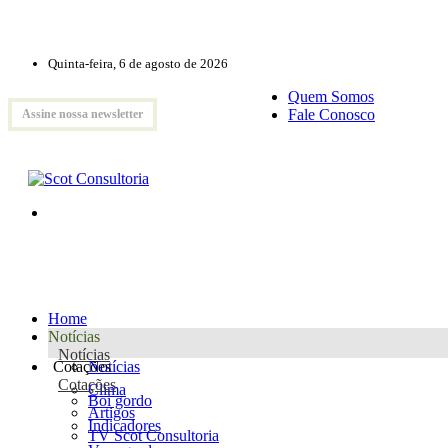
Quinta-feira, 6 de agosto de 2026
Quem Somos
Fale Conosco
Assine nossa newsletter
Home
Notícias
Notícias
Cotações
Notícias
Cotações
Clima
Boi gordo
Artigos
Indicadores
TV Scot Consultoria