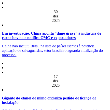
30
dez
2025
Em investigação, China aponta “dano grave” à indústria de
carne bovina e notifica OMC e exportadores
China não incluiu Brasil na lista de países isentos à potencial
aplicação de salvaguardas; setor brasileiro aguarda atualização do
processo.
17
dez
2025
Gigante do etanol de milho oficializa pedido de licença de
instalação