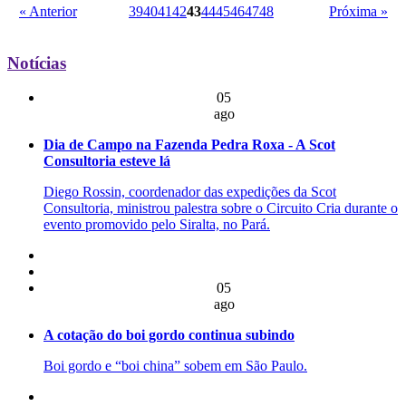
« Anterior
39
40
41
42
43
44
45
46
47
48
Próxima »
Notícias
05
ago
Dia de Campo na Fazenda Pedra Roxa - A Scot
Consultoria esteve lá
Diego Rossin, coordenador das expedições da Scot
Consultoria, ministrou palestra sobre o Circuito Cria durante o
evento promovido pelo Siralta, no Pará.
05
ago
A cotação do boi gordo continua subindo
Boi gordo e “boi china” sobem em São Paulo.