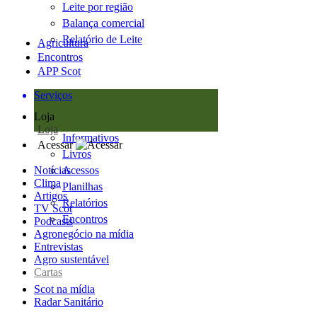
Leite por região
Balança comercial
Relatório de Leite
Agricultura
Encontros
APP Scot
Serviços
Loja
Loja
Informativos
Acessar
Livros
Notícias
Acessos
Clima
Planilhas
Artigos
Relatórios
TV Scot
Encontros
Podcasts
Agronegócio na mídia
Entrevistas
Agro sustentável
Cartas
Scot na mídia
Radar Sanitário