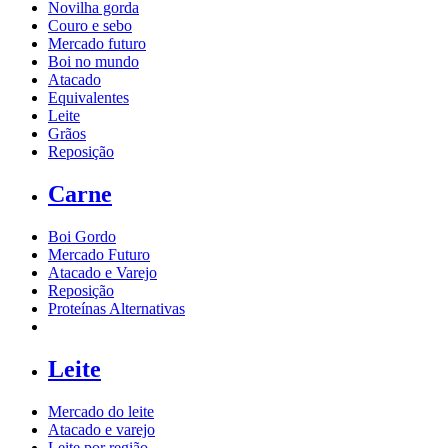
Novilha gorda
Couro e sebo
Mercado futuro
Boi no mundo
Atacado
Equivalentes
Leite
Grãos
Reposição
Carne
Boi Gordo
Mercado Futuro
Atacado e Varejo
Reposição
Proteínas Alternativas
Leite
Mercado do leite
Atacado e varejo
Leite por região