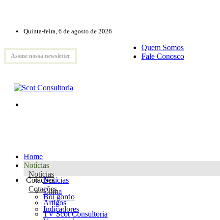
Quinta-feira, 6 de agosto de 2026
Quem Somos
Fale Conosco
Assine nossa newsletter
Home
Notícias
Notícias
Cotações
Notícias
Cotações
Clima
Boi gordo
Artigos
Indicadores
TV Scot Consultoria