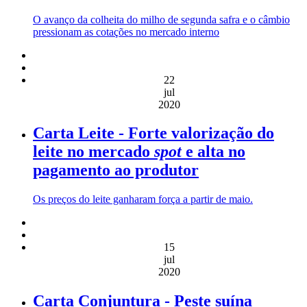
O avanço da colheita do milho de segunda safra e o câmbio
pressionam as cotações no mercado interno
22
jul
2020
Carta Leite - Forte valorização do
leite no mercado
spot
e alta no
pagamento ao produtor
Os preços do leite ganharam força a partir de maio.
15
jul
2020
Carta Conjuntura - Peste suína