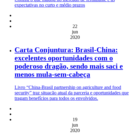
expectativas no curto e médio prazos
22
jun
2020
Carta Conjuntura: Brasil-China:
excelentes oportunidades com o
poderoso dragão, sendo mais saci e
menos mula-sem-cabeça
Livro “China-Brasil partnership on agriculture and food
security” traz situação atual da parceria e oportunidades que
tragam benefícios para todos os envolvidos.
19
jun
2020