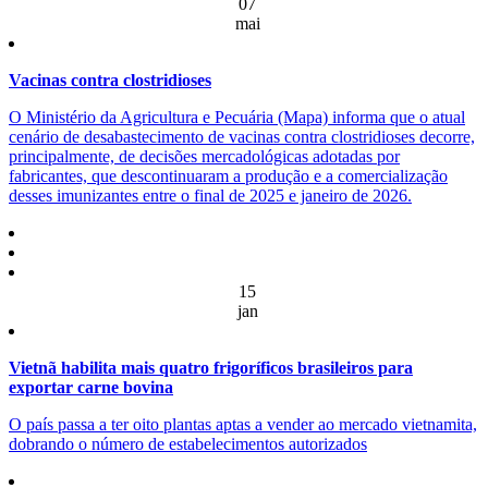
07
mai
Vacinas contra clostridioses
O Ministério da Agricultura e Pecuária (Mapa) informa que o atual
cenário de desabastecimento de vacinas contra clostridioses decorre,
principalmente, de decisões mercadológicas adotadas por
fabricantes, que descontinuaram a produção e a comercialização
desses imunizantes entre o final de 2025 e janeiro de 2026.
15
jan
Vietnã habilita mais quatro frigoríficos brasileiros para
exportar carne bovina
O país passa a ter oito plantas aptas a vender ao mercado vietnamita,
dobrando o número de estabelecimentos autorizados