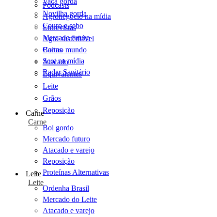
Vaca gorda
Podcasts
Novilha gorda
Agronegócio na mídia
Couro e sebo
Entrevistas
Mercado futuro
Agro sustentável
Cartas
Boi no mundo
Scot na mídia
Atacado
Radar Sanitário
Equivalentes
Leite
Grãos
Reposição
Carne
Carne
Boi gordo
Mercado futuro
Atacado e varejo
Reposição
Proteínas Alternativas
Leite
Leite
Ordenha Brasil
Mercado do Leite
Atacado e varejo