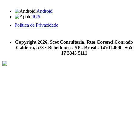
Android
IOS
Política de Privacidade
A Scot Consultoria não se responsabiliza por negócios realizados a partir das informações contidas em
nosso site.
Copyright 2026, Scot Consultoria, Rua Coronel Conrado
Caldeira, 578 • Bebedouro - SP - Brasil - 14701-000 | +55
17 3343 5111