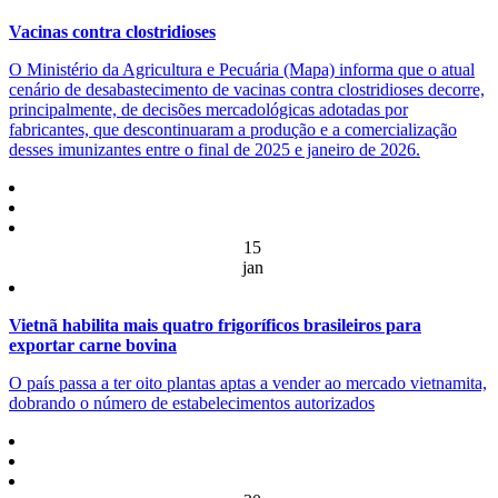
Vacinas contra clostridioses
O Ministério da Agricultura e Pecuária (Mapa) informa que o atual
cenário de desabastecimento de vacinas contra clostridioses decorre,
principalmente, de decisões mercadológicas adotadas por
fabricantes, que descontinuaram a produção e a comercialização
desses imunizantes entre o final de 2025 e janeiro de 2026.
15
jan
Vietnã habilita mais quatro frigoríficos brasileiros para
exportar carne bovina
O país passa a ter oito plantas aptas a vender ao mercado vietnamita,
dobrando o número de estabelecimentos autorizados