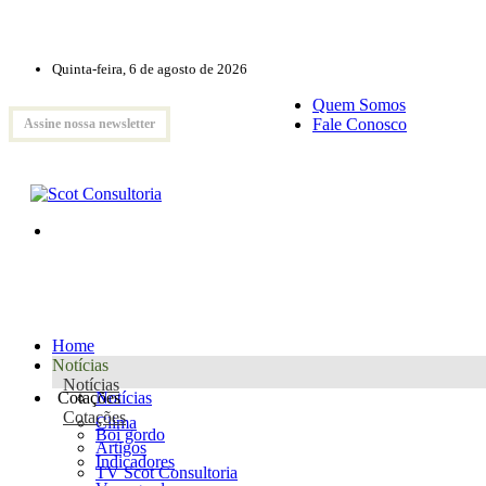
Quinta-feira, 6 de agosto de 2026
Quem Somos
Fale Conosco
Assine nossa newsletter
Home
Notícias
Notícias
Cotações
Notícias
Cotações
Clima
Boi gordo
Artigos
Indicadores
TV Scot Consultoria