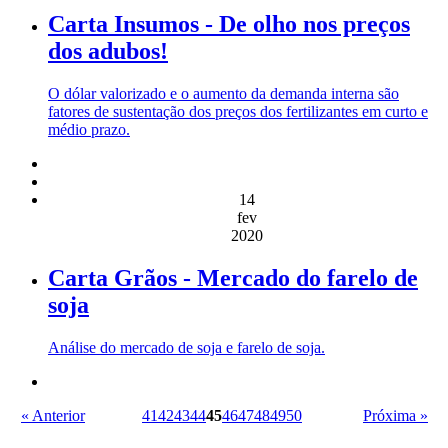
Carta Insumos - De olho nos preços
dos adubos!
O dólar valorizado e o aumento da demanda interna são
fatores de sustentação dos preços dos fertilizantes em curto e
médio prazo.
14
fev
2020
Carta Grãos - Mercado do farelo de
soja
Análise do mercado de soja e farelo de soja.
« Anterior
41
42
43
44
45
46
47
48
49
50
Próxima »