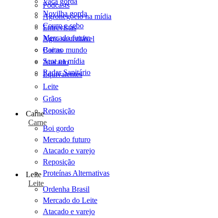
Vaca gorda
Podcasts
Novilha gorda
Agronegócio na mídia
Couro e sebo
Entrevistas
Mercado futuro
Agro sustentável
Cartas
Boi no mundo
Scot na mídia
Atacado
Radar Sanitário
Equivalentes
Leite
Grãos
Reposição
Carne
Carne
Boi gordo
Mercado futuro
Atacado e varejo
Reposição
Proteínas Alternativas
Leite
Leite
Ordenha Brasil
Mercado do Leite
Atacado e varejo