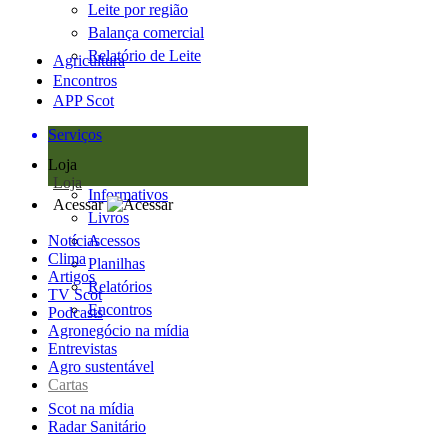
Leite por região
Balança comercial
Relatório de Leite
Agricultura
Encontros
APP Scot
Serviços
Loja
Loja
Informativos
Acessar
Livros
Notícias
Acessos
Clima
Planilhas
Artigos
Relatórios
TV Scot
Encontros
Podcasts
Agronegócio na mídia
Entrevistas
Agro sustentável
Cartas
Scot na mídia
Radar Sanitário