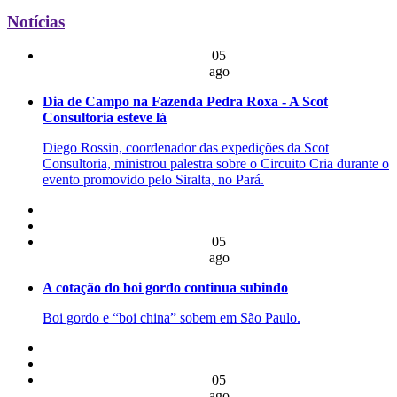
Notícias
05
ago
Dia de Campo na Fazenda Pedra Roxa - A Scot
Consultoria esteve lá
Diego Rossin, coordenador das expedições da Scot
Consultoria, ministrou palestra sobre o Circuito Cria durante o
evento promovido pelo Siralta, no Pará.
05
ago
A cotação do boi gordo continua subindo
Boi gordo e “boi china” sobem em São Paulo.
05
ago