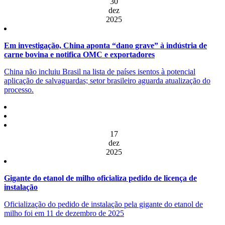
30
dez
2025
Em investigação, China aponta “dano grave” à indústria de
carne bovina e notifica OMC e exportadores
China não incluiu Brasil na lista de países isentos à potencial
aplicação de salvaguardas; setor brasileiro aguarda atualização do
processo.
17
dez
2025
Gigante do etanol de milho oficializa pedido de licença de
instalação
Oficialização do pedido de instalação pela gigante do etanol de
milho foi em 11 de dezembro de 2025