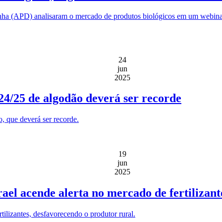
anha (APD) analisaram o mercado de produtos biológicos em um webina
24
jun
2025
24/25 de algodão deverá ser recorde
, que deverá ser recorde.
19
jun
2025
rael acende alerta no mercado de fertilizant
rtilizantes, desfavorecendo o produtor rural.