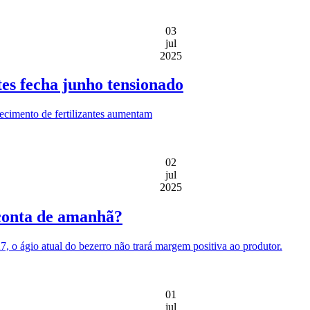
03
jul
2025
tes fecha junho tensionado
tecimento de fertilizantes aumentam
02
jul
2025
 conta de amanhã?
, o ágio atual do bezerro não trará margem positiva ao produtor.
01
jul