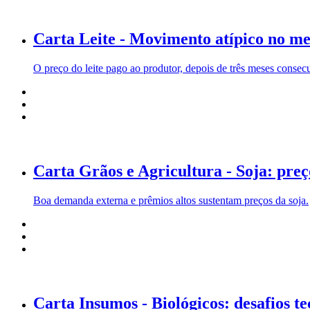
Carta Leite - Movimento atípico no m
O preço do leite pago ao produtor, depois de três meses consecut
Carta Grãos e Agricultura - Soja: pre
Boa demanda externa e prêmios altos sustentam preços da soja.
Carta Insumos - Biológicos: desafios t