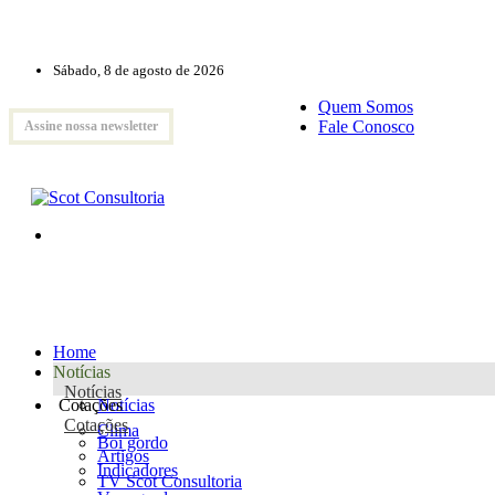
Sábado, 8 de agosto de 2026
Quem Somos
Fale Conosco
Assine nossa newsletter
Home
Notícias
Notícias
Cotações
Notícias
Cotações
Clima
Boi gordo
Artigos
Indicadores
TV Scot Consultoria