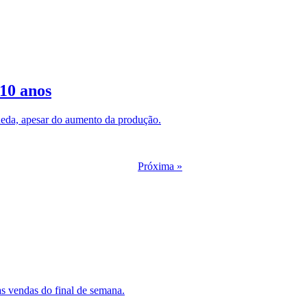
10 anos
queda, apesar do aumento da produção.
Próxima »
as vendas do final de semana.