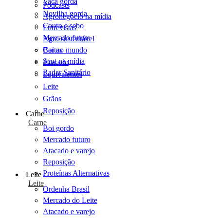
Vaca gorda
Podcasts
Novilha gorda
Agronegócio na mídia
Couro e sebo
Entrevistas
Mercado futuro
Agro sustentável
Cartas
Boi no mundo
Scot na mídia
Atacado
Radar Sanitário
Equivalentes
Leite
Grãos
Reposição
Carne
Carne
Boi gordo
Mercado futuro
Atacado e varejo
Reposição
Proteínas Alternativas
Leite
Leite
Ordenha Brasil
Mercado do Leite
Atacado e varejo