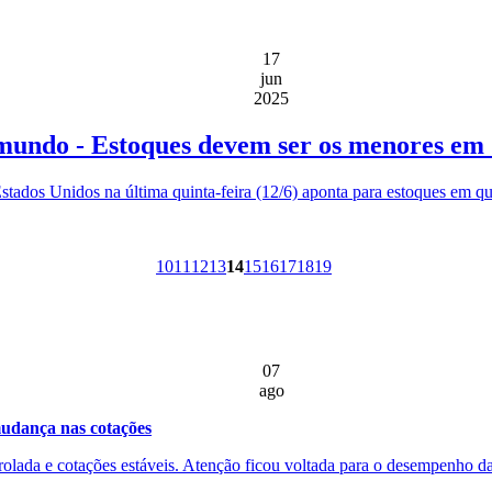
17
jun
2025
 mundo - Estoques devem ser os menores em 
stados Unidos na última quinta-feira (12/6) aponta para estoques em 
10
11
12
13
14
15
16
17
18
19
07
ago
udança nas cotações
rolada e cotações estáveis. Atenção ficou voltada para o desempenho d