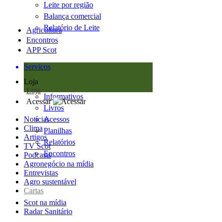
Leite por região
Balança comercial
Relatório de Leite
Agricultura
Encontros
APP Scot
Serviços
Loja
Loja
Informativos
Acessar
Livros
Notícias
Acessos
Clima
Planilhas
Artigos
Relatórios
TV Scot
Encontros
Podcasts
Agronegócio na mídia
Entrevistas
Agro sustentável
Cartas
Scot na mídia
Radar Sanitário