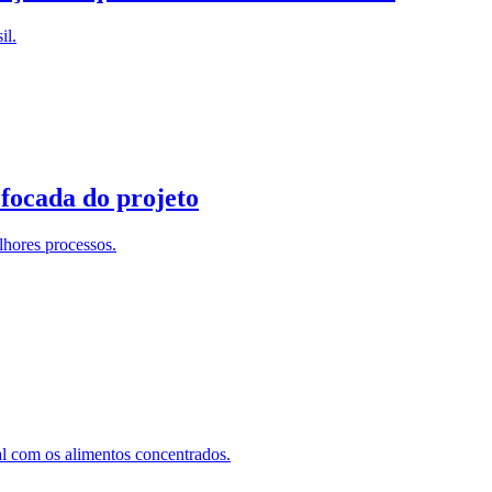
il.
 focada do projeto
lhores processos.
al com os alimentos concentrados.