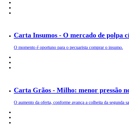
Carta Insumos - O mercado de polpa c
O momento é oportuno para o pecuarista comprar o insumo.
Carta Grãos - Milho: menor pressão no
O aumento da oferta, conforme avança a colheita da segunda saf