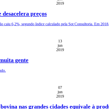
2019
e desacelera preços
ão caiu 6,2%, segundo índice calculado pela Sot Consultoria. Em 2018,
13
jun
2019
muita gente
ndo.
07
jun
2019
ovina nas grandes cidades equivale à prod