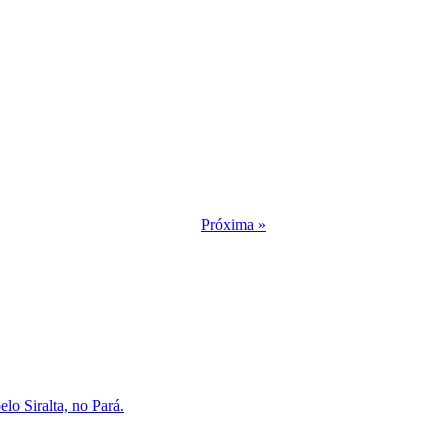
Próxima »
lo Siralta, no Pará.