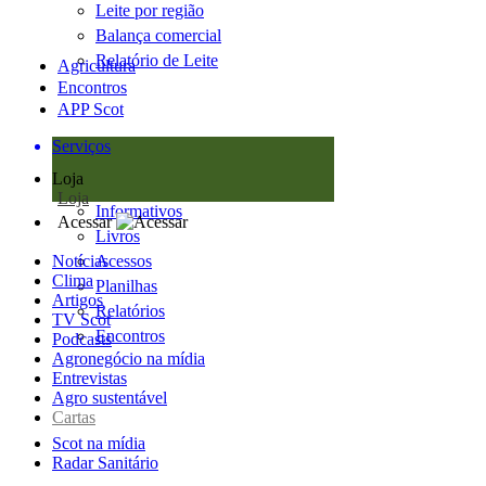
Leite por região
Balança comercial
Relatório de Leite
Agricultura
Encontros
APP Scot
Serviços
Loja
Loja
Informativos
Acessar
Livros
Notícias
Acessos
Clima
Planilhas
Artigos
Relatórios
TV Scot
Encontros
Podcasts
Agronegócio na mídia
Entrevistas
Agro sustentável
Cartas
Scot na mídia
Radar Sanitário