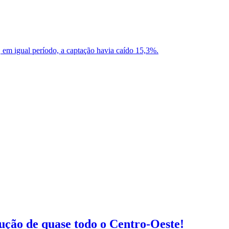
 em igual período, a captação havia caído 15,3%.
ução de quase todo o Centro-Oeste!