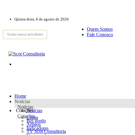
Quinta-feira, 6 de agosto de 2026
Quem Somos
Fale Conosco
Assine nossa newsletter
Home
Notícias
Notícias
Cotações
Notícias
Cotações
Clima
Boi gordo
Artigos
Indicadores
TV Scot Consultoria