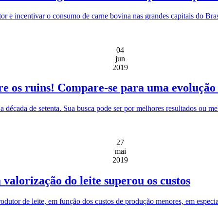
r e incentivar o consumo de carne bovina nas grandes capitais do Bras
04
jun
2019
tre os ruins! Compare-se para uma evolução
 década de setenta. Sua busca pode ser por melhores resultados ou me
27
mai
2019
 valorização do leite superou os custos
rodutor de leite, em função dos custos de produção menores, em especi