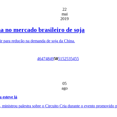
22
mai
2019
 no mercado brasileiro de soja
ir para redução na demanda de soja da China.
46
47
48
49
50
51
52
53
54
55
05
ago
 esteve lá
ministrou palestra sobre o Circuito Cria durante o evento promovido pe