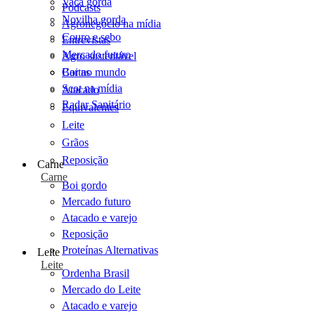
Vaca gorda
Podcasts
Novilha gorda
Agronegócio na mídia
Couro e sebo
Entrevistas
Mercado futuro
Agro sustentável
Cartas
Boi no mundo
Scot na mídia
Atacado
Radar Sanitário
Equivalentes
Leite
Grãos
Reposição
Carne
Carne
Boi gordo
Mercado futuro
Atacado e varejo
Reposição
Proteínas Alternativas
Leite
Leite
Ordenha Brasil
Mercado do Leite
Atacado e varejo