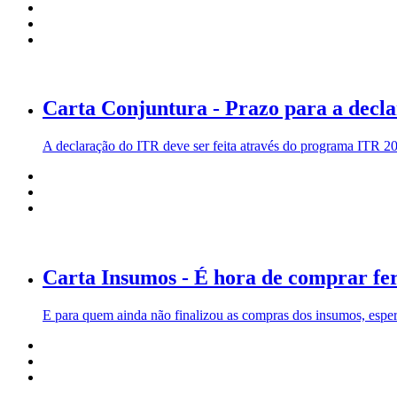
Carta Conjuntura - Prazo para a decl
A declaração do ITR deve ser feita através do programa ITR 201
Carta Insumos - É hora de comprar fer
E para quem ainda não finalizou as compras dos insumos, esper