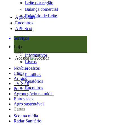
Leite por região
Balança comercial
Relatório de Leite
Agricultura
Encontros
APP Scot
Serviços
Loja
Loja
Informativos
Acessar
Livros
Notícias
Acessos
Clima
Planilhas
Artigos
Relatórios
TV Scot
Encontros
Podcasts
Agronegócio na mídia
Entrevistas
Agro sustentável
Cartas
Scot na mídia
Radar Sanitário