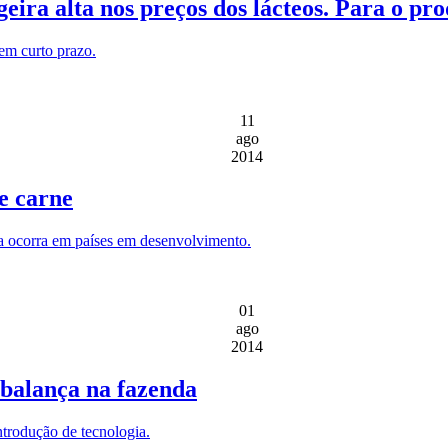
eira alta nos preços dos lácteos. Para o pr
em curto prazo.
11
ago
2014
e carne
a ocorra em países em desenvolvimento.
01
ago
2014
 balança na fazenda
trodução de tecnologia.