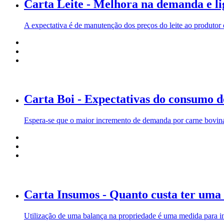
Carta Leite - Melhora na demanda e lig
A expectativa é de manutenção dos preços do leite ao produtor 
Carta Boi - Expectativas do consumo d
Espera-se que o maior incremento de demanda por carne bovin
Carta Insumos - Quanto custa ter uma
Utilização de uma balança na propriedade é uma medida para in