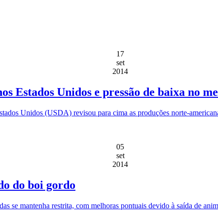
17
set
2014
nos Estados Unidos e pressão de baixa no m
Estados Unidos (USDA) revisou para cima as produções norte-american
05
set
2014
do do boi gordo
adas se mantenha restrita, com melhoras pontuais devido à saída de ani