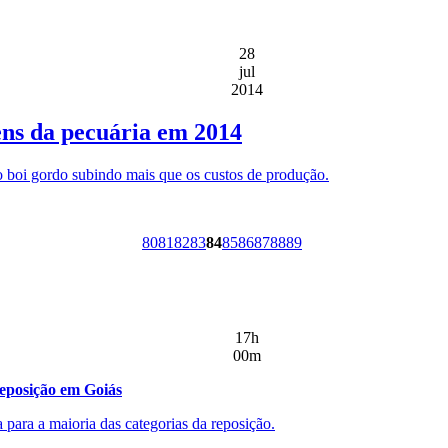
28
jul
2014
ns da pecuária em 2014
 boi gordo subindo mais que os custos de produção.
80
81
82
83
84
85
86
87
88
89
17h
00m
reposição em Goiás
 para a maioria das categorias da reposição.