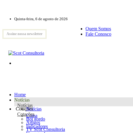
Quinta-feira, 6 de agosto de 2026
Quem Somos
Fale Conosco
Assine nossa newsletter
Home
Notícias
Notícias
Cotações
Notícias
Cotações
Clima
Boi gordo
Artigos
Indicadores
TV Scot Consultoria