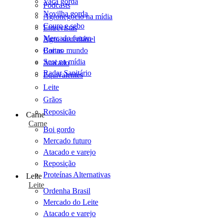
Vaca gorda
Podcasts
Novilha gorda
Agronegócio na mídia
Couro e sebo
Entrevistas
Mercado futuro
Agro sustentável
Cartas
Boi no mundo
Scot na mídia
Atacado
Radar Sanitário
Equivalentes
Leite
Grãos
Reposição
Carne
Carne
Boi gordo
Mercado futuro
Atacado e varejo
Reposição
Proteínas Alternativas
Leite
Leite
Ordenha Brasil
Mercado do Leite
Atacado e varejo