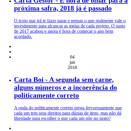
Carta Gestor - É hora de olhar para a
próxima safra, 2018 já é passado
O texto que irá te fazer parar e pensar o que realmente vale o
investimento para alcançar as metas de cada projeto. O susto
de 2017 acabou e agora é hora de começar o ano bem
acordado.
04
jan
2018
Carta Boi - A segunda sem carne,
alguns números e a incoerência do
politicamente correto
A onda do politicamente correto prega fervorosamente que
cada um tem seus direitos para dúzias de itens, mas não dá
liberdade para escolher o que cada um põe no prato?