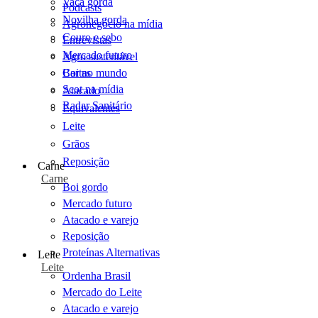
Vaca gorda
Podcasts
Novilha gorda
Agronegócio na mídia
Couro e sebo
Entrevistas
Mercado futuro
Agro sustentável
Cartas
Boi no mundo
Scot na mídia
Atacado
Radar Sanitário
Equivalentes
Leite
Grãos
Reposição
Carne
Carne
Boi gordo
Mercado futuro
Atacado e varejo
Reposição
Proteínas Alternativas
Leite
Leite
Ordenha Brasil
Mercado do Leite
Atacado e varejo