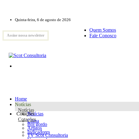
Quinta-feira, 6 de agosto de 2026
Quem Somos
Fale Conosco
Assine nossa newsletter
Home
Notícias
Notícias
Cotações
Notícias
Cotações
Clima
Boi gordo
Artigos
Indicadores
TV Scot Consultoria