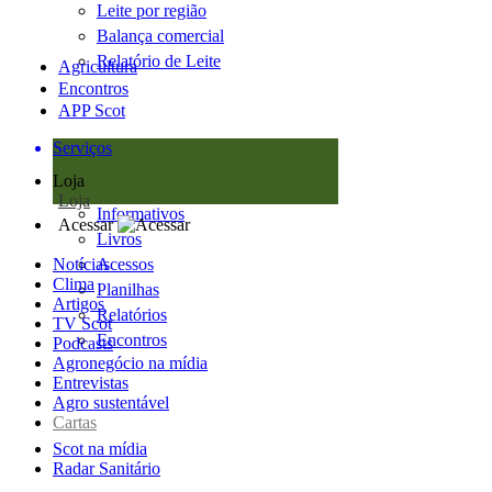
Leite por região
Balança comercial
Relatório de Leite
Agricultura
Encontros
APP Scot
Serviços
Loja
Loja
Informativos
Acessar
Livros
Notícias
Acessos
Clima
Planilhas
Artigos
Relatórios
TV Scot
Encontros
Podcasts
Agronegócio na mídia
Entrevistas
Agro sustentável
Cartas
Scot na mídia
Radar Sanitário