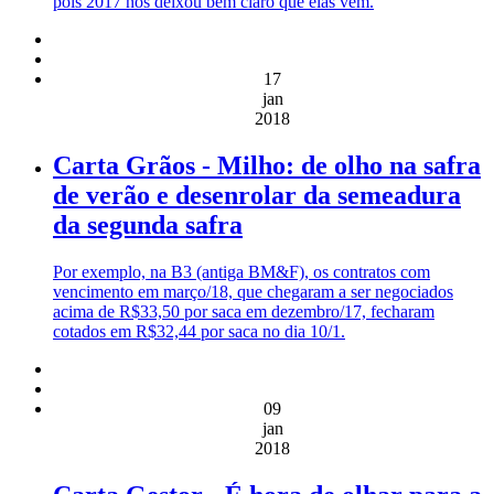
pois 2017 nos deixou bem claro que elas vêm.
17
jan
2018
Carta Grãos - Milho: de olho na safra
de verão e desenrolar da semeadura
da segunda safra
Por exemplo, na B3 (antiga BM&F), os contratos com
vencimento em março/18, que chegaram a ser negociados
acima de R$33,50 por saca em dezembro/17, fecharam
cotados em R$32,44 por saca no dia 10/1.
09
jan
2018