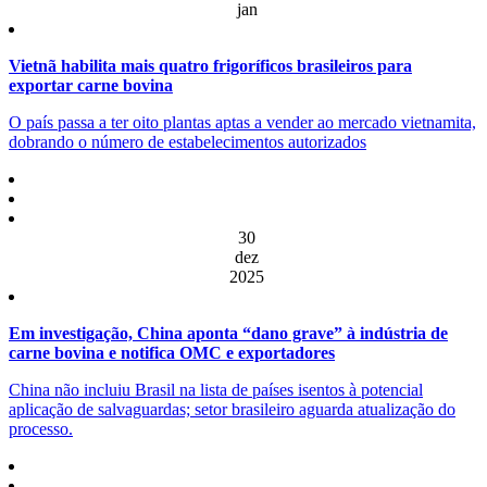
jan
Vietnã habilita mais quatro frigoríficos brasileiros para
exportar carne bovina
O país passa a ter oito plantas aptas a vender ao mercado vietnamita,
dobrando o número de estabelecimentos autorizados
30
dez
2025
Em investigação, China aponta “dano grave” à indústria de
carne bovina e notifica OMC e exportadores
China não incluiu Brasil na lista de países isentos à potencial
aplicação de salvaguardas; setor brasileiro aguarda atualização do
processo.