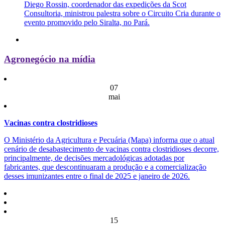
Diego Rossin, coordenador das expedições da Scot
Consultoria, ministrou palestra sobre o Circuito Cria durante o
evento promovido pelo Siralta, no Pará.
Agronegócio na mídia
07
mai
Vacinas contra clostridioses
O Ministério da Agricultura e Pecuária (Mapa) informa que o atual
cenário de desabastecimento de vacinas contra clostridioses decorre,
principalmente, de decisões mercadológicas adotadas por
fabricantes, que descontinuaram a produção e a comercialização
desses imunizantes entre o final de 2025 e janeiro de 2026.
15