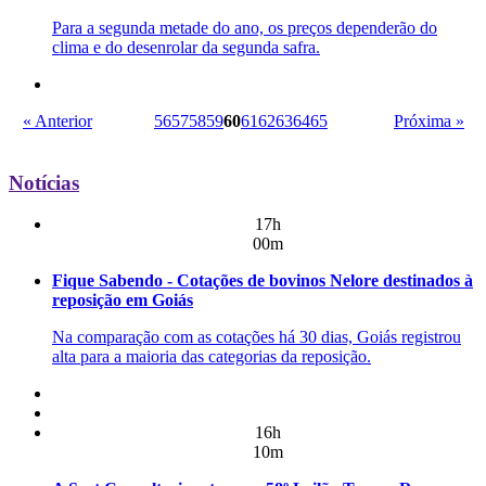
Para a segunda metade do ano, os preços dependerão do
clima e do desenrolar da segunda safra.
« Anterior
56
57
58
59
60
61
62
63
64
65
Próxima »
Notícias
17h
00m
Fique Sabendo - Cotações de bovinos Nelore destinados à
reposição em Goiás
Na comparação com as cotações há 30 dias, Goiás registrou
alta para a maioria das categorias da reposição.
16h
10m