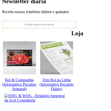
Newsletter diária
Receba nossos relatórios diários e gratuitos
Assine nossa newsletter
Loja
Boi & Companhia
Tem Boi na Linha
(Informativo Pecuário
(Informativo Pecuário
Semanal)
Diário)