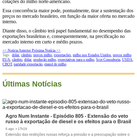
cotações do milho norte-americano.
Essa concorrência maior pode, pontualmente, tirar a sustentação dos
preços no mercado brasileiro, em função da maior oferta no mercado
interno.
Diante disso, o câmbio terá papel fundamental no desempenho das
exportações brasileiras e, consequentemente, na precificação no
mercado interno em curto e médio prazos.
<< Notícia Anterior
Próxima Notícia >>
Tags:
dólar
,
câmbio
,
preços milho
,
exportações
,
milho nos Estados Unidos
,
preços milho
EUA
,
câmbio
,
dólar
,
produção milho
,
expectativas para o milho
,
Scot Consultoria
,
USDA
,
CBOT
,
paridade exportação
,
etanol de milho
Últimas Notícias
Agro Num Instante - Episódio 805 - Extensão do veto
russo à exportação de diesel e os efeitos para o Brasil
6 ago. • 17h19
Extensão das restrições russas reforça a pressão e a preocupação sobre o