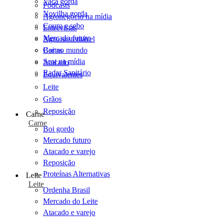
Vaca gorda
Podcasts
Novilha gorda
Agronegócio na mídia
Couro e sebo
Entrevistas
Mercado futuro
Agro sustentável
Cartas
Boi no mundo
Scot na mídia
Atacado
Radar Sanitário
Equivalentes
Leite
Grãos
Reposição
Carne
Carne
Boi gordo
Mercado futuro
Atacado e varejo
Reposição
Proteínas Alternativas
Leite
Leite
Ordenha Brasil
Mercado do Leite
Atacado e varejo