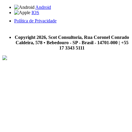
Android
IOS
Política de Privacidade
A Scot Consultoria não se responsabiliza por negócios realizados a partir das informações contidas em
nosso site.
Copyright 2026, Scot Consultoria, Rua Coronel Conrado
Caldeira, 578 • Bebedouro - SP - Brasil - 14701-000 | +55
17 3343 5111