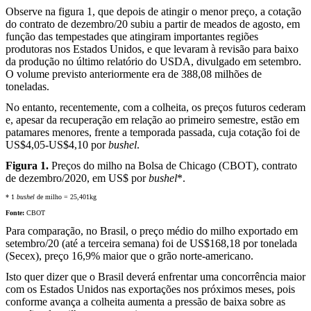
Observe na figura 1, que depois de atingir o menor preço, a cotação
do contrato de dezembro/20 subiu a partir de meados de agosto, em
função das tempestades que atingiram importantes regiões
produtoras nos Estados Unidos, e que levaram à revisão para baixo
da produção no último relatório do USDA, divulgado em setembro.
O volume previsto anteriormente era de 388,08 milhões de
toneladas.
No entanto, recentemente, com a colheita, os preços futuros cederam
e, apesar da recuperação em relação ao primeiro semestre, estão em
patamares menores, frente a temporada passada, cuja cotação foi de
US$4,05-US$4,10 por
bushel
.
Figura 1.
Preços do milho na Bolsa de Chicago (CBOT), contrato
de dezembro/2020, em US$ por
bushel
*.
* 1
bushel
de milho = 25,401kg
Fonte:
CBOT
Para comparação, no Brasil, o preço médio do milho exportado em
setembro/20 (até a terceira semana) foi de US$168,18 por tonelada
(Secex), preço 16,9% maior que o grão norte-americano.
Isto quer dizer que o Brasil deverá enfrentar uma concorrência maior
com os Estados Unidos nas exportações nos próximos meses, pois
conforme avança a colheita aumenta a pressão de baixa sobre as