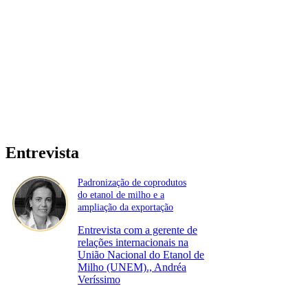
Entrevista
Padronização de coprodutos
do etanol de milho e a
ampliação da exportação
Entrevista com a gerente de
relações internacionais na
União Nacional do Etanol de
Milho (UNEM)., Andréa
Veríssimo