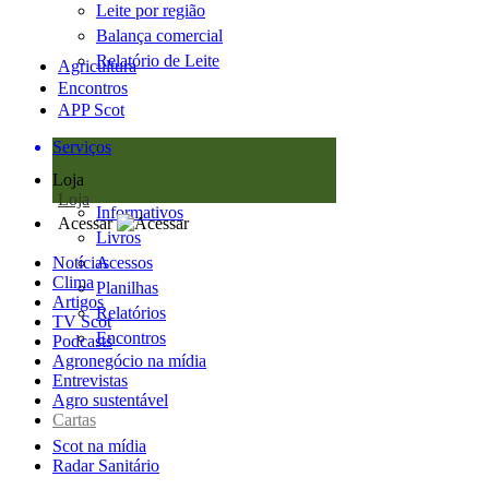
Leite por região
Balança comercial
Relatório de Leite
Agricultura
Encontros
APP Scot
Serviços
Loja
Loja
Informativos
Acessar
Livros
Notícias
Acessos
Clima
Planilhas
Artigos
Relatórios
TV Scot
Encontros
Podcasts
Agronegócio na mídia
Entrevistas
Agro sustentável
Cartas
Scot na mídia
Radar Sanitário