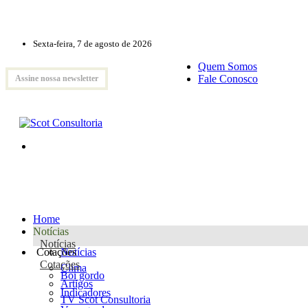
Sexta-feira, 7 de agosto de 2026
Quem Somos
Fale Conosco
Assine nossa newsletter
Home
Notícias
Notícias
Cotações
Notícias
Cotações
Clima
Boi gordo
Artigos
Indicadores
TV Scot Consultoria