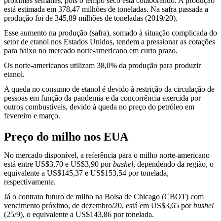
próximas semanas, pois o tempo seco está colaborando. A produção
está estimada em 378,47 milhões de toneladas. Na safra passada a
produção foi de 345,89 milhões de toneladas (2019/20).
Esse aumento na produção (safra), somado à situação complicada do
setor de etanol nos Estados Unidos, tendem a pressionar as cotações
para baixo no mercado norte-americano em curto prazo.
Os norte-americanos utilizam 38,0% da produção para produzir
etanol.
A queda no consumo de etanol é devido à restrição da circulação de
pessoas em função da pandemia e da concorrência exercida por
outros combustíveis, devido à queda no preço do petróleo em
fevereiro e março.
Preço do milho nos EUA
No mercado disponível, a referência para o milho norte-americano
está entre US$3,70 e US$3,90 por
bushel
, dependendo da região, o
equivalente a US$145,37 e US$153,54 por tonelada,
respectivamente.
Já o contrato futuro de milho na Bolsa de Chicago (CBOT) com
vencimento próximo, de dezembro/20, está em US$3,65 por
bushel
(25/9), o equivalente a US$143,86 por tonelada.