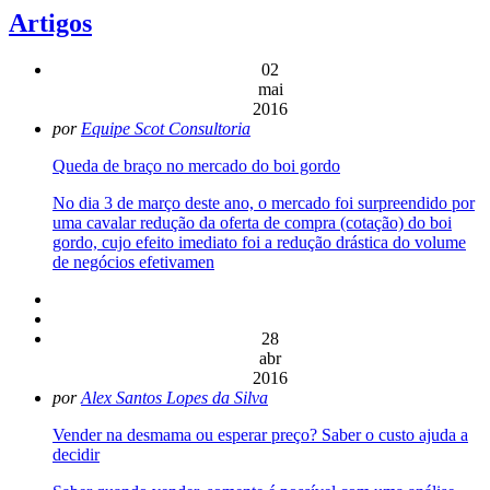
Artigos
02
mai
2016
por
Equipe Scot Consultoria
Queda de braço no mercado do boi gordo
No dia 3 de março deste ano, o mercado foi surpreendido por
uma cavalar redução da oferta de compra (cotação) do boi
gordo, cujo efeito imediato foi a redução drástica do volume
de negócios efetivamen
28
abr
2016
por
Alex Santos Lopes da Silva
Vender na desmama ou esperar preço? Saber o custo ajuda a
decidir