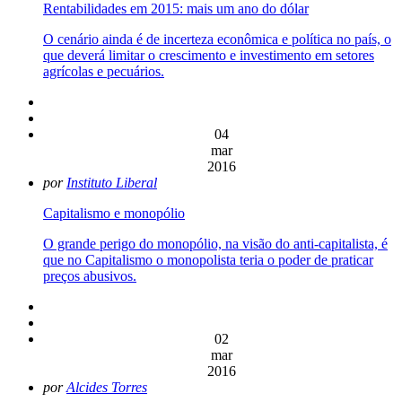
Rentabilidades em 2015: mais um ano do dólar
O cenário ainda é de incerteza econômica e política no país, o
que deverá limitar o crescimento e investimento em setores
agrícolas e pecuários.
04
mar
2016
por
Instituto Liberal
Capitalismo e monopólio
O grande perigo do monopólio, na visão do anti-capitalista, é
que no Capitalismo o monopolista teria o poder de praticar
preços abusivos.
02
mar
2016
por
Alcides Torres