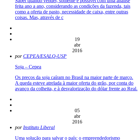
Saber quando vender, somente é possível com uma análise
feita ano a ano, considerando as condições da fazenda, tais
como a oferta de pasto, necessidade de caixa, entre outras
coisas. Mas, através de c
19
abr
2016
por
CEPEA/ESALQ-USP
Soja – Cepea
Os preços da soja caíram no Brasil na maior parte de março.
A queda esteve atrelada à maior oferta do grão, por conta do
avanço da colheita, e à desvalorização do dólar frente ao Real.
05
abr
2016
por
Instituto Liberal
Uma solução para salvar o país: o empreendedorismo