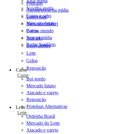
Vaca gorda
Podcasts
Novilha gorda
Agronegócio na mídia
Couro e sebo
Entrevistas
Mercado futuro
Agro sustentável
Cartas
Boi no mundo
Scot na mídia
Atacado
Radar Sanitário
Equivalentes
Leite
Grãos
Reposição
Carne
Carne
Boi gordo
Mercado futuro
Atacado e varejo
Reposição
Proteínas Alternativas
Leite
Leite
Ordenha Brasil
Mercado do Leite
Atacado e varejo