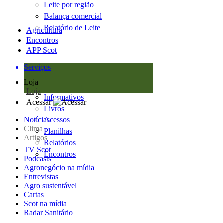
Leite por região
Balança comercial
Relatório de Leite
Agricultura
Encontros
APP Scot
Serviços
Loja
Loja
Informativos
Acessar
Livros
Notícias
Acessos
Clima
Planilhas
Artigos
Relatórios
TV Scot
Encontros
Podcasts
Agronegócio na mídia
Entrevistas
Agro sustentável
Cartas
Scot na mídia
Radar Sanitário