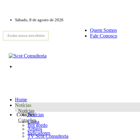
Sábado, 8 de agosto de 2026
Quem Somos
Fale Conosco
Assine nossa newsletter
Home
Notícias
Notícias
Cotações
Notícias
Cotações
Clima
Boi gordo
Artigos
Indicadores
TV Scot Consultoria