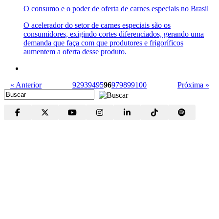
O consumo e o poder de oferta de carnes especiais no Brasil
O acelerador do setor de carnes especiais são os
consumidores, exigindo cortes diferenciados, gerando uma
demanda que faça com que produtores e frigoríficos
aumentem a oferta desse produto.
« Anterior
92
93
94
95
96
97
98
99
100
Próxima »