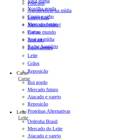
Vaca gorda
Podcasts
Novilha gorda
Agronegócio na mídia
Couro e sebo
Entrevistas
Mercado futuro
Agro sustentável
Cartas
Boi no mundo
Scot na mídia
Atacado
Radar Sanitário
Equivalentes
Leite
Grãos
Reposição
Carne
Carne
Boi gordo
Mercado futuro
Atacado e varejo
Reposição
Proteínas Alternativas
Leite
Leite
Ordenha Brasil
Mercado do Leite
Atacado e varejo