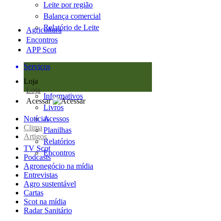
Leite por região
Balança comercial
Relatório de Leite
Agricultura
Encontros
APP Scot
Serviços
Loja
Loja
Informativos
Acessar
Livros
Notícias
Acessos
Clima
Planilhas
Artigos
Relatórios
TV Scot
Encontros
Podcasts
Agronegócio na mídia
Entrevistas
Agro sustentável
Cartas
Scot na mídia
Radar Sanitário