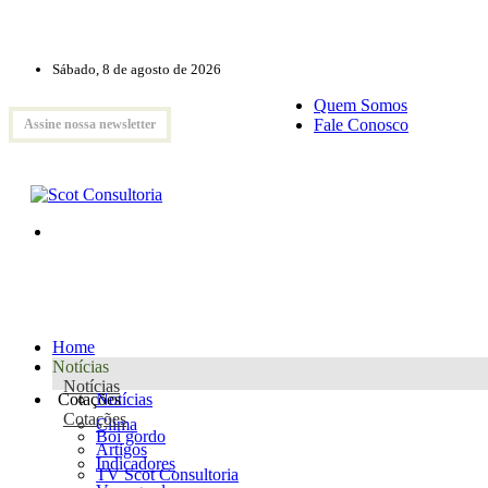
Sábado, 8 de agosto de 2026
Quem Somos
Fale Conosco
Assine nossa newsletter
Home
Notícias
Notícias
Cotações
Notícias
Cotações
Clima
Boi gordo
Artigos
Indicadores
TV Scot Consultoria