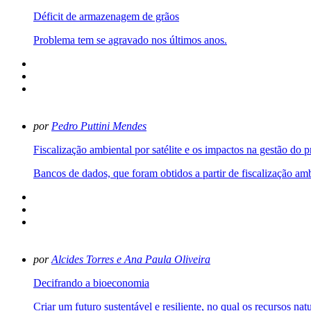
Déficit de armazenagem de grãos
Problema tem se agravado nos últimos anos.
por
Pedro Puttini Mendes
Fiscalização ambiental por satélite e os impactos na gestão do p
Bancos de dados, que foram obtidos a partir de fiscalização am
por
Alcides Torres e Ana Paula Oliveira
Decifrando a bioeconomia
Criar um futuro sustentável e resiliente, no qual os recursos na