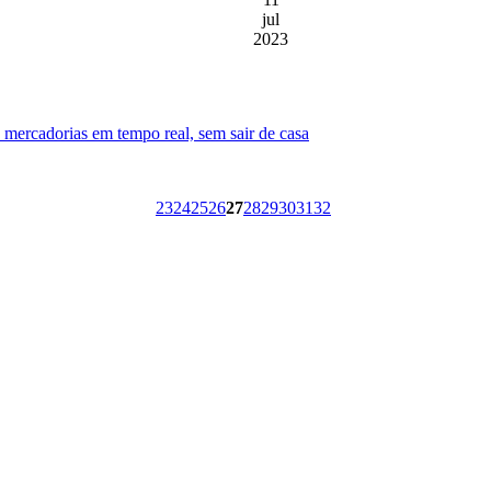
jul
2023
e mercadorias em tempo real, sem sair de casa
23
24
25
26
27
28
29
30
31
32