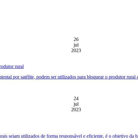
26
jul
2023
rodutor rural
biental por satélite, podem ser utilizados para bloquear o produtor rur
24
jul
2023
turais sejam utilizados de forma responsável e eficiente, é o objetivo da