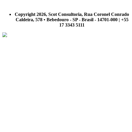
A Scot Consultoria não se responsabiliza por negócios realizados a partir das informações contidas em
nosso site.
Copyright 2026, Scot Consultoria, Rua Coronel Conrado
Caldeira, 578 • Bebedouro - SP - Brasil - 14701-000 | +55
17 3343 5111