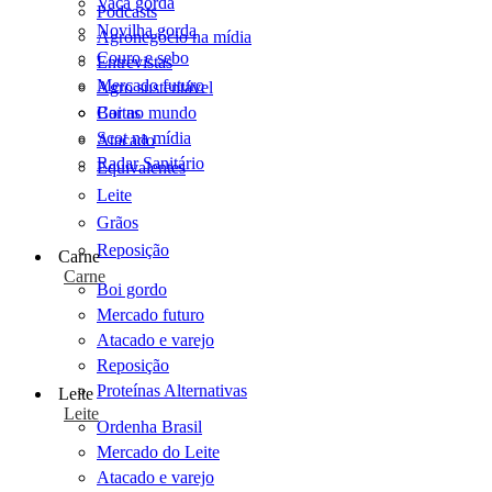
Vaca gorda
Podcasts
Novilha gorda
Agronegócio na mídia
Couro e sebo
Entrevistas
Mercado futuro
Agro sustentável
Cartas
Boi no mundo
Scot na mídia
Atacado
Radar Sanitário
Equivalentes
Leite
Grãos
Reposição
Carne
Carne
Boi gordo
Mercado futuro
Atacado e varejo
Reposição
Proteínas Alternativas
Leite
Leite
Ordenha Brasil
Mercado do Leite
Atacado e varejo