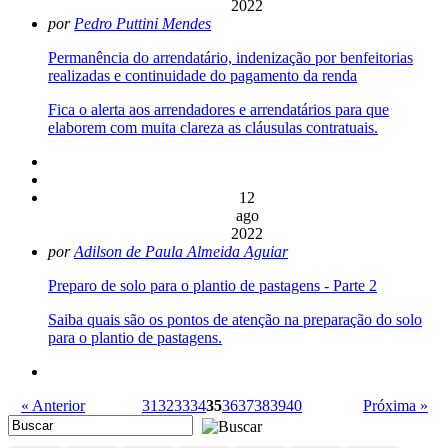
2022
por
Pedro Puttini Mendes
Permanência do arrendatário, indenização por benfeitorias
realizadas e continuidade do pagamento da renda
Fica o alerta aos arrendadores e arrendatários para que
elaborem com muita clareza as cláusulas contratuais.
12
ago
2022
por
Adilson de Paula Almeida Aguiar
Preparo de solo para o plantio de pastagens - Parte 2
Saiba quais são os pontos de atenção na preparação do solo
para o plantio de pastagens.
« Anterior
31
32
33
34
35
36
37
38
39
40
Próxima »