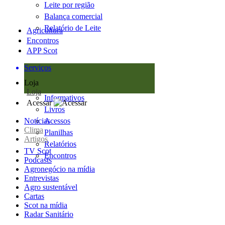
Leite por região
Balança comercial
Relatório de Leite
Agricultura
Encontros
APP Scot
Serviços
Loja
Loja
Informativos
Acessar
Livros
Notícias
Acessos
Clima
Planilhas
Artigos
Relatórios
TV Scot
Encontros
Podcasts
Agronegócio na mídia
Entrevistas
Agro sustentável
Cartas
Scot na mídia
Radar Sanitário