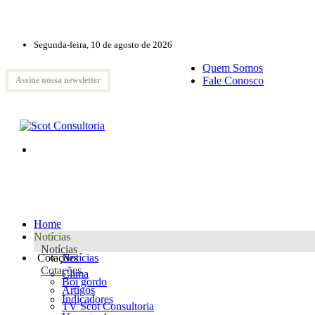
Segunda-feira, 10 de agosto de 2026
Quem Somos
Fale Conosco
Assine nossa newsletter
Home
Notícias
Notícias
Cotações
Notícias
Cotações
Clima
Boi gordo
Artigos
Indicadores
TV Scot Consultoria