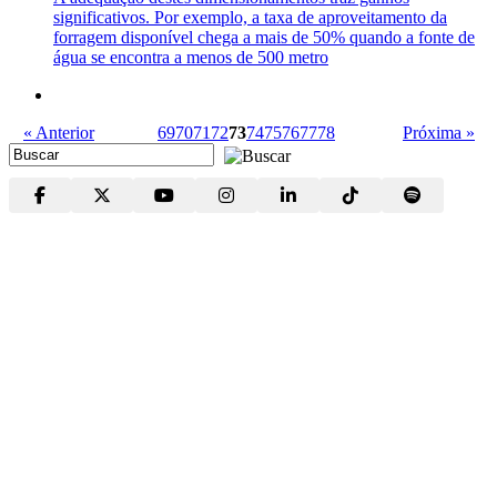
significativos. Por exemplo, a taxa de aproveitamento da
forragem disponível chega a mais de 50% quando a fonte de
água se encontra a menos de 500 metro
« Anterior
69
70
71
72
73
74
75
76
77
78
Próxima »