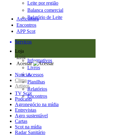
Leite por região
Balança comercial
Relatório de Leite
Agricultura
Encontros
APP Scot
Serviços
Loja
Loja
Informativos
Acessar
Livros
Notícias
Acessos
Clima
Planilhas
Artigos
Relatórios
TV Scot
Encontros
Podcasts
Agronegócio na mídia
Entrevistas
Agro sustentável
Cartas
Scot na mídia
Radar Sanitário