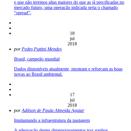
e que não teremos altas maiores do que as já precificadas no
mercado futuro, uma operação indicada seria o chamado
“spread”.
18
jul
2018
por
Pedro Puttini Mendes
Brasil, campeão mundial
Dados disponíveis atualmente, mostram e reforçam as boas
novas ao Brasil ambiental.
17
jul
2018
por
Adilson de Paula Almeida Aguiar
Implantando a infraestrutura da pastagem
A adequação destes dimensionamentos traz ganhos