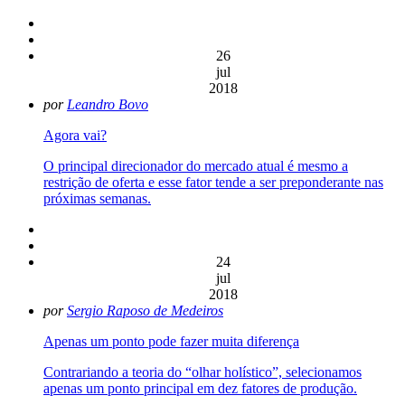
26
jul
2018
por
Leandro Bovo
Agora vai?
O principal direcionador do mercado atual é mesmo a
restrição de oferta e esse fator tende a ser preponderante nas
próximas semanas.
24
jul
2018
por
Sergio Raposo de Medeiros
Apenas um ponto pode fazer muita diferença
Contrariando a teoria do “olhar holístico”, selecionamos
apenas um ponto principal em dez fatores de produção.