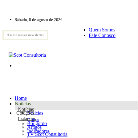
Sábado, 8 de agosto de 2026
Quem Somos
Fale Conosco
Assine nossa newsletter
Home
Notícias
Notícias
Cotações
Notícias
Cotações
Clima
Boi gordo
Artigos
Indicadores
TV Scot Consultoria