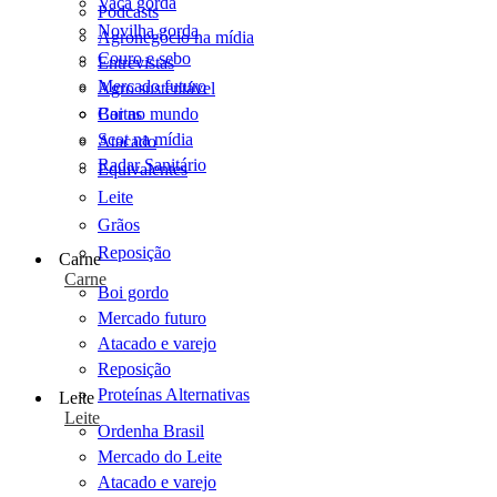
Vaca gorda
Podcasts
Novilha gorda
Agronegócio na mídia
Couro e sebo
Entrevistas
Mercado futuro
Agro sustentável
Cartas
Boi no mundo
Scot na mídia
Atacado
Radar Sanitário
Equivalentes
Leite
Grãos
Reposição
Carne
Carne
Boi gordo
Mercado futuro
Atacado e varejo
Reposição
Proteínas Alternativas
Leite
Leite
Ordenha Brasil
Mercado do Leite
Atacado e varejo