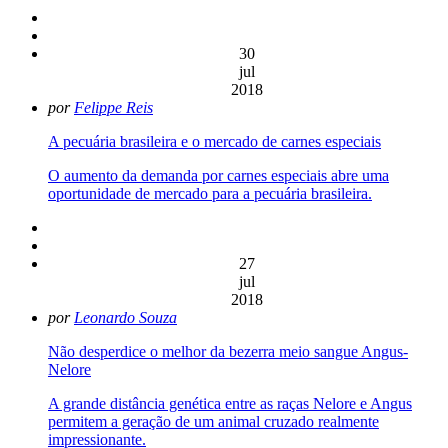
30
jul
2018
por
Felippe Reis
A pecuária brasileira e o mercado de carnes especiais
O aumento da demanda por carnes especiais abre uma
oportunidade de mercado para a pecuária brasileira.
27
jul
2018
por
Leonardo Souza
Não desperdice o melhor da bezerra meio sangue Angus-
Nelore
A grande distância genética entre as raças Nelore e Angus
permitem a geração de um animal cruzado realmente
impressionante.