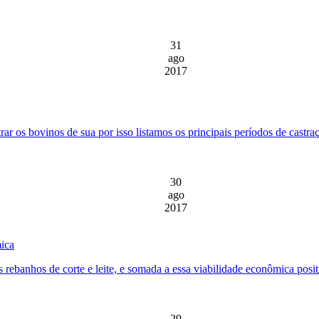
31
ago
2017
rar os bovinos de sua por isso listamos os principais períodos de castr
30
ago
2017
mica
rebanhos de corte e leite, e somada a essa viabilidade econômica positi
29