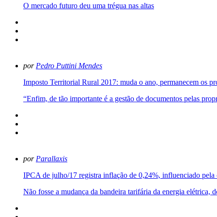
O mercado futuro deu uma trégua nas altas
por
Pedro Puttini Mendes
Imposto Territorial Rural 2017: muda o ano, permanecem os p
“Enfim, de tão importante é a gestão de documentos pelas propr
por
Parallaxis
IPCA de julho/17 registra inflação de 0,24%, influenciado pela 
Não fosse a mudança da bandeira tarifária da energia elétrica,