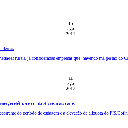
15
ago
2017
roblemas
iedades rurais, já consideradas empresas que, havendo má gestão do Ca
11
ago
2017
energia elétrica e combustíveis mais caros
 decorrente do período de estiagem e a elevação da alíquota do PIS/Cof