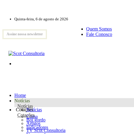
Quinta-feira, 6 de agosto de 2026
Quem Somos
Fale Conosco
Assine nossa newsletter
Home
Notícias
Notícias
Cotações
Notícias
Cotações
Clima
Boi gordo
Artigos
Indicadores
TV Scot Consultoria