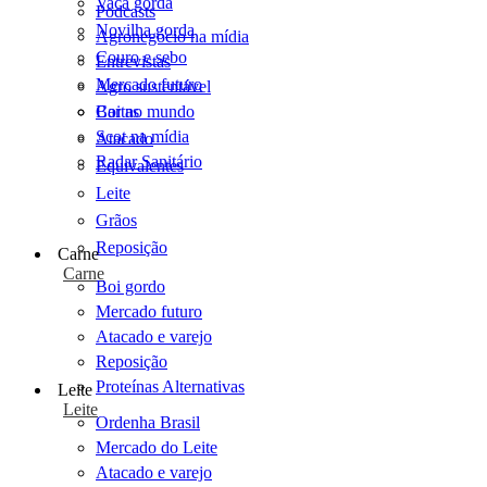
Vaca gorda
Podcasts
Novilha gorda
Agronegócio na mídia
Couro e sebo
Entrevistas
Mercado futuro
Agro sustentável
Cartas
Boi no mundo
Scot na mídia
Atacado
Radar Sanitário
Equivalentes
Leite
Grãos
Reposição
Carne
Carne
Boi gordo
Mercado futuro
Atacado e varejo
Reposição
Proteínas Alternativas
Leite
Leite
Ordenha Brasil
Mercado do Leite
Atacado e varejo