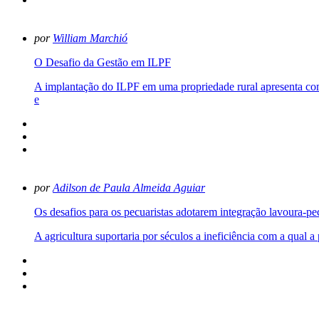
por
William Marchió
O Desafio da Gestão em ILPF
A implantação do ILPF em uma propriedade rural apresenta como
e
por
Adilson de Paula Almeida Aguiar
Os desafios para os pecuaristas adotarem integração lavoura-pe
A agricultura suportaria por séculos a ineficiência com a qual a