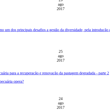
ago
2017
 um dos principais desafios a gestão da diversidade, pela introdução
25
ago
2017
cuária para a recuperação e renovação da pastagem degradada - parte 2
 pecuária opera?
24
ago
2017