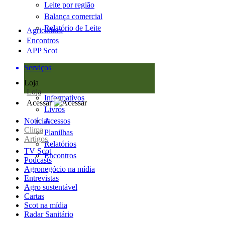
Leite por região
Balança comercial
Relatório de Leite
Agricultura
Encontros
APP Scot
Serviços
Loja
Loja
Informativos
Acessar
Livros
Notícias
Acessos
Clima
Planilhas
Artigos
Relatórios
TV Scot
Encontros
Podcasts
Agronegócio na mídia
Entrevistas
Agro sustentável
Cartas
Scot na mídia
Radar Sanitário