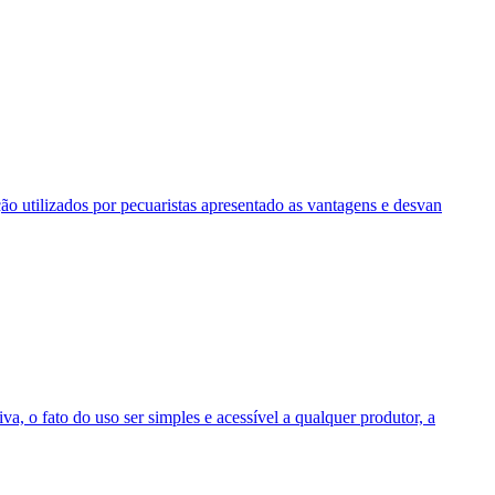
ação utilizados por pecuaristas apresentado as vantagens e desvan
va, o fato do uso ser simples e acessível a qualquer produtor, a