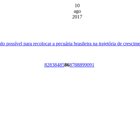
10
ago
2017
o possível para recolocar a pecuária brasileira na trajetória de cresci
82
83
84
85
86
87
88
89
90
91