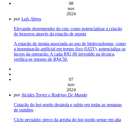
08
nov
2024
por
Laís Abreu
Elevando desempenho da cria: como potencializar a criação
de bezerros através da estação de monta
A estação de monta associada ao uso de biotecnologias, como
a inseminação artificial em tempo fixo (IATF), potencializa os
lucros da operação: A cada R$1,00 investido na técnica,
verifica-se retorno de R$4,50.
07
nov
2024
por
Alcides Torres e Rodrigo De Mundo
Cotação do boi gordo desatola e subiu em todas as semanas
de outubro
Ciclo pecuário: preço da arroba do boi gordo segue em alta