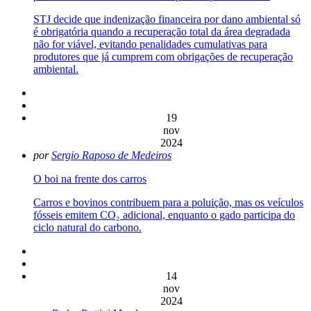
STJ decide que indenização financeira por dano ambiental só
é obrigatória quando a recuperação total da área degradada
não for viável, evitando penalidades cumulativas para
produtores que já cumprem com obrigações de recuperação
ambiental.
19
nov
2024
por
Sergio Raposo de Medeiros
O boi na frente dos carros
Carros e bovinos contribuem para a poluição, mas os veículos
fósseis emitem CO₂ adicional, enquanto o gado participa do
ciclo natural do carbono.
14
nov
2024