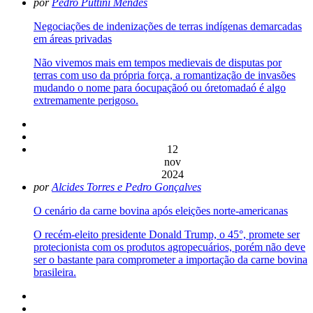
por
Pedro Puttini Mendes
Negociações de indenizações de terras indígenas demarcadas
em áreas privadas
Não vivemos mais em tempos medievais de disputas por
terras com uso da própria força, a romantização de invasões
mudando o nome para óocupaçãoó ou óretomadaó é algo
extremamente perigoso.
12
nov
2024
por
Alcides Torres e Pedro Gonçalves
O cenário da carne bovina após eleições norte-americanas
O recém-eleito presidente Donald Trump, o 45°, promete ser
protecionista com os produtos agropecuários, porém não deve
ser o bastante para comprometer a importação da carne bovina
brasileira.