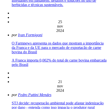
infestantes em pastagens: desafios e soluções no uso de
herbicidas e técnicas sustentáveis.
25
nov
2024
por
Ivan Formigoni
O Farmnews apresenta os dados que mostram a importância
da França e da UE para o mercado de exportação de carne
bovina do Brasil
A França importa 0,002% do total de carne bovina embarcada
pelo Brasil
21
nov
2024
por
Pedro Puttini Mendes
STJ decide: recuperação ambiental pode afastar indenização
por dano - entenda como isso impacta o produtor rural