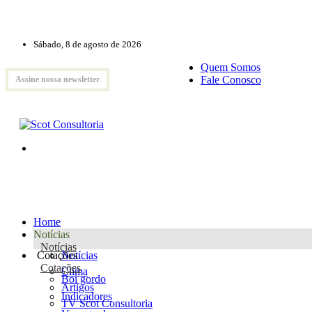
Sábado, 8 de agosto de 2026
Quem Somos
Fale Conosco
Assine nossa newsletter
Home
Notícias
Notícias
Cotações
Notícias
Cotações
Clima
Boi gordo
Artigos
Indicadores
TV Scot Consultoria