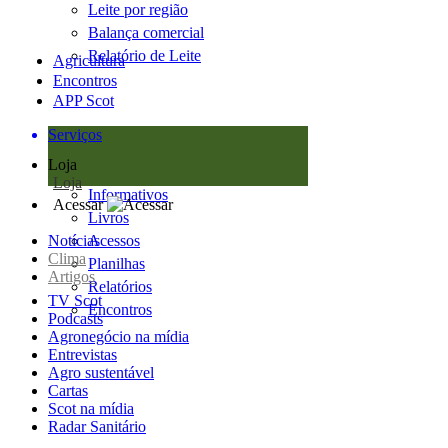
Leite por região
Balança comercial
Relatório de Leite
Agricultura
Encontros
APP Scot
Serviços
Loja
Loja
Informativos
Acessar
Livros
Notícias
Acessos
Clima
Planilhas
Artigos
Relatórios
TV Scot
Encontros
Podcasts
Agronegócio na mídia
Entrevistas
Agro sustentável
Cartas
Scot na mídia
Radar Sanitário