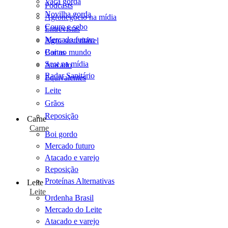
Vaca gorda
Podcasts
Novilha gorda
Agronegócio na mídia
Couro e sebo
Entrevistas
Mercado futuro
Agro sustentável
Cartas
Boi no mundo
Scot na mídia
Atacado
Radar Sanitário
Equivalentes
Leite
Grãos
Reposição
Carne
Carne
Boi gordo
Mercado futuro
Atacado e varejo
Reposição
Proteínas Alternativas
Leite
Leite
Ordenha Brasil
Mercado do Leite
Atacado e varejo