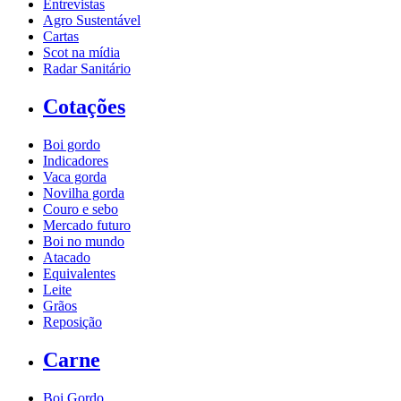
Entrevistas
Agro Sustentável
Cartas
Scot na mídia
Radar Sanitário
Cotações
Boi gordo
Indicadores
Vaca gorda
Novilha gorda
Couro e sebo
Mercado futuro
Boi no mundo
Atacado
Equivalentes
Leite
Grãos
Reposição
Carne
Boi Gordo