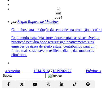
28
out
2024
por
Sergio Raposo de Medeiros
Caminhos para a redução das emissões na produção pecuária
Explorando estratégias inovadoras e práticas sustentáveis, a
produção pecuária pode reduzir significativamente suas
emissões de gases de efeito estufa, contribuindo para um
futuro mais sustentável e resiliente diante das mudanças
climáticas.
« Anterior
13
14
15
16
17
18
19
20
21
22
Próxima »