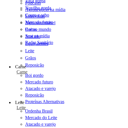
Vaca gorda
Podcasts
Novilha gorda
Agronegócio na mídia
Couro e sebo
Entrevistas
Mercado futuro
Agro sustentável
Cartas
Boi no mundo
Scot na mídia
Atacado
Radar Sanitário
Equivalentes
Leite
Grãos
Reposição
Carne
Carne
Boi gordo
Mercado futuro
Atacado e varejo
Reposição
Proteínas Alternativas
Leite
Leite
Ordenha Brasil
Mercado do Leite
Atacado e varejo