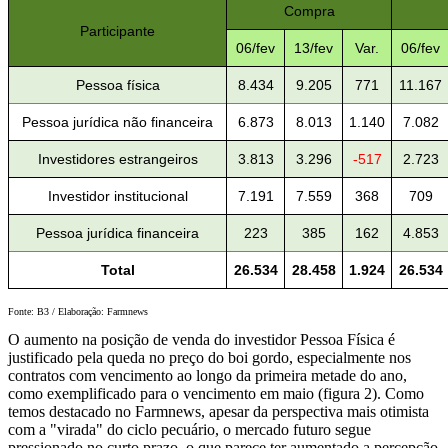
Compra
Participante
06/fev
13/fev
Var.
06/fev
Pessoa física
8.434
9.205
771
11.167
Pessoa jurídica não financeira
6.873
8.013
1.140
7.082
Investidores estrangeiros
3.813
3.296
-517
2.723
Investidor institucional
7.191
7.559
368
709
Pessoa jurídica financeira
223
385
162
4.853
Total
26.534
28.458
1.924
26.534
Fonte: B3 / Elaboração: Farmnews
O aumento na posição de venda do investidor Pessoa Física é
justificado pela queda no preço do boi gordo, especialmente nos
contratos com vencimento ao longo da primeira metade do ano,
como exemplificado para o vencimento em maio (figura 2). Como
temos destacado no Farmnews, apesar da perspectiva mais otimista
com a "virada" do ciclo pecuário, o mercado futuro segue
pressionado no curto prazo, o que parece ter aumentado a percepção