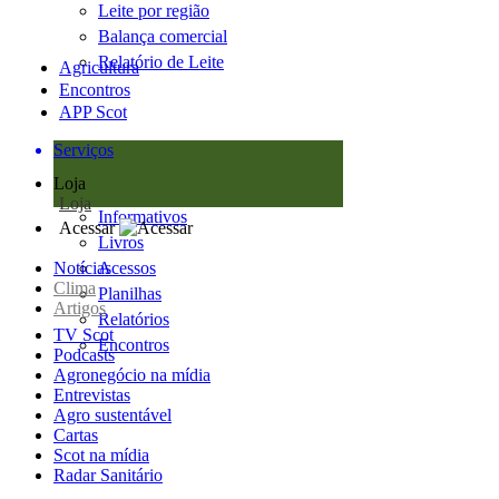
Leite por região
Balança comercial
Relatório de Leite
Agricultura
Encontros
APP Scot
Serviços
Loja
Loja
Informativos
Acessar
Livros
Notícias
Acessos
Clima
Planilhas
Artigos
Relatórios
TV Scot
Encontros
Podcasts
Agronegócio na mídia
Entrevistas
Agro sustentável
Cartas
Scot na mídia
Radar Sanitário