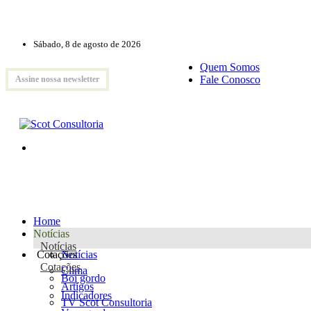
Sábado, 8 de agosto de 2026
Quem Somos
Fale Conosco
Assine nossa newsletter
Home
Notícias
Notícias
Cotações
Notícias
Cotações
Clima
Boi gordo
Artigos
Indicadores
TV Scot Consultoria