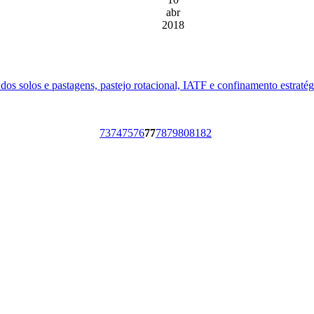
abr
2018
s solos e pastagens, pastejo rotacional, IATF e confinamento estratégi
73
74
75
76
77
78
79
80
81
82