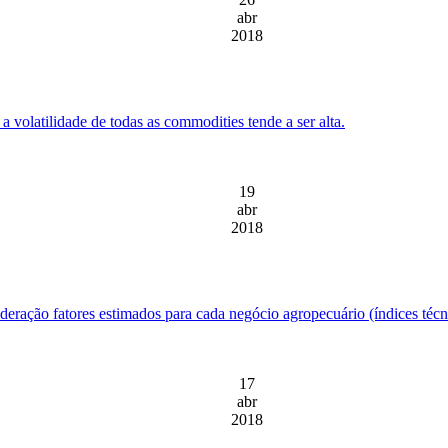
abr
2018
 a volatilidade de todas as commodities tende a ser alta.
19
abr
2018
ração fatores estimados para cada negócio agropecuário (índices técnic
17
abr
2018