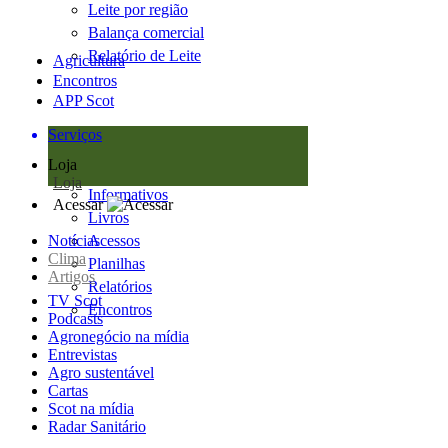
Leite por região
Balança comercial
Relatório de Leite
Agricultura
Encontros
APP Scot
Serviços
Loja
Loja
Informativos
Acessar
Livros
Notícias
Acessos
Clima
Planilhas
Artigos
Relatórios
TV Scot
Encontros
Podcasts
Agronegócio na mídia
Entrevistas
Agro sustentável
Cartas
Scot na mídia
Radar Sanitário