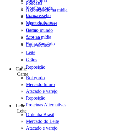
Vaca gorda
Podcasts
Novilha gorda
Agronegócio na mídia
Couro e sebo
Entrevistas
Mercado futuro
Agro sustentável
Cartas
Boi no mundo
Scot na mídia
Atacado
Radar Sanitário
Equivalentes
Leite
Grãos
Reposição
Carne
Carne
Boi gordo
Mercado futuro
Atacado e varejo
Reposição
Proteínas Alternativas
Leite
Leite
Ordenha Brasil
Mercado do Leite
Atacado e varejo