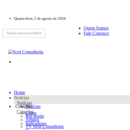
Quarta-feira, 5 de agosto de 2026
Quem Somos
Fale Conosco
Assine nossa newsletter
Home
Notícias
Notícias
Cotações
Notícias
Cotações
Clima
Boi gordo
Artigos
Indicadores
TV Scot Consultoria