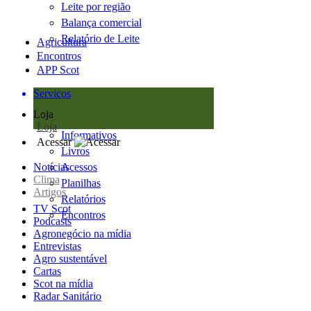
Leite por região
Balança comercial
Relatório de Leite
Agricultura
Encontros
APP Scot
Serviços
Loja
Loja
Informativos
Acessar
Livros
Notícias
Acessos
Clima
Planilhas
Artigos
Relatórios
TV Scot
Encontros
Podcasts
Agronegócio na mídia
Entrevistas
Agro sustentável
Cartas
Scot na mídia
Radar Sanitário