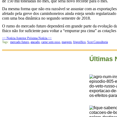
de 150 mil toneladas no mês, que seria novo recorde para o mês.
Da mesma forma que não era razoável se assustar com as exportações
afetado pela greve dos caminhoneiros ainda esteja sendo regularizad
com uma boa dinâmica no segundo semestre de 2018.
O rumo do mercado futuro dependerá em grande parte da evolução das c
físico não for suficiente para voltar a “empurrar pra cima” as cotaçõe
<< Notícia Anterior
Próxima Notícia >>
Tags:
mercado futuro
,
atacado
,
carne sem osso
,
margem
,
frigorífico
,
Scot Consultoria
Últimas 