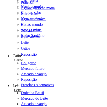
Vaca gorda
Podcasts
Novilha gorda
Agronegócio na mídia
Couro e sebo
Entrevistas
Mercado futuro
Agro sustentável
Cartas
Boi no mundo
Scot na mídia
Atacado
Radar Sanitário
Equivalentes
Leite
Grãos
Reposição
Carne
Carne
Boi gordo
Mercado futuro
Atacado e varejo
Reposição
Proteínas Alternativas
Leite
Leite
Ordenha Brasil
Mercado do Leite
Atacado e varejo