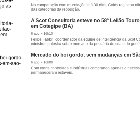
Na comparação com as cotações há 30 dias, Goiás registrou alt
das categorias da reposição.
A Scot Consultoria esteve no 58º Leilão Tour
em Cotegipe (BA)
6 ago. • 16h10
Felipe Fabbri, coordenador da equipe de inteligência da Scot Co
ministrou palestra sobre mercado da pecuária de cria e de genét
Mercado do boi gordo: sem mudanças em Sã
6 ago. • 16h00
Com oferta controlada e indústrias comprando apenas o necessá
permaneceram estáveis.