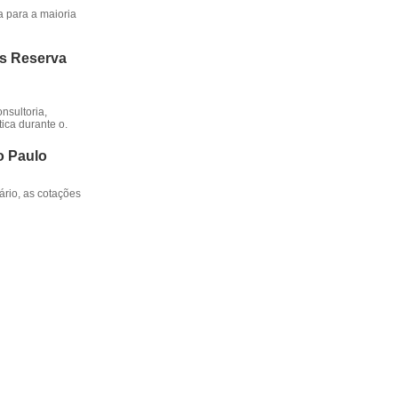
a para a maioria
os Reserva
nsultoria,
ica durante o.
o Paulo
rio, as cotações