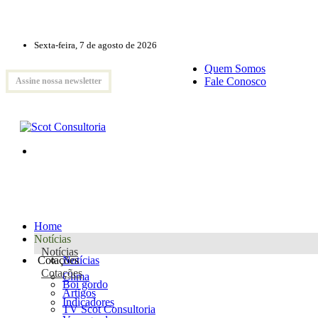
Sexta-feira, 7 de agosto de 2026
Quem Somos
Fale Conosco
Assine nossa newsletter
Home
Notícias
Notícias
Cotações
Notícias
Cotações
Clima
Boi gordo
Artigos
Indicadores
TV Scot Consultoria