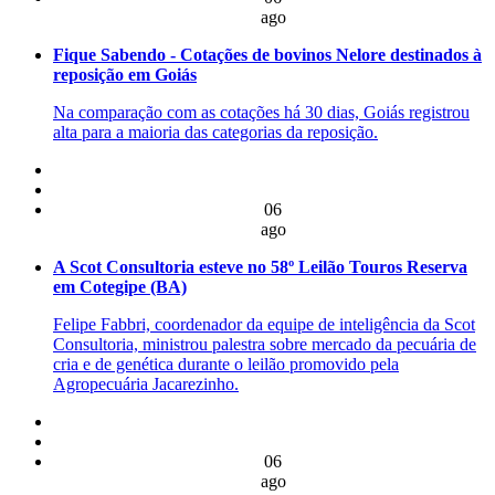
ago
Fique Sabendo - Cotações de bovinos Nelore destinados à
reposição em Goiás
Na comparação com as cotações há 30 dias, Goiás registrou
alta para a maioria das categorias da reposição.
06
ago
A Scot Consultoria esteve no 58º Leilão Touros Reserva
em Cotegipe (BA)
Felipe Fabbri, coordenador da equipe de inteligência da Scot
Consultoria, ministrou palestra sobre mercado da pecuária de
cria e de genética durante o leilão promovido pela
Agropecuária Jacarezinho.
06
ago