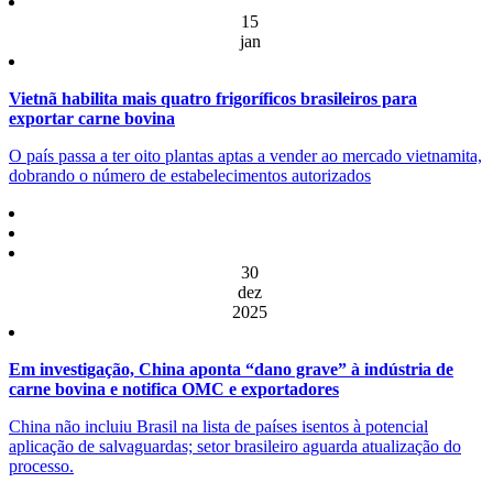
15
jan
Vietnã habilita mais quatro frigoríficos brasileiros para
exportar carne bovina
O país passa a ter oito plantas aptas a vender ao mercado vietnamita,
dobrando o número de estabelecimentos autorizados
30
dez
2025
Em investigação, China aponta “dano grave” à indústria de
carne bovina e notifica OMC e exportadores
China não incluiu Brasil na lista de países isentos à potencial
aplicação de salvaguardas; setor brasileiro aguarda atualização do
processo.