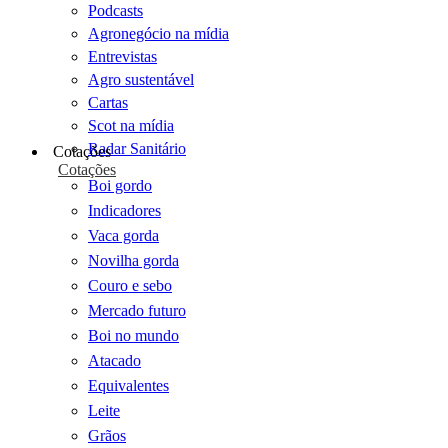
Podcasts
Agronegócio na mídia
Entrevistas
Agro sustentável
Cartas
Scot na mídia
Radar Sanitário
Cotações
Cotações
Boi gordo
Indicadores
Vaca gorda
Novilha gorda
Couro e sebo
Mercado futuro
Boi no mundo
Atacado
Equivalentes
Leite
Grãos