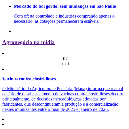
Mercado do boi gordo: sem mudanças em São Paulo
Com oferta controlada e indústrias comprando apenas o
necessário, as cotações permaneceram estáveis.
Agronegócio na mídia
07
mai
Vacinas contra clostridioses
O Ministério da Agricultura e Pecuária (Mapa) informa que o atual
cenário de desabastecimento de vacinas contra clostridioses decorre,
principalmente, de decisões mercadológicas adotadas por
fabricantes, que descontinuaram a produção e a comercialização
desses imunizantes entre o final de 2025 e janeiro de 2026.