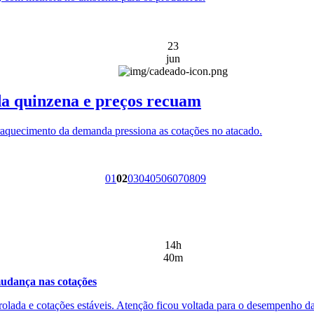
23
jun
da quinzena e preços recuam
fraquecimento da demanda pressiona as cotações no atacado.
01
02
03
04
05
06
07
08
09
14h
40m
udança nas cotações
rolada e cotações estáveis. Atenção ficou voltada para o desempenho d