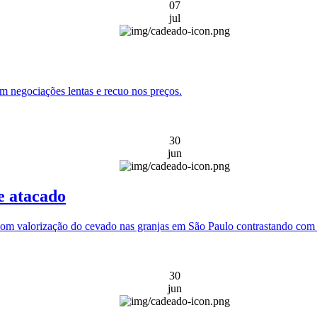
07
jul
 negociações lentas e recuo nos preços.
30
jun
 e atacado
om valorização do cevado nas granjas em São Paulo contrastando com 
30
jun