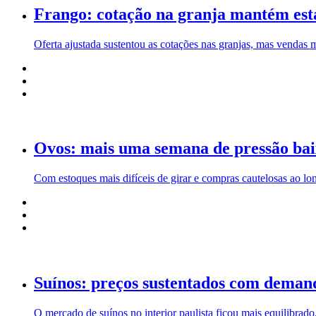
Frango: cotação na granja mantém est
Oferta ajustada sustentou as cotações nas granjas, mas vendas 
Ovos: mais uma semana de pressão bai
Com estoques mais difíceis de girar e compras cautelosas ao lo
Suínos: preços sustentados com demand
O mercado de suínos no interior paulista ficou mais equilibrad