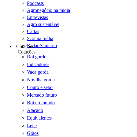
Podcasts
Agronegócio na mídia
Entrevistas
Agro sustentável
Cartas
Scot na mídia
Radar Sanitário
Cotações
Cotações
Boi gordo
Indicadores
Vaca gorda
Novilha gorda
Couro e sebo
Mercado futuro
Boi no mundo
Atacado
Equivalentes
Leite
Grãos