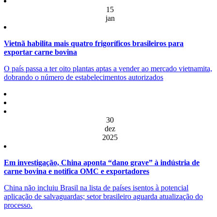
15
jan
Vietnã habilita mais quatro frigoríficos brasileiros para
exportar carne bovina
O país passa a ter oito plantas aptas a vender ao mercado vietnamita,
dobrando o número de estabelecimentos autorizados
30
dez
2025
Em investigação, China aponta “dano grave” à indústria de
carne bovina e notifica OMC e exportadores
China não incluiu Brasil na lista de países isentos à potencial
aplicação de salvaguardas; setor brasileiro aguarda atualização do
processo.