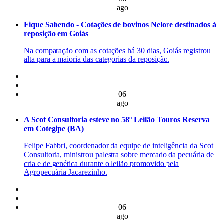
ago
Fique Sabendo - Cotações de bovinos Nelore destinados à
reposição em Goiás
Na comparação com as cotações há 30 dias, Goiás registrou
alta para a maioria das categorias da reposição.
06
ago
A Scot Consultoria esteve no 58º Leilão Touros Reserva
em Cotegipe (BA)
Felipe Fabbri, coordenador da equipe de inteligência da Scot
Consultoria, ministrou palestra sobre mercado da pecuária de
cria e de genética durante o leilão promovido pela
Agropecuária Jacarezinho.
06
ago