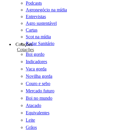
Podcasts
Agronegócio na mídia
Entrevistas
Agro sustentável
Cartas
Scot na mídia
Radar Sanitário
Cotações
Cotações
Boi gordo
Indicadores
Vaca gorda
Novilha gorda
Couro e sebo
Mercado futuro
Boi no mundo
Atacado
Equivalentes
Leite
Grãos