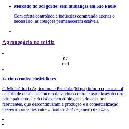
Mercado do boi gordo: sem mudanças em São Paulo
Com oferta controlada e indústrias comprando apenas o
necessário, as cotações permaneceram estáveis.
Agronegócio na mídia
07
mai
Vacinas contra clostridioses
O Ministério da Agricultura e Pecuária (Mapa) informa que o atual
cenário de desabastecimento de vacinas contra clostridioses decorre,
principalmente, de decisões mercadológicas adotadas por
fabricantes, que descontinuaram a produção e a comercialização
desses imunizantes entre o final de 2025 e janeiro de 2026.