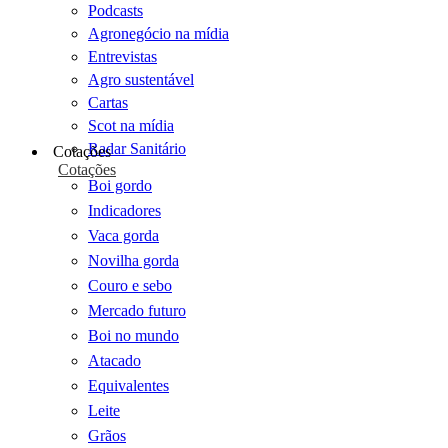
Podcasts
Agronegócio na mídia
Entrevistas
Agro sustentável
Cartas
Scot na mídia
Radar Sanitário
Cotações
Cotações
Boi gordo
Indicadores
Vaca gorda
Novilha gorda
Couro e sebo
Mercado futuro
Boi no mundo
Atacado
Equivalentes
Leite
Grãos