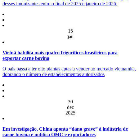
desses imunizantes entre o final de 2025 e janeiro de 2026.
15
jan
Vietnã habilita mais quatro frigoríficos brasileiros para
exportar carne bovina
O país passa a ter oito plantas aptas a vender ao mercado vietnamita,
dobrando o número de estabelecimentos autorizados
30
dez
2025
Em investigação, China aponta “dano grave” à indústria de
carne bovina e notifica OMC e exportadores