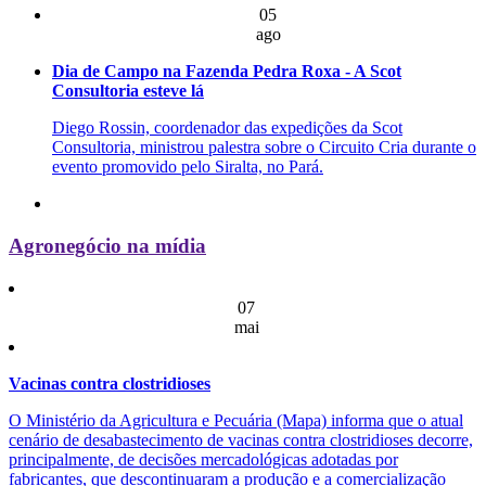
05
ago
Dia de Campo na Fazenda Pedra Roxa - A Scot
Consultoria esteve lá
Diego Rossin, coordenador das expedições da Scot
Consultoria, ministrou palestra sobre o Circuito Cria durante o
evento promovido pelo Siralta, no Pará.
Agronegócio na mídia
07
mai
Vacinas contra clostridioses
O Ministério da Agricultura e Pecuária (Mapa) informa que o atual
cenário de desabastecimento de vacinas contra clostridioses decorre,
principalmente, de decisões mercadológicas adotadas por
fabricantes, que descontinuaram a produção e a comercialização