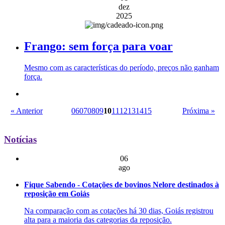
dez
2025
Frango: sem força para voar
Mesmo com as características do período, preços não ganham
força.
« Anterior
06
07
08
09
10
11
12
13
14
15
Próxima »
Notícias
06
ago
Fique Sabendo - Cotações de bovinos Nelore destinados à
reposição em Goiás
Na comparação com as cotações há 30 dias, Goiás registrou
alta para a maioria das categorias da reposição.