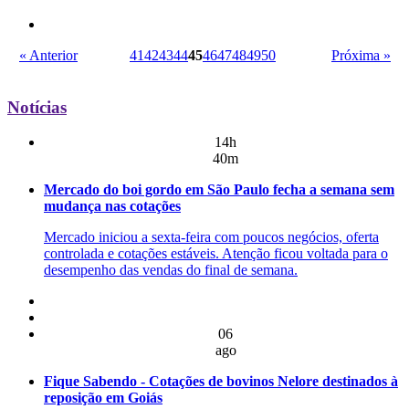
« Anterior
41
42
43
44
45
46
47
48
49
50
Próxima »
Notícias
14h
40m
Mercado do boi gordo em São Paulo fecha a semana sem
mudança nas cotações
Mercado iniciou a sexta-feira com poucos negócios, oferta
controlada e cotações estáveis. Atenção ficou voltada para o
desempenho das vendas do final de semana.
06
ago
Fique Sabendo - Cotações de bovinos Nelore destinados à
reposição em Goiás