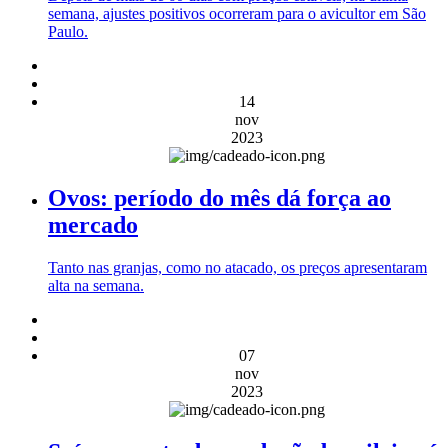
semana, ajustes positivos ocorreram para o avicultor em São
Paulo.
14
nov
2023
Ovos: período do mês dá força ao
mercado
Tanto nas granjas, como no atacado, os preços apresentaram
alta na semana.
07
nov
2023