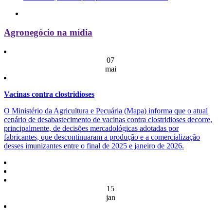
Agronegócio na mídia
07
mai
Vacinas contra clostridioses
O Ministério da Agricultura e Pecuária (Mapa) informa que o atual
cenário de desabastecimento de vacinas contra clostridioses decorre,
principalmente, de decisões mercadológicas adotadas por
fabricantes, que descontinuaram a produção e a comercialização
desses imunizantes entre o final de 2025 e janeiro de 2026.
15
jan