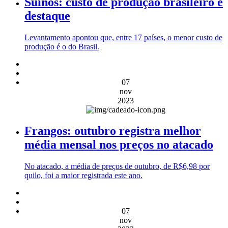
Suínos: custo de produção brasileiro é
destaque
Levantamento apontou que, entre 17 países, o menor custo de
produção é o do Brasil.
07
nov
2023
Frangos: outubro registra melhor
média mensal nos preços no atacado
No atacado, a média de preços de outubro, de R$6,98 por
quilo, foi a maior registrada este ano.
07
nov