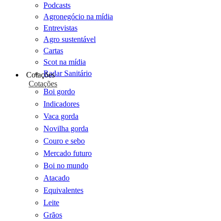
Podcasts
Agronegócio na mídia
Entrevistas
Agro sustentável
Cartas
Scot na mídia
Radar Sanitário
Cotações
Cotações
Boi gordo
Indicadores
Vaca gorda
Novilha gorda
Couro e sebo
Mercado futuro
Boi no mundo
Atacado
Equivalentes
Leite
Grãos