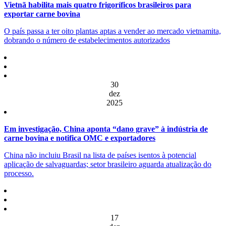
Vietnã habilita mais quatro frigoríficos brasileiros para
exportar carne bovina
O país passa a ter oito plantas aptas a vender ao mercado vietnamita,
dobrando o número de estabelecimentos autorizados
30
dez
2025
Em investigação, China aponta “dano grave” à indústria de
carne bovina e notifica OMC e exportadores
China não incluiu Brasil na lista de países isentos à potencial
aplicação de salvaguardas; setor brasileiro aguarda atualização do
processo.
17