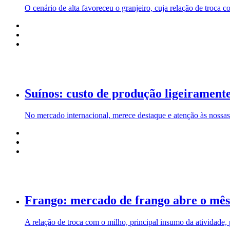
O cenário de alta favoreceu o granjeiro, cuja relação de troca
Suínos: custo de produção ligeiramen
No mercado internacional, merece destaque e atenção às nossas
Frango: mercado de frango abre o mês 
A relação de troca com o milho, principal insumo da atividade