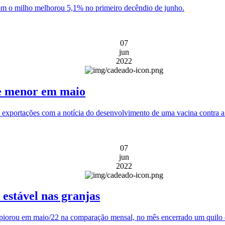
 com o milho melhorou 5,1% no primeiro decêndio de junho.
07
jun
2022
te menor em maio
 exportações com a notícia do desenvolvimento de uma vacina contra a 
07
jun
2022
estável nas granjas
, piorou em maio/22 na comparação mensal, no mês encerrado um quilo d