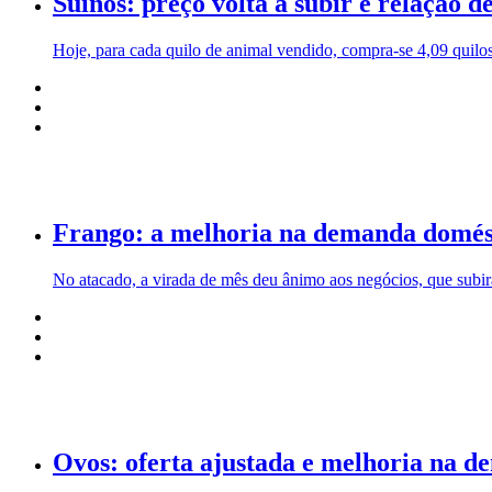
Suínos: preço volta a subir e relação 
Hoje, para cada quilo de animal vendido, compra-se 4,09 quilos
Frango: a melhoria na demanda domésti
No atacado, a virada de mês deu ânimo aos negócios, que subir
Ovos: oferta ajustada e melhoria na 