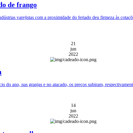
do de frango
ndústrias varejistas com a proximidade do feriado deu firmeza às cota
21
jun
2022
a
io do ano, nas granjas e no atacado, os preços subiram, respectivamen
14
jun
2022