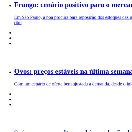
Frango: cenário positivo para o merca
Em São Paulo, a boa procura para reposição dos estoques das i
ritm
Ovos: preços estáveis na última seman
Com um cenário de oferta bem ajustada à demanda, desde o iníc