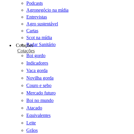
Podcasts
Agronegócio na mídia
Entrevistas
Agro sustentável
Cartas
Scot na mídia
Radar Sanitário
Cotações
Cotações
Boi gordo
Indicadores
Vaca gorda
Novilha gorda
Couro e sebo
Mercado futuro
Boi no mundo
Atacado
Equivalentes
Leite
Grãos