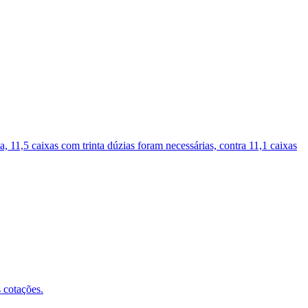
 11,5 caixas com trinta dúzias foram necessárias, contra 11,1 caixas
 cotações.