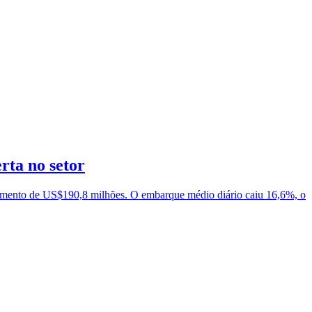
rta no setor
ramento de US$190,8 milhões. O embarque médio diário caiu 16,6%, o