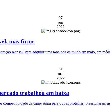
07
jun
2022
vel, mas firme
aração mensal. Para adquirir uma tonelada de milho em maio, em média,
31
mai
2022
mercado trabalhou em baixa
 competitividade da carne suína para outras proteínas, pressionaram as