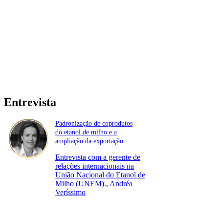
Entrevista
Padronização de coprodutos
do etanol de milho e a
ampliação da exportação
Entrevista com a gerente de
relações internacionais na
União Nacional do Etanol de
Milho (UNEM)., Andréa
Veríssimo