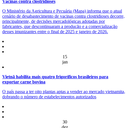
Vacinas contra clostridioses
O Ministério da Agricultura e Pecuária (Mapa) informa que o atual
cenário de desabastecimento de vacinas contra clostridioses decorre,
principalmente, de decisões mercadológicas adotadas por
fabricantes, que descontinuaram a produção e a comercialização
desses imunizantes entre o final de 2025 e janeiro de 2026.
15
jan
Vietnã habilita mais quatro frigoríficos brasileiros para
exportar carne bovina
O país passa a ter oito plantas aptas a vender ao mercado vietnamita,
dobrando o número de estabelecimentos autorizados
30
dez