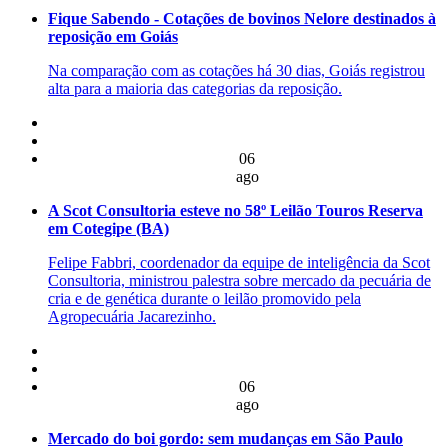
Fique Sabendo - Cotações de bovinos Nelore destinados à
reposição em Goiás
Na comparação com as cotações há 30 dias, Goiás registrou
alta para a maioria das categorias da reposição.
06
ago
A Scot Consultoria esteve no 58º Leilão Touros Reserva
em Cotegipe (BA)
Felipe Fabbri, coordenador da equipe de inteligência da Scot
Consultoria, ministrou palestra sobre mercado da pecuária de
cria e de genética durante o leilão promovido pela
Agropecuária Jacarezinho.
06
ago
Mercado do boi gordo: sem mudanças em São Paulo