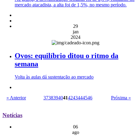
mercado atacadista, a alta foi de 1,5%, no mesmo período.
29
jan
2024
Ovos: equilíbrio ditou o ritmo da
semana
Volta às aulas dá sustentação ao mercado
« Anterior
37
38
39
40
41
42
43
44
45
46
Próxima »
Notícias
06
ago