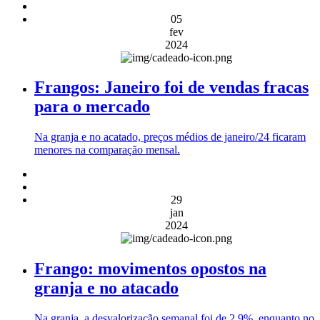
05
fev
2024
Frangos: Janeiro foi de vendas fracas
para o mercado
Na granja e no acatado, preços médios de janeiro/24 ficaram
menores na comparação mensal.
29
jan
2024
Frango: movimentos opostos na
granja e no atacado
Na granja, a desvalorização semanal foi de 2,9%, enquanto no