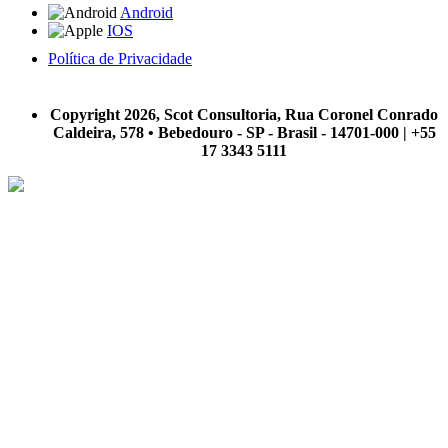
Android
IOS
Política de Privacidade
A Scot Consultoria não se responsabiliza por negócios realizados a partir das informações contidas em
nosso site.
Copyright 2026, Scot Consultoria, Rua Coronel Conrado
Caldeira, 578 • Bebedouro - SP - Brasil - 14701-000 | +55
17 3343 5111