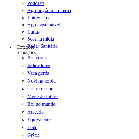
Podcasts
Agronegócio na mídia
Entrevistas
Agro sustentável
Cartas
Scot na mídia
Radar Sanitário
Cotações
Cotações
Boi gordo
Indicadores
Vaca gorda
Novilha gorda
Couro e sebo
Mercado futuro
Boi no mundo
Atacado
Equivalentes
Leite
Grãos