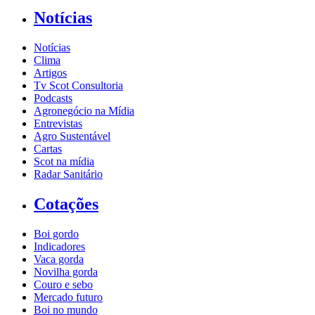
Notícias
Notícias
Clima
Artigos
Tv Scot Consultoria
Podcasts
Agronegócio na Mídia
Entrevistas
Agro Sustentável
Cartas
Scot na mídia
Radar Sanitário
Cotações
Boi gordo
Indicadores
Vaca gorda
Novilha gorda
Couro e sebo
Mercado futuro
Boi no mundo