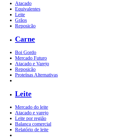
Atacado
Equivalentes
Leite
Grãos
Reposição
Carne
Boi Gordo
Mercado Futuro
Atacado e Varejo
Reposição
Proteínas Alternativas
Leite
Mercado do leite
Atacado e varejo
Leite por região
Balança comercial
Relatório de leite