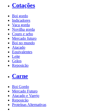
Cotações
Boi gordo
Indicadores
Vaca gorda
Novilha gorda
Couro e sebo
Mercado futuro
Boi no mundo
Atacado
Equivalentes
Leite
Grãos
Reposição
Carne
Boi Gordo
Mercado Futuro
Atacado e Varejo
Reposição
Proteínas Alternativas