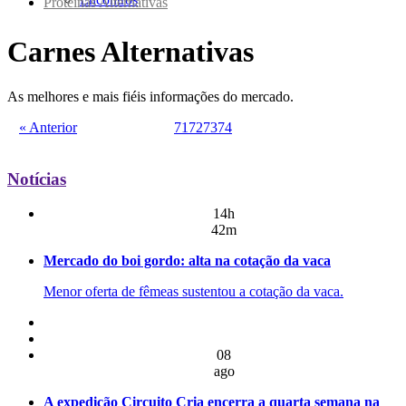
Proteínas Alternativas
Carnes Alternativas
As melhores e mais fiéis informações do mercado.
« Anterior
71
72
73
74
Notícias
14h
42m
Mercado do boi gordo: alta na cotação da vaca
Menor oferta de fêmeas sustentou a cotação da vaca.
08
ago
A expedição Circuito Cria encerra a quarta semana na