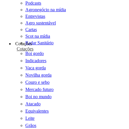
Podcasts
Agronegócio na mídia
Entrevistas
Agro sustentável
Cartas
Scot na mídia
Radar Sanitário
Cotações
Cotações
Boi gordo
Indicadores
Vaca gorda
Novilha gorda
Couro e sebo
Mercado futuro
Boi no mundo
Atacado
Equivalentes
Leite
Grãos