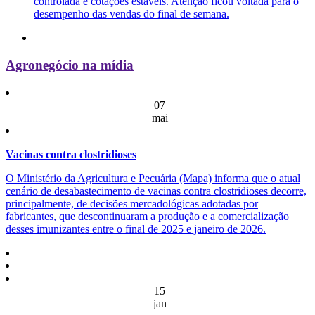
controlada e cotações estáveis. Atenção ficou voltada para o
desempenho das vendas do final de semana.
Agronegócio na mídia
07
mai
Vacinas contra clostridioses
O Ministério da Agricultura e Pecuária (Mapa) informa que o atual
cenário de desabastecimento de vacinas contra clostridioses decorre,
principalmente, de decisões mercadológicas adotadas por
fabricantes, que descontinuaram a produção e a comercialização
desses imunizantes entre o final de 2025 e janeiro de 2026.
15
jan