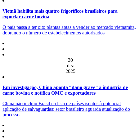
Vietnã habilita mais quatro frigoríficos brasileiros para
exportar carne bovina
O país passa a ter oito plantas aptas a vender ao mercado vietnamita,
dobrando o número de estabelecimentos autorizados
30
dez
2025
Em investigação, China aponta “dano grave” à indústria de
carne bovina e notifica OMC e exportadores
China não incluiu Brasil na lista de países isentos à potencial
aplicação de salvaguardas; setor brasileiro aguarda atualização do
processo.