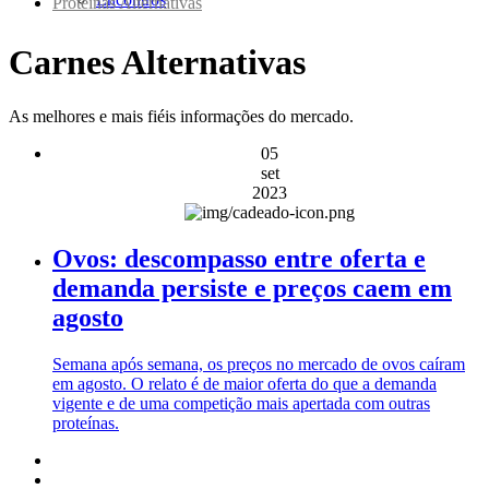
Proteínas Alternativas
Carnes Alternativas
As melhores e mais fiéis informações do mercado.
05
set
2023
Ovos: descompasso entre oferta e
demanda persiste e preços caem em
agosto
Semana após semana, os preços no mercado de ovos caíram
em agosto. O relato é de maior oferta do que a demanda
vigente e de uma competição mais apertada com outras
proteínas.