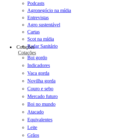
Podcasts
Agronegócio na mídia
Entrevistas
Agro sustentável
Cartas
Scot na mídia
Radar Sanitário
Cotações
Cotações
Boi gordo
Indicadores
Vaca gorda
Novilha gorda
Couro e sebo
Mercado futuro
Boi no mundo
Atacado
Equivalentes
Leite
Grãos