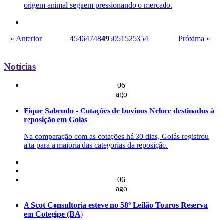
origem animal seguem pressionando o mercado.
« Anterior
45
46
47
48
49
50
51
52
53
54
Próxima »
Notícias
06
ago
Fique Sabendo - Cotações de bovinos Nelore destinados à
reposição em Goiás
Na comparação com as cotações há 30 dias, Goiás registrou
alta para a maioria das categorias da reposição.
06
ago
A Scot Consultoria esteve no 58º Leilão Touros Reserva
em Cotegipe (BA)