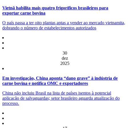
Vietnã habilita mais quatro frigoríficos brasileiros para
exportar carne bovina
O país passa a ter oito plantas aptas a vender ao mercado vietnamita,
dobrando o número de estabelecimentos autorizados
30
dez
2025
Em investigação, China aponta “dano grave” à indústria de
carne bovina e notifica OMC e exportadores
China não incluiu Brasil na lista de países isentos à potencial
aplicação de salvaguardas; setor brasileiro aguarda atualização do
processo.