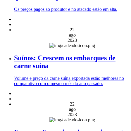
Os preços pagos ao produtor e no atacado estão em alta.
22
ago
2023
Suínos: Crescem os embarques de
carne suína
Volume e preço da carne suína exportada estão melhores no
comparativo com o mesmo mês do ano passado.
22
ago
2023