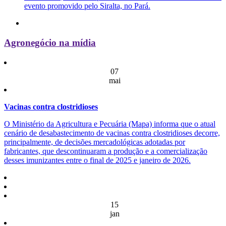
evento promovido pelo Siralta, no Pará.
Agronegócio na mídia
07
mai
Vacinas contra clostridioses
O Ministério da Agricultura e Pecuária (Mapa) informa que o atual
cenário de desabastecimento de vacinas contra clostridioses decorre,
principalmente, de decisões mercadológicas adotadas por
fabricantes, que descontinuaram a produção e a comercialização
desses imunizantes entre o final de 2025 e janeiro de 2026.
15
jan