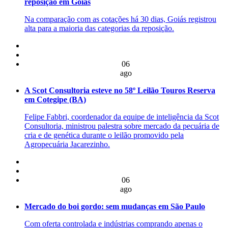
reposição em Goiás
Na comparação com as cotações há 30 dias, Goiás registrou
alta para a maioria das categorias da reposição.
06
ago
A Scot Consultoria esteve no 58º Leilão Touros Reserva
em Cotegipe (BA)
Felipe Fabbri, coordenador da equipe de inteligência da Scot
Consultoria, ministrou palestra sobre mercado da pecuária de
cria e de genética durante o leilão promovido pela
Agropecuária Jacarezinho.
06
ago
Mercado do boi gordo: sem mudanças em São Paulo
Com oferta controlada e indústrias comprando apenas o