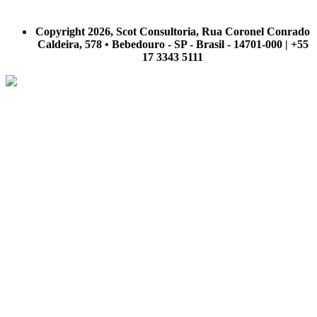
A Scot Consultoria não se responsabiliza por negócios realizados a partir das informações contidas em
nosso site.
Copyright 2026, Scot Consultoria, Rua Coronel Conrado
Caldeira, 578 • Bebedouro - SP - Brasil - 14701-000 | +55
17 3343 5111