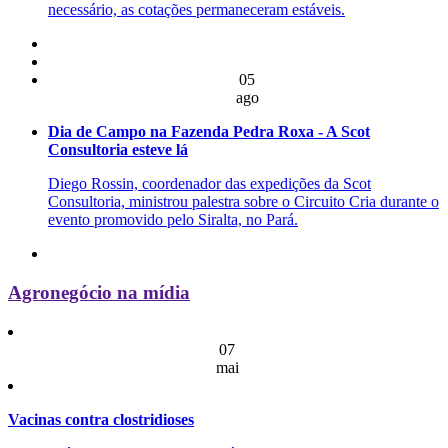
necessário, as cotações permaneceram estáveis.
05
ago
Dia de Campo na Fazenda Pedra Roxa - A Scot
Consultoria esteve lá
Diego Rossin, coordenador das expedições da Scot
Consultoria, ministrou palestra sobre o Circuito Cria durante o
evento promovido pelo Siralta, no Pará.
Agronegócio na mídia
07
mai
Vacinas contra clostridioses