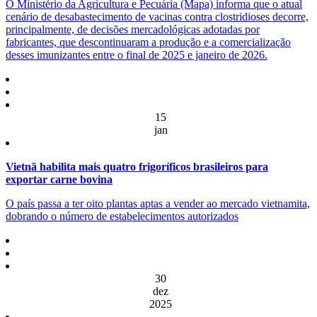
O Ministério da Agricultura e Pecuária (Mapa) informa que o atual
cenário de desabastecimento de vacinas contra clostridioses decorre,
principalmente, de decisões mercadológicas adotadas por
fabricantes, que descontinuaram a produção e a comercialização
desses imunizantes entre o final de 2025 e janeiro de 2026.
15
jan
Vietnã habilita mais quatro frigoríficos brasileiros para
exportar carne bovina
O país passa a ter oito plantas aptas a vender ao mercado vietnamita,
dobrando o número de estabelecimentos autorizados
30
dez
2025