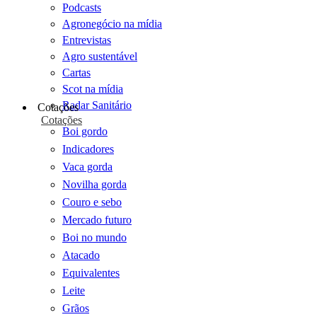
Podcasts
Agronegócio na mídia
Entrevistas
Agro sustentável
Cartas
Scot na mídia
Radar Sanitário
Cotações
Cotações
Boi gordo
Indicadores
Vaca gorda
Novilha gorda
Couro e sebo
Mercado futuro
Boi no mundo
Atacado
Equivalentes
Leite
Grãos