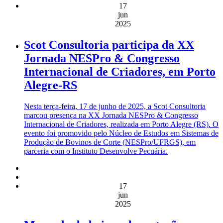
17
jun
2025
Scot Consultoria participa da XX
Jornada NESPro & Congresso
Internacional de Criadores, em Porto
Alegre-RS
Nesta terça-feira, 17 de junho de 2025, a Scot Consultoria
marcou presença na XX Jornada NESPro & Congresso
Internacional de Criadores, realizada em Porto Alegre (RS). O
evento foi promovido pelo Núcleo de Estudos em Sistemas de
Produção de Bovinos de Corte (NESPro/UFRGS), em
parceria com o Instituto Desenvolve Pecuária.
17
jun
2025