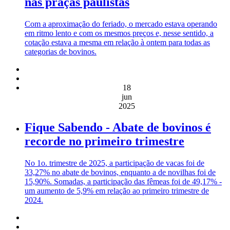
nas praças paulistas
Com a aproximação do feriado, o mercado estava operando
em ritmo lento e com os mesmos preços e, nesse sentido, a
cotação estava a mesma em relação à ontem para todas as
categorias de bovinos.
18
jun
2025
Fique Sabendo - Abate de bovinos é
recorde no primeiro trimestre
No 1o. trimestre de 2025, a participação de vacas foi de
33,27% no abate de bovinos, enquanto a de novilhas foi de
15,90%. Somadas, a participação das fêmeas foi de 49,17% -
um aumento de 5,9% em relação ao primeiro trimestre de
2024.