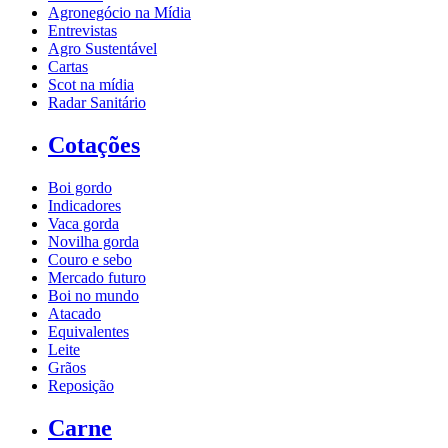
Agronegócio na Mídia
Entrevistas
Agro Sustentável
Cartas
Scot na mídia
Radar Sanitário
Cotações
Boi gordo
Indicadores
Vaca gorda
Novilha gorda
Couro e sebo
Mercado futuro
Boi no mundo
Atacado
Equivalentes
Leite
Grãos
Reposição
Carne