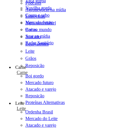
Vaca gorda
Podcasts
Novilha gorda
Agronegócio na mídia
Couro e sebo
Entrevistas
Mercado futuro
Agro sustentável
Cartas
Boi no mundo
Scot na mídia
Atacado
Radar Sanitário
Equivalentes
Leite
Grãos
Reposição
Carne
Carne
Boi gordo
Mercado futuro
Atacado e varejo
Reposição
Proteínas Alternativas
Leite
Leite
Ordenha Brasil
Mercado do Leite
Atacado e varejo