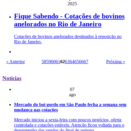
2025
Fique Sabendo - Cotações de bovinos
anelorados no Rio de Janeiro
Cotações de bovinos anelorados destinados à reposição no
Rio de Janeiro.
« Anterior
58
59
60
61
62
63
64
65
66
67
Próxima »
Notícias
07
ago
Mercado do boi gordo em São Paulo fecha a semana sem
mudança nas cotações
Mercado iniciou a sexta-feira com poucos negócios, oferta
controlada e cotações estáveis. Atenção ficou voltada para o
desempenho das vendas do final de semana.