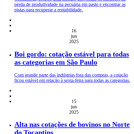
perda de produtividade na pecuária em pasto e encontrar as
pistas para recuperar a rentabilidade.
16
jun
2025
Boi gordo: cotação estável para todas
as categorias em São Paulo
Com grande parte das indústrias fora das compras, a cotação
ficou estável em relação à sexta-feira para todas as categorias.
15
jun
2025
Alta nas cotações de bovinos no Norte
do Tocantins