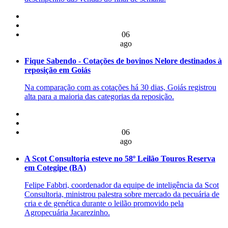
06
ago
Fique Sabendo - Cotações de bovinos Nelore destinados à
reposição em Goiás
Na comparação com as cotações há 30 dias, Goiás registrou
alta para a maioria das categorias da reposição.
06
ago
A Scot Consultoria esteve no 58º Leilão Touros Reserva
em Cotegipe (BA)
Felipe Fabbri, coordenador da equipe de inteligência da Scot
Consultoria, ministrou palestra sobre mercado da pecuária de
cria e de genética durante o leilão promovido pela
Agropecuária Jacarezinho.