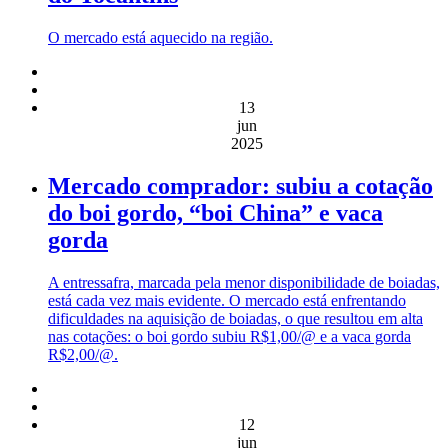
O mercado está aquecido na região.
13
jun
2025
Mercado comprador: subiu a cotação
do boi gordo, “boi China” e vaca
gorda
A entressafra, marcada pela menor disponibilidade de boiadas,
está cada vez mais evidente. O mercado está enfrentando
dificuldades na aquisição de boiadas, o que resultou em alta
nas cotações: o boi gordo subiu R$1,00/@ e a vaca gorda
R$2,00/@.
12
jun