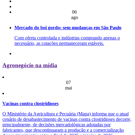
06
ago
Mercado do boi gordo: sem mudanças em São Paulo
Com oferta controlada e indústrias comprando apenas o
necessário, as cotações permaneceram estáveis.
Agronegócio na mídia
07
mai
Vacinas contra clostridioses
O Ministério da Agricultura e Pecuária (Mapa) informa que o atual
cenário de desabastecimento de vacinas contra clostridioses decorre,
principalmente, de decisões mercadológicas adotadas por
fabricantes, que descontinuaram a produção e a comercialização