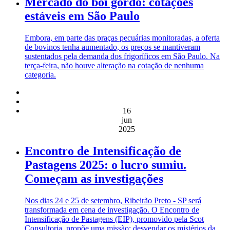
Mercado do boi gordo: cotações
estáveis em São Paulo
Embora, em parte das praças pecuárias monitoradas, a oferta
de bovinos tenha aumentado, os preços se mantiveram
sustentados pela demanda dos frigoríficos em São Paulo. Na
terça-feira, não houve alteração na cotação de nenhuma
categoria.
16
jun
2025
Encontro de Intensificação de
Pastagens 2025: o lucro sumiu.
Começam as investigações
Nos dias 24 e 25 de setembro, Ribeirão Preto - SP será
transformada em cena de investigação. O Encontro de
Intensificação de Pastagens (EIP), promovido pela Scot
Consultoria, propõe uma missão: desvendar os mistérios da