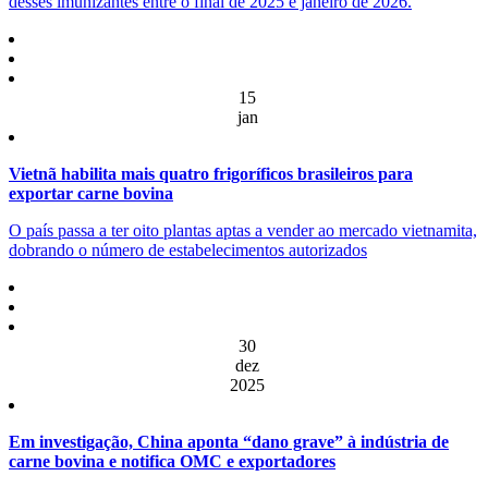
desses imunizantes entre o final de 2025 e janeiro de 2026.
15
jan
Vietnã habilita mais quatro frigoríficos brasileiros para
exportar carne bovina
O país passa a ter oito plantas aptas a vender ao mercado vietnamita,
dobrando o número de estabelecimentos autorizados
30
dez
2025
Em investigação, China aponta “dano grave” à indústria de
carne bovina e notifica OMC e exportadores