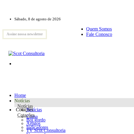
Sábado, 8 de agosto de 2026
Quem Somos
Fale Conosco
Assine nossa newsletter
Home
Notícias
Notícias
Cotações
Notícias
Cotações
Clima
Boi gordo
Artigos
Indicadores
TV Scot Consultoria