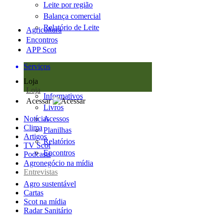
Leite por região
Balança comercial
Relatório de Leite
Agricultura
Encontros
APP Scot
Serviços
Loja
Loja
Informativos
Acessar
Livros
Notícias
Acessos
Clima
Planilhas
Artigos
Relatórios
TV Scot
Encontros
Podcasts
Agronegócio na mídia
Entrevistas
Agro sustentável
Cartas
Scot na mídia
Radar Sanitário