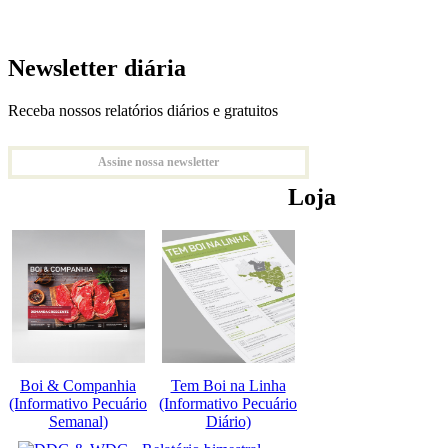
Newsletter diária
Receba nossos relatórios diários e gratuitos
Assine nossa newsletter
Loja
Boi & Companhia
Tem Boi na Linha
(Informativo Pecuário
(Informativo Pecuário
Semanal)
Diário)