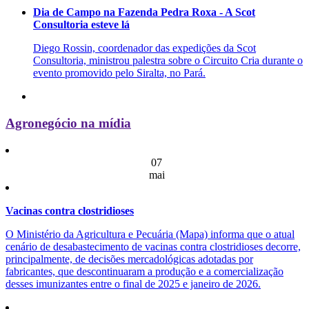
Dia de Campo na Fazenda Pedra Roxa - A Scot
Consultoria esteve lá
Diego Rossin, coordenador das expedições da Scot
Consultoria, ministrou palestra sobre o Circuito Cria durante o
evento promovido pelo Siralta, no Pará.
Agronegócio na mídia
07
mai
Vacinas contra clostridioses
O Ministério da Agricultura e Pecuária (Mapa) informa que o atual
cenário de desabastecimento de vacinas contra clostridioses decorre,
principalmente, de decisões mercadológicas adotadas por
fabricantes, que descontinuaram a produção e a comercialização
desses imunizantes entre o final de 2025 e janeiro de 2026.