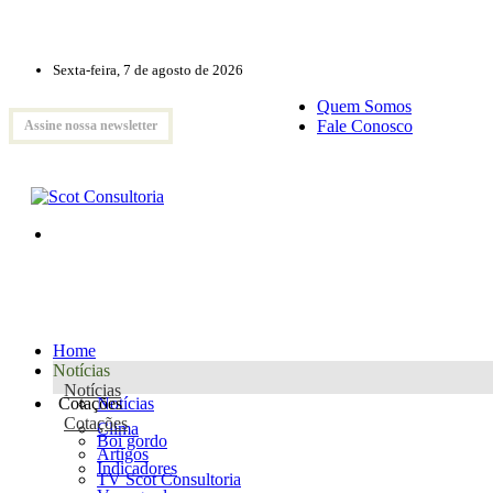
Sexta-feira, 7 de agosto de 2026
Quem Somos
Fale Conosco
Assine nossa newsletter
Home
Notícias
Notícias
Cotações
Notícias
Cotações
Clima
Boi gordo
Artigos
Indicadores
TV Scot Consultoria