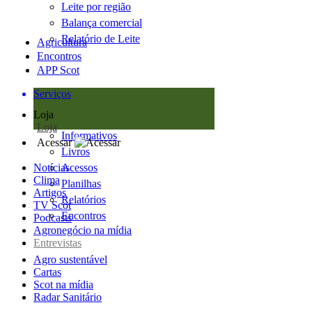
Leite por região
Balança comercial
Relatório de Leite
Agricultura
Encontros
APP Scot
Serviços
Loja
Loja
Informativos
Acessar
Livros
Notícias
Acessos
Clima
Planilhas
Artigos
Relatórios
TV Scot
Encontros
Podcasts
Agronegócio na mídia
Entrevistas
Agro sustentável
Cartas
Scot na mídia
Radar Sanitário