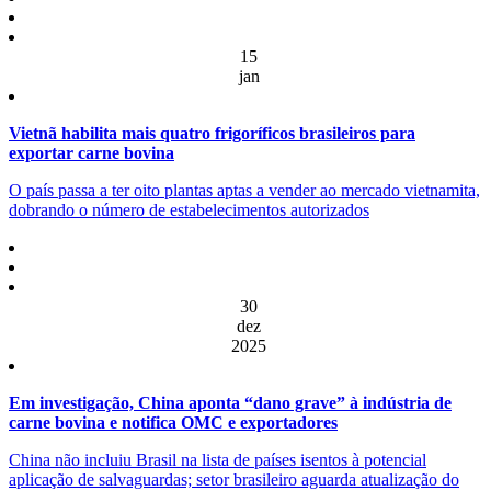
15
jan
Vietnã habilita mais quatro frigoríficos brasileiros para
exportar carne bovina
O país passa a ter oito plantas aptas a vender ao mercado vietnamita,
dobrando o número de estabelecimentos autorizados
30
dez
2025
Em investigação, China aponta “dano grave” à indústria de
carne bovina e notifica OMC e exportadores
China não incluiu Brasil na lista de países isentos à potencial
aplicação de salvaguardas; setor brasileiro aguarda atualização do