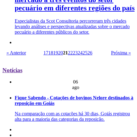
pecuário em diferentes regiões do país
Especialistas da Scot Consultoria percorreram três cidades
levando análises e perspectivas atualizadas sobre o mercado
pecuário a diferentes públicos do setor.
« Anterior
17
18
19
20
21
22
23
24
25
26
Próxima »
Notícias
06
ago
Fique Sabendo - Cotações de bovinos Nelore destinados à
reposição em Goiás
Na comparação com as cotações há 30 dias, Goiás registrou
alta para a maioria das categorias da reposição.