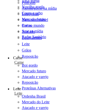
Vaca gorda
Podcasts
Novilha gorda
Agronegócio na mídia
Couro e sebo
Entrevistas
Mercado futuro
Agro sustentável
Cartas
Boi no mundo
Scot na mídia
Atacado
Radar Sanitário
Equivalentes
Leite
Grãos
Reposição
Carne
Carne
Boi gordo
Mercado futuro
Atacado e varejo
Reposição
Proteínas Alternativas
Leite
Leite
Ordenha Brasil
Mercado do Leite
Atacado e varejo