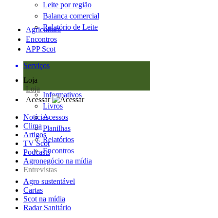
Leite por região
Balança comercial
Relatório de Leite
Agricultura
Encontros
APP Scot
Serviços
Loja
Loja
Informativos
Acessar
Livros
Notícias
Acessos
Clima
Planilhas
Artigos
Relatórios
TV Scot
Encontros
Podcasts
Agronegócio na mídia
Entrevistas
Agro sustentável
Cartas
Scot na mídia
Radar Sanitário