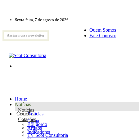
Sexta-feira, 7 de agosto de 2026
Quem Somos
Fale Conosco
Assine nossa newsletter
Home
Notícias
Notícias
Cotações
Notícias
Cotações
Clima
Boi gordo
Artigos
Indicadores
TV Scot Consultoria