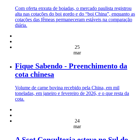
Com oferta enxuta de boiadas, o mercado paulista registrou
alta nas cotações do boi gordo e do “boi China”, enquanto as
cotações das fêmeas permaneceram estáveis na comparação
diária.
25
mar
Fique Sabendo - Preenchimento da
cota chinesa
Volume de carne bovina recebido pela China, em mil
toneladas, em janeiro e fevereiro de 2026, e o que resta da
cota.
24
mar
A Scot Consultoria esteve no Sul do