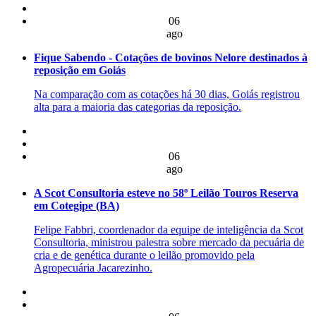
06
ago
Fique Sabendo - Cotações de bovinos Nelore destinados à
reposição em Goiás
Na comparação com as cotações há 30 dias, Goiás registrou
alta para a maioria das categorias da reposição.
06
ago
A Scot Consultoria esteve no 58º Leilão Touros Reserva
em Cotegipe (BA)
Felipe Fabbri, coordenador da equipe de inteligência da Scot
Consultoria, ministrou palestra sobre mercado da pecuária de
cria e de genética durante o leilão promovido pela
Agropecuária Jacarezinho.