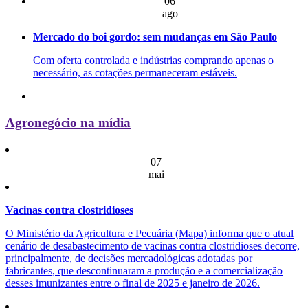
06
ago
Mercado do boi gordo: sem mudanças em São Paulo
Com oferta controlada e indústrias comprando apenas o
necessário, as cotações permaneceram estáveis.
Agronegócio na mídia
07
mai
Vacinas contra clostridioses
O Ministério da Agricultura e Pecuária (Mapa) informa que o atual
cenário de desabastecimento de vacinas contra clostridioses decorre,
principalmente, de decisões mercadológicas adotadas por
fabricantes, que descontinuaram a produção e a comercialização
desses imunizantes entre o final de 2025 e janeiro de 2026.