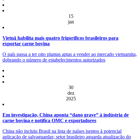
15
jan
Vietnã habilita mais quatro frigoríficos brasileiros para
exportar carne bovina
O país passa a ter oito plantas aptas a vender ao mercado vietnamita,
dobrando o número de estabelecimentos autorizados
30
dez
2025
Em investigação, China aponta “dano grave” à indústria de
carne bovina e notifica OMC e exportadores
China não incluiu Brasil na lista de países isentos à potencial
aplicação de salvaguardas; setor brasileiro aguarda atualização do