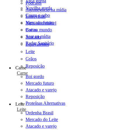
Vaca gorda
Podcasts
Novilha gorda
Agronegócio na mídia
Couro e sebo
Entrevistas
Mercado futuro
Agro sustentável
Cartas
Boi no mundo
Scot na mídia
Atacado
Radar Sanitário
Equivalentes
Leite
Grãos
Reposição
Carne
Carne
Boi gordo
Mercado futuro
Atacado e varejo
Reposição
Proteínas Alternativas
Leite
Leite
Ordenha Brasil
Mercado do Leite
Atacado e varejo