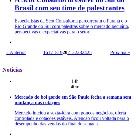
Brasil com seu time de palestrantes
Especialistas da Scot Consultoria percorreram o Paraná e o
Rio Grande do Sul com palestras sobre o mercado pecuário,
perspectivas e expectativas para o setor.
« Anterior
16
17
18
19
20
21
22
23
24
25
Próxima »
Notícias
14h
40m
Mercado do boi gordo em São Paulo fecha a semana sem
mudança nas cotações
Mercado iniciou a sexta-feira com poucos negócios, oferta
controlada e cotações estáveis. Atenção ficou voltada para o
desempenho das vendas do final de semana.