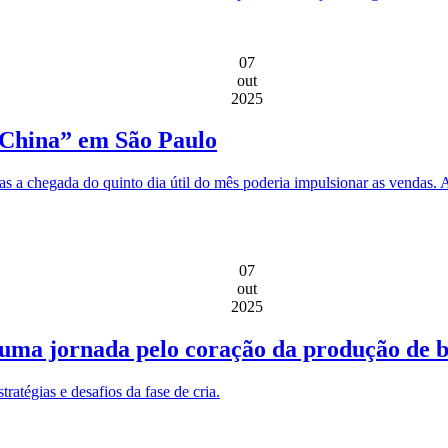
07
out
2025
i China” em São Paulo
 a chegada do quinto dia útil do mês poderia impulsionar as vendas. Al
07
out
2025
 uma jornada pelo coração da produção de b
tratégias e desafios da fase de cria.