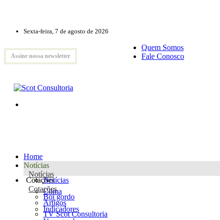
Sexta-feira, 7 de agosto de 2026
Quem Somos
Fale Conosco
Assine nossa newsletter
Home
Notícias
Notícias
Cotações
Notícias
Cotações
Clima
Boi gordo
Artigos
Indicadores
TV Scot Consultoria