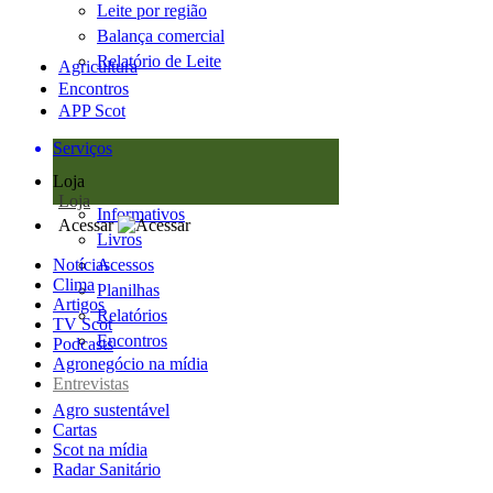
Leite por região
Balança comercial
Relatório de Leite
Agricultura
Encontros
APP Scot
Serviços
Loja
Loja
Informativos
Acessar
Livros
Notícias
Acessos
Clima
Planilhas
Artigos
Relatórios
TV Scot
Encontros
Podcasts
Agronegócio na mídia
Entrevistas
Agro sustentável
Cartas
Scot na mídia
Radar Sanitário