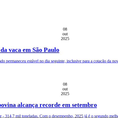
08
out
2025
 da vaca em São Paulo
rcado permaneceu estável no dia seguinte, inclusive para a cotação da n
08
out
2025
bovina alcança recorde em setembro
de - 314,7 mil toneladas. Com o desempenho, 2025 já é o segundo melho