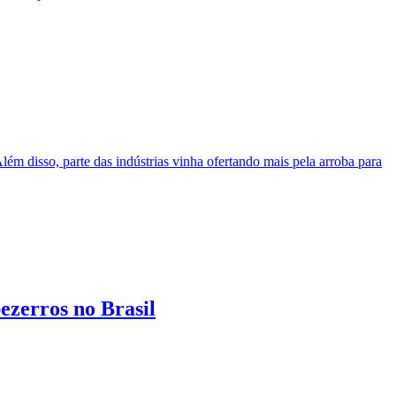
ém disso, parte das indústrias vinha ofertando mais pela arroba para
ezerros no Brasil