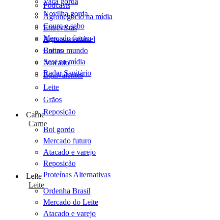
Vaca gorda
Podcasts
Novilha gorda
Agronegócio na mídia
Couro e sebo
Entrevistas
Mercado futuro
Agro sustentável
Cartas
Boi no mundo
Scot na mídia
Atacado
Radar Sanitário
Equivalentes
Leite
Grãos
Reposição
Carne
Carne
Boi gordo
Mercado futuro
Atacado e varejo
Reposição
Proteínas Alternativas
Leite
Leite
Ordenha Brasil
Mercado do Leite
Atacado e varejo