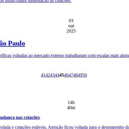
do assim maior sustentação às cotações.
03
out
2025
São Paulo
oríficas voltadas ao mercado externo trabalharam com escalas mais alon
41
42
43
44
45
46
47
48
49
50
14h
40m
udança nas cotações
rolada e cotações estáveis. Atenção ficou voltada para o desempenho d