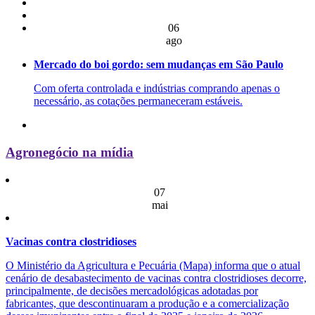
06
ago
Mercado do boi gordo: sem mudanças em São Paulo
Com oferta controlada e indústrias comprando apenas o
necessário, as cotações permaneceram estáveis.
Agronegócio na mídia
07
mai
Vacinas contra clostridioses
O Ministério da Agricultura e Pecuária (Mapa) informa que o atual
cenário de desabastecimento de vacinas contra clostridioses decorre,
principalmente, de decisões mercadológicas adotadas por
fabricantes, que descontinuaram a produção e a comercialização