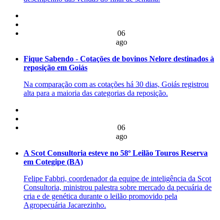
06
ago
Fique Sabendo - Cotações de bovinos Nelore destinados à
reposição em Goiás
Na comparação com as cotações há 30 dias, Goiás registrou
alta para a maioria das categorias da reposição.
06
ago
A Scot Consultoria esteve no 58º Leilão Touros Reserva
em Cotegipe (BA)
Felipe Fabbri, coordenador da equipe de inteligência da Scot
Consultoria, ministrou palestra sobre mercado da pecuária de
cria e de genética durante o leilão promovido pela
Agropecuária Jacarezinho.