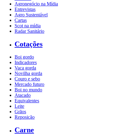
Agronegócio na Mídia
Entrevistas
Agro Sustentável
Cartas
Scot na mídia
Radar Sanitário
Cotações
Boi gordo
Indicadores
Vaca gorda
Novilha gorda
Couro e sebo
Mercado futuro
Boi no mundo
Atacado
Equivalentes
Leite
Grãos
Reposição
Carne