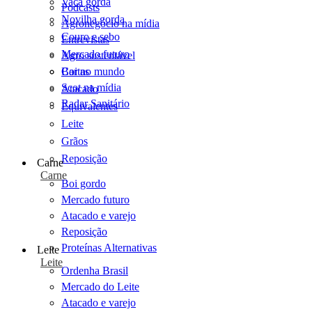
Vaca gorda
Podcasts
Novilha gorda
Agronegócio na mídia
Couro e sebo
Entrevistas
Mercado futuro
Agro sustentável
Cartas
Boi no mundo
Scot na mídia
Atacado
Radar Sanitário
Equivalentes
Leite
Grãos
Reposição
Carne
Carne
Boi gordo
Mercado futuro
Atacado e varejo
Reposição
Proteínas Alternativas
Leite
Leite
Ordenha Brasil
Mercado do Leite
Atacado e varejo