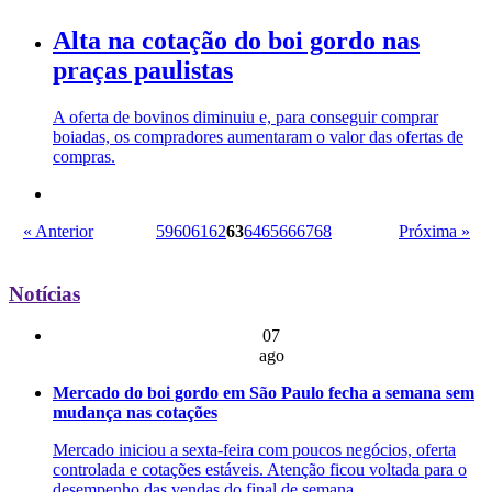
Alta na cotação do boi gordo nas
praças paulistas
A oferta de bovinos diminuiu e, para conseguir comprar
boiadas, os compradores aumentaram o valor das ofertas de
compras.
« Anterior
59
60
61
62
63
64
65
66
67
68
Próxima »
Notícias
07
ago
Mercado do boi gordo em São Paulo fecha a semana sem
mudança nas cotações
Mercado iniciou a sexta-feira com poucos negócios, oferta
controlada e cotações estáveis. Atenção ficou voltada para o
desempenho das vendas do final de semana.