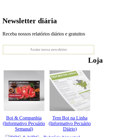
Newsletter diária
Receba nossos relatórios diários e gratuitos
Assine nossa newsletter
Loja
Boi & Companhia
Tem Boi na Linha
(Informativo Pecuário
(Informativo Pecuário
Semanal)
Diário)