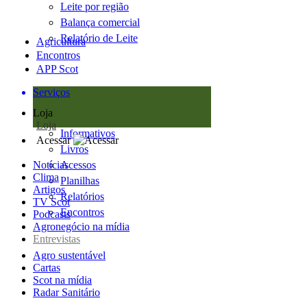
Leite por região
Balança comercial
Relatório de Leite
Agricultura
Encontros
APP Scot
Serviços
Loja
Loja
Informativos
Acessar
Livros
Notícias
Acessos
Clima
Planilhas
Artigos
Relatórios
TV Scot
Encontros
Podcasts
Agronegócio na mídia
Entrevistas
Agro sustentável
Cartas
Scot na mídia
Radar Sanitário