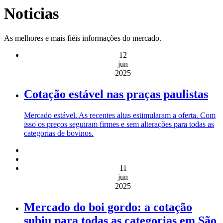
Noticias
As melhores e mais fiéis informações do mercado.
12
jun
2025
Cotação estável nas praças paulistas
Mercado estável. As recentes altas estimularam a oferta. Com
isso os preços seguiram firmes e sem alterações para todas as
categorias de bovinos.
11
jun
2025
Mercado do boi gordo: a cotação
subiu para todas as categorias em São