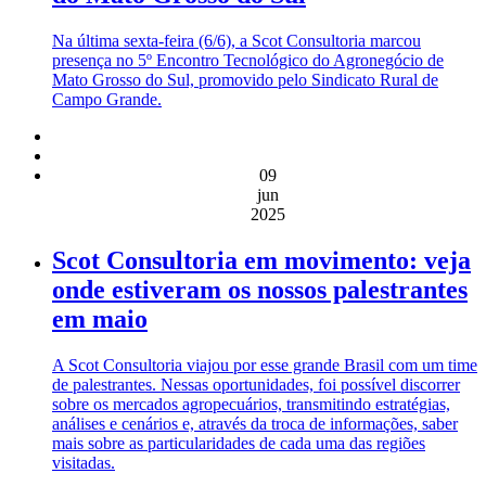
Na última sexta-feira (6/6), a Scot Consultoria marcou
presença no 5º Encontro Tecnológico do Agronegócio de
Mato Grosso do Sul, promovido pelo Sindicato Rural de
Campo Grande.
09
jun
2025
Scot Consultoria em movimento: veja
onde estiveram os nossos palestrantes
em maio
A Scot Consultoria viajou por esse grande Brasil com um time
de palestrantes. Nessas oportunidades, foi possível discorrer
sobre os mercados agropecuários, transmitindo estratégias,
análises e cenários e, através da troca de informações, saber
mais sobre as particularidades de cada uma das regiões
visitadas.