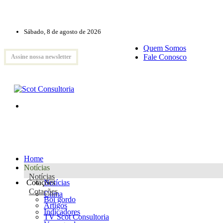
Sábado, 8 de agosto de 2026
Quem Somos
Fale Conosco
Assine nossa newsletter
Home
Notícias
Notícias
Cotações
Notícias
Cotações
Clima
Boi gordo
Artigos
Indicadores
TV Scot Consultoria