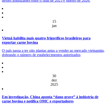
desses imunizantes entre o final de 2025 e janeiro de 2026.
15
jan
Vietnã habilita mais quatro frigoríficos brasileiros para
exportar carne bovina
O país passa a ter oito plantas aptas a vender ao mercado vietnamita,
dobrando o número de estabelecimentos autorizados
30
dez
2025
Em investigação, China aponta “dano grave” à indústria de
carne bovina e notifica OMC e exportadores