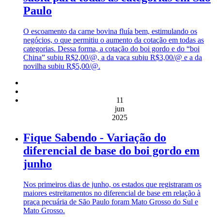
Paulo
O escoamento da carne bovina fluía bem, estimulando os
negócios, o que permitiu o aumento da cotação em todas as
categorias. Dessa forma, a cotação do boi gordo e do “boi
China” subiu R$2,00/@, a da vaca subiu R$3,00/@ e a da
novilha subiu R$5,00/@.
11
jun
2025
Fique Sabendo - Variação do
diferencial de base do boi gordo em
junho
Nos primeiros dias de junho, os estados que registraram os
maiores estreitamentos no diferencial de base em relação à
praça pecuária de São Paulo foram Mato Grosso do Sul e
Mato Grosso.