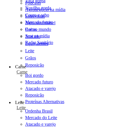
Vaca gorda
Podcasts
Novilha gorda
Agronegócio na mídia
Couro e sebo
Entrevistas
Mercado futuro
Agro sustentável
Cartas
Boi no mundo
Scot na mídia
Atacado
Radar Sanitário
Equivalentes
Leite
Grãos
Reposição
Carne
Carne
Boi gordo
Mercado futuro
Atacado e varejo
Reposição
Proteínas Alternativas
Leite
Leite
Ordenha Brasil
Mercado do Leite
Atacado e varejo