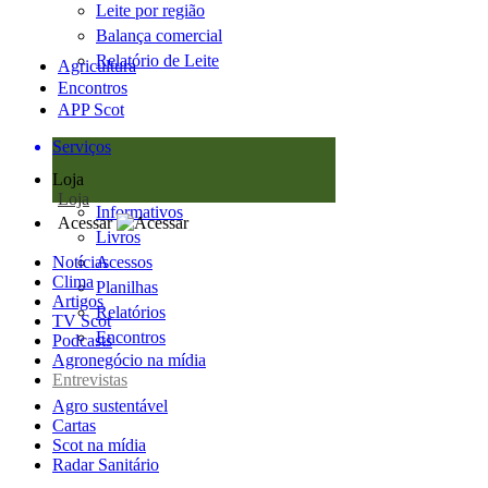
Leite por região
Balança comercial
Relatório de Leite
Agricultura
Encontros
APP Scot
Serviços
Loja
Loja
Informativos
Acessar
Livros
Notícias
Acessos
Clima
Planilhas
Artigos
Relatórios
TV Scot
Encontros
Podcasts
Agronegócio na mídia
Entrevistas
Agro sustentável
Cartas
Scot na mídia
Radar Sanitário