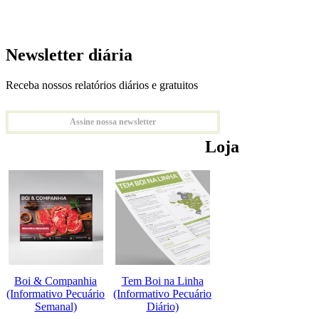
Newsletter diária
Receba nossos relatórios diários e gratuitos
Assine nossa newsletter
Loja
Boi & Companhia
Tem Boi na Linha
(Informativo Pecuário
(Informativo Pecuário
Semanal)
Diário)