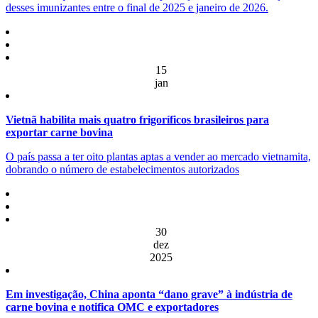
desses imunizantes entre o final de 2025 e janeiro de 2026.
15
jan
Vietnã habilita mais quatro frigoríficos brasileiros para
exportar carne bovina
O país passa a ter oito plantas aptas a vender ao mercado vietnamita,
dobrando o número de estabelecimentos autorizados
30
dez
2025
Em investigação, China aponta “dano grave” à indústria de
carne bovina e notifica OMC e exportadores