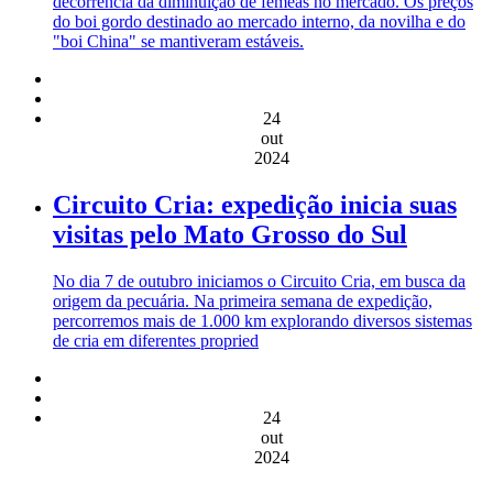
decorrência da diminuição de fêmeas no mercado. Os preços
do boi gordo destinado ao mercado interno, da novilha e do
"boi China" se mantiveram estáveis.
24
out
2024
Circuito Cria: expedição inicia suas
visitas pelo Mato Grosso do Sul
No dia 7 de outubro iniciamos o Circuito Cria, em busca da
origem da pecuária. Na primeira semana de expedição,
percorremos mais de 1.000 km explorando diversos sistemas
de cria em diferentes propried
24
out
2024