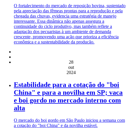
O fortalecimento do mercado de reposição bovina, sustentado
pela apreciação das fêmeas prontas para a reprodução e pela
chegada das chuvas, evidencia uma estratégia de manejo
interessante. Essa dinâmica não apenas assegura a
continuidade do ciclo produtivo, mas também reflete a
adaptação dos pecuaristas à um ambiente de demanda
crescente, promovendo uma ação que prioriza a eficiência
econômica e a sustentabilidade da produção.
28
out
2024
Estabilidade para a cotação do "boi
China" e para a novilha em SP; vaca
e boi gordo no mercado interno com
alta
O mercado do boi gordo em São Paulo iniciou a semana com
a cotação do "boi China" e da novilha estável.