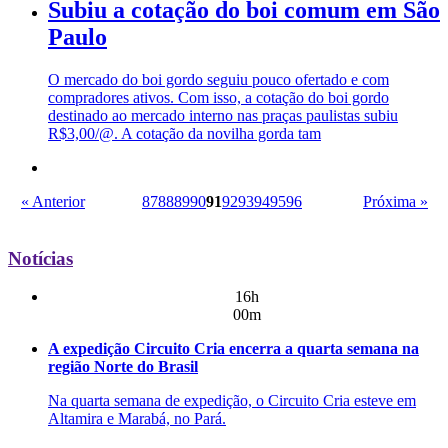
Subiu a cotação do boi comum em São
Paulo
O mercado do boi gordo seguiu pouco ofertado e com
compradores ativos. Com isso, a cotação do boi gordo
destinado ao mercado interno nas praças paulistas subiu
R$3,00/@. A cotação da novilha gorda tam
« Anterior
87
88
89
90
91
92
93
94
95
96
Próxima »
Notícias
16h
00m
A expedição Circuito Cria encerra a quarta semana na
região Norte do Brasil
Na quarta semana de expedição, o Circuito Cria esteve em
Altamira e Marabá, no Pará.