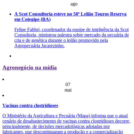
ago
A Scot Consultoria esteve no 58º Leilão Touros Reserva
em Cotegipe (BA)
Felipe Fabbri, coordenador da equipe de inteligência da Scot
Consultoria, ministrou palestra sobre mercado da pecuária de
cria e de genética durante o leilão promovido pela
Agropecuária Jacarezinho.
Agronegócio na mídia
07
mai
Vacinas contra clostridioses
O Ministério da Agricultura e Pecuária (Mapa) informa que o atual
cenário de desabastecimento de vacinas contra clostridioses decorre,
principalmente, de decisões mercadológicas adotadas por
fabricantes, que descontinuaram a produção e a comercialização