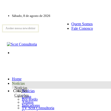
Sábado, 8 de agosto de 2026
Quem Somos
Fale Conosco
Assine nossa newsletter
Home
Notícias
Notícias
Cotações
Notícias
Cotações
Clima
Boi gordo
Artigos
Indicadores
TV Scot Consultoria