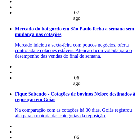
07
ago
Mercado do boi gordo em São Paulo fecha a semana sem
mudança nas cotações
Mercado iniciou a sexta-feira com poucos negócios, oferta
controlada e cotações estáveis. Atenção ficou voltada para o
desempenho das vendas do final de semana.
06
ago
Fique Sabendo - Cotações de bovinos Nelore destinados à
reposição em Goiás
Na comparação com as cotações há 30 dias, Goiás registrou
alta para a maioria das categorias da reposição.
06