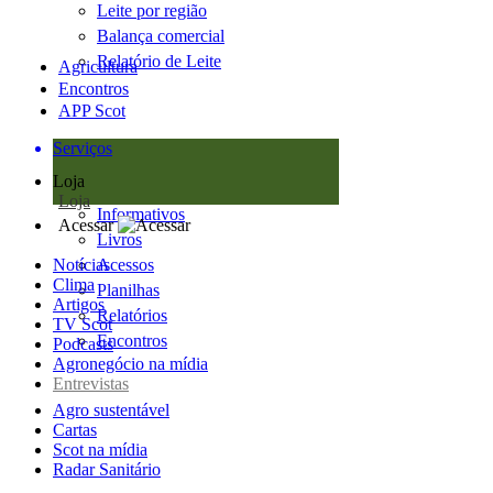
Leite por região
Balança comercial
Relatório de Leite
Agricultura
Encontros
APP Scot
Serviços
Loja
Loja
Informativos
Acessar
Livros
Notícias
Acessos
Clima
Planilhas
Artigos
Relatórios
TV Scot
Encontros
Podcasts
Agronegócio na mídia
Entrevistas
Agro sustentável
Cartas
Scot na mídia
Radar Sanitário