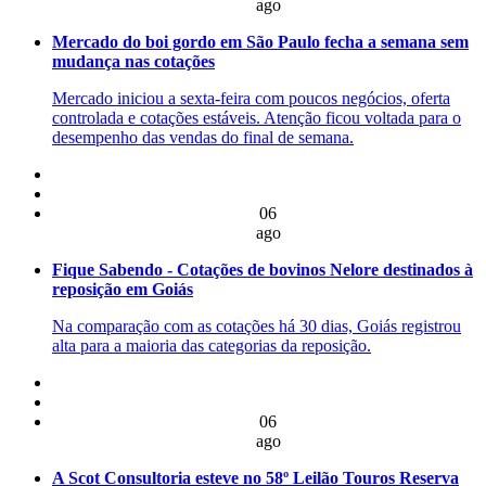
ago
Mercado do boi gordo em São Paulo fecha a semana sem
mudança nas cotações
Mercado iniciou a sexta-feira com poucos negócios, oferta
controlada e cotações estáveis. Atenção ficou voltada para o
desempenho das vendas do final de semana.
06
ago
Fique Sabendo - Cotações de bovinos Nelore destinados à
reposição em Goiás
Na comparação com as cotações há 30 dias, Goiás registrou
alta para a maioria das categorias da reposição.
06
ago
A Scot Consultoria esteve no 58º Leilão Touros Reserva