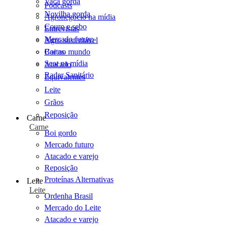
Vaca gorda
Podcasts
Novilha gorda
Agronegócio na mídia
Couro e sebo
Entrevistas
Mercado futuro
Agro sustentável
Cartas
Boi no mundo
Scot na mídia
Atacado
Radar Sanitário
Equivalentes
Leite
Grãos
Reposição
Carne
Carne
Boi gordo
Mercado futuro
Atacado e varejo
Reposição
Proteínas Alternativas
Leite
Leite
Ordenha Brasil
Mercado do Leite
Atacado e varejo