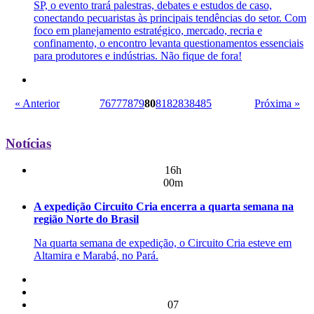
SP, o evento trará palestras, debates e estudos de caso,
conectando pecuaristas às principais tendências do setor. Com
foco em planejamento estratégico, mercado, recria e
confinamento, o encontro levanta questionamentos essenciais
para produtores e indústrias. Não fique de fora!
« Anterior
76
77
78
79
80
81
82
83
84
85
Próxima »
Notícias
16h
00m
A expedição Circuito Cria encerra a quarta semana na
região Norte do Brasil
Na quarta semana de expedição, o Circuito Cria esteve em
Altamira e Marabá, no Pará.
07