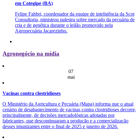
em Cotegipe (BA)
Felipe Fabbri, coordenador da equipe de inteligência da Scot
Consultoria, ministrou palestra sobre mercado da pecuária de
cria e de genética durante o leilão promovido pela
Agropecuária Jacarezinho.
Agronegócio na mídia
07
mai
Vacinas contra clostridioses
O Ministério da Agricultura e Pecuária (Mapa) informa que o atual
cenário de desabastecimento de vacinas contra clostridioses decorre,
principalmente, de decisões mercadológicas adotadas por
fabricantes, que descontinuaram a produção e a comercialização
desses imunizantes entre o final de 2025 e janeiro de 2026.