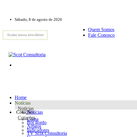
Sábado, 8 de agosto de 2026
Quem Somos
Fale Conosco
Assine nossa newsletter
Home
Notícias
Notícias
Cotações
Notícias
Cotações
Clima
Boi gordo
Artigos
Indicadores
TV Scot Consultoria