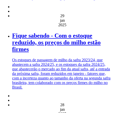
29
jan
2025
Fique sabendo - Com o estoque
reduzido, os preços do milho estão
firmes
Os estoques de passagem de milho da safra 2023/24, que
abastecem a safra 2024/25, e os estoques da safra 2024/25,
que abastecerão o mercado ao fim da atual safra, até a entrada
da próxima safra, foram reduzidos em janeiro - fatores que,
com a incerteza quanto ao tamanho da oferta na segunda safra
brasileira, tem colaborado com os preços firmes do milho no
Brasil.
28
jan